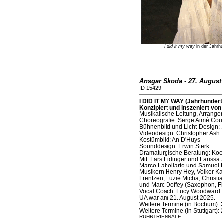
I did it my way
in der Jahrh
Ansgar Skoda - 27. August
ID 15429
I DID IT MY WAY (Jahrhundert
Konzipiert und inszeniert von
Musikalische Leitung, Arrang
Choreografie: Serge Aimé Coul
Bühnenbild und Licht-Design:
Videodesign: Christopher Ash
Kostümbild: An D'Huys
Sounddesign: Erwin Sterk
Dramaturgische Beratung: Koe
Mit: Lars Eidinger und Larissa
Marco Labellarte und Samuel 
Musikern Henry Hey, Volker Ka
Frentzen, Luzie Micha, Christi
und Marc Doffey (Saxophon, Fl
Vocal Coach: Lucy Woodward
UA war am 21. August 2025.
Weitere Termine (in Bochum): 2
Weitere Termine (in Stuttgart): 
RUHRTRIENNALE