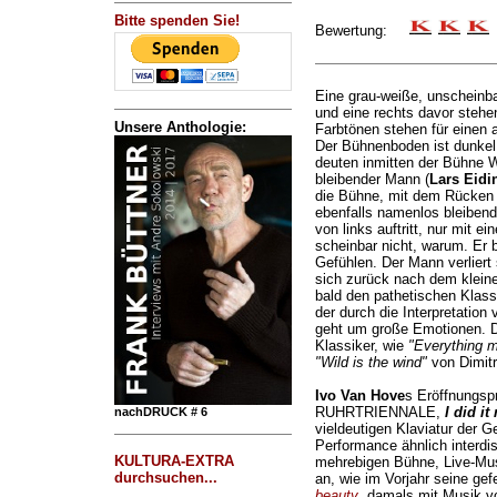
Bitte spenden Sie!
Bewertung:
Eine grau-weiße, unscheinb
und eine rechts davor stehe
Unsere Anthologie:
Farbtönen stehen für einen a
Der Bühnenboden ist dunkel
deuten inmitten der Bühne 
bleibender Mann (
Lars Eidi
die Bühne, mit dem Rücken 
ebenfalls namenlos bleibend
von links auftritt, nur mit 
scheinbar nicht, warum. Er b
Gefühlen. Der Mann verlier
sich zurück nach dem kleine
bald den pathetischen Klas
der durch die Interpretation
geht um große Emotionen. Di
Klassiker, wie
"Everything 
"Wild is the wind"
von Dimitr
Ivo Van Hove
s Eröffnungspr
RUHRTRIENNALE,
I did i
nachDRUCK # 6
vieldeutigen Klaviatur der G
Performance ähnlich interdis
KULTURA-EXTRA
mehrebigen Bühne, Live-Mus
durchsuchen...
an, wie im Vorjahr seine gef
beauty
, damals mit Musik v