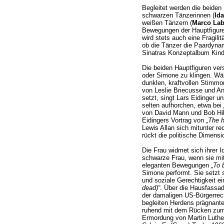
Begleitet werden die beiden 
schwarzen Tänzerinnen (
Id
weißen Tänzern (
Marco Lab
Bewegungen der Hauptfiguren
wird stets auch eine Fragilit
ob die Tänzer die Paardyna
Sinatras Konzeptalbum Kinde
Die beiden Hauptfiguren vers
oder Simone zu klingen. Wä
dunklen, kraftvollen Stimmo
von Leslie Briecusse und A
setzt, singt Lars Eidinger un
selten aufhorchen, etwa bei
von David Mann und Bob Hil
Eidingers Vortrag von
„The h
Lewis Allan sich mitunter re
rückt die politische Dimens
Die Frau widmet sich ihrer Id
schwarze Frau, wenn sie mit
eleganten Bewegungen
„To 
Simone performt. Sie setzt s
und soziale Gerechtigkeit ei
dead)“
. Über die Hausfassad
der damaligen US-Bürgerre
begleiten Herdens prägnante 
ruhend mit dem Rücken zum 
Ermordung von Martin Luthe