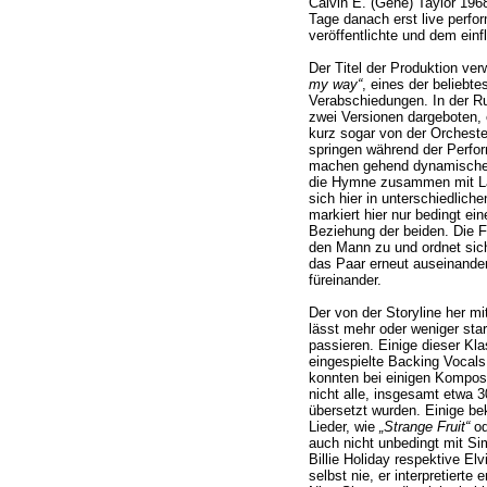
Calvin E. (Gene) Taylor 196
Tage danach erst live perfor
veröffentlichte und dem einf
Der Titel der Produktion ver
my way“
, eines der beliebt
Verabschiedungen. In der Ru
zwei Versionen dargeboten, er
kurz sogar von der Orcheste
springen während der Perfor
machen gehend dynamische 
die Hymne zusammen mit Lar
sich hier in unterschiedlich
markiert hier nur bedingt ei
Beziehung der beiden. Die F
den Mann zu und ordnet sic
das Paar erneut auseinander,
füreinander.
Der von der Storyline her m
lässt mehr oder weniger sta
passieren. Einige dieser Kla
eingespielte Backing Vocals
konnten bei einigen Kompos
nicht alle, insgesamt etwa 3
übersetzt wurden. Einige be
Lieder, wie
„Strange Fruit“
od
auch nicht unbedingt mit Si
Billie Holiday respektive El
selbst nie, er interpretiert