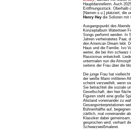
Hauptdarstellerin. Auch 202
Eröffnungsstück. Oberhalb 
[Namen s.u.] platziert, die 
Henry Hey
die Solisten mit 
Ausgangspunkt des Abends i
Konzeptalbum
Watertown
Fr
Songs performt werden. In S
Jahren verheiratetes Paar, 
den American Dream lebt. Do
Haus und die Familie. Ivo V
weiter, die bei ihm schwarz i
Rassismus entwickelt. Lieder
untermalen nun die Atmosphä
seitens der Frau über die b
Die junge Frau hat vielleicht
der weiße Mann mittleren Al
scheint verzweifelt, wenn s
Sie betrachtet die soziale u
Gesellschaft, den hier flä
Figuren steht eine große Sp
Abstand voneinander zu wahr
Gesangsinterpretationen weit
Bühnenhälfte auf, begegnen 
zärtlich, mal voneinander ab
Klassiker dabei gemeinsam.
gesprochen wird, verharrt di
Schwarzweißmalerei.