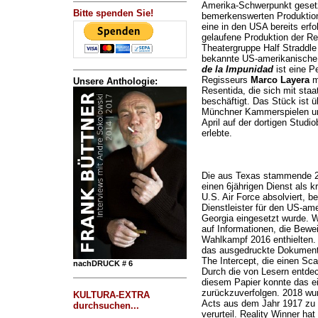
Amerika-Schwerpunkt gesetzt
Bitte spenden Sie!
bemerkenswerten Produktio
eine in den USA bereits erf
gelaufene Produktion der R
Theatergruppe Half Straddle
bekannte US-amerikanische 
de la Impunidad
ist eine P
Regisseurs
Marco Layera
m
Unsere Anthologie:
Resentida, die sich mit staa
beschäftigt. Das Stück ist 
Münchner Kammerspielen und
April auf der dortigen Studio
erlebte.
Die aus Texas stammende 25j
einen 6jährigen Dienst als k
U.S. Air Force absolviert, b
Dienstleister für den US-a
Georgia eingesetzt wurde. W
auf Informationen, die Bewei
Wahlkampf 2016 enthielten. 
das ausgedruckte Dokument 
The Intercept, die einen Scan
nachDRUCK # 6
Durch die von Lesern entde
diesem Papier konnte das e
zurückzuverfolgen. 2018 wu
KULTURA-EXTRA
Acts aus dem Jahr 1917 zu 
durchsuchen...
verurteil. Reality Winner hat