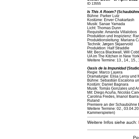
ID 13555
Is This A Room?
(Schaubühne 
Bühne: Parker Lutz
Kostüme: Enver Chakartash
Musik: Sanae Yamada
Licht: Thomas Dunn
Requisite: Amanda Villalobos
Produktion und Inspizienz: Ra
Produktionsleitung: Mariana C
Technik: Jørgen Skjaervold
Produktion: Half Straddle
Mit: Becca Blackwall, Will C
UA im The Kitchen in New York
Weitere Termine: 13., 14., 15.
Oasis de la Impunidad
(Studio
Regie: Marco Layera
Dramaturgie: Elisa Leroy und M
Bühne: Sebastián Escalona u
Kostüm: Daniel Bagnara
Musik: Tomás Gonzales und A
Mit: Diego Acuña, Nicolás Ca
Carolina Fredes, Imanol Ibarr
Ruland
Premiere an der Schaubühne Be
Weitere Termine: 02., 03.04.2
Kammerspielen)
Weitere Infos siehe auch:
Po