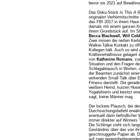
bevor sie 2021 auf Bewähru
Das Doku-Stück
Is This A 
originalen Verhörmitschnitt
das FBI 2017 in ihrem Haus 
damals mit einem ganzen K
ihrem Grundstück auf. Im Stü
Becca Blackwall, Will Cob
Zwei mimen die netten Kerl
Walkie-Talkie Kontakt zu of
Kollegen hält. Auch so wird a
Kräfteverhältnisse gelagert 
von
Katherine Romans
, zu
Situation und den Fragen der
Schlagabtausch in Worten, d
der Beamten zunächst einen
wirkenden Small Talk über 
Fitness darstellt. Die gera
weißem Hemd, kurzen Hosen
Yogalehrerin und besitzt ein
sagt, keine Männer mag.
Der lockere Plausch, bei d
Durchsuchungsbefehl erwäh
eventuell darin befindlicher W
immer direkter auf Winners T
Die Schlinge zieht sich lang
Geständnis über das von i
geschmuggelte Papier ab. D
auf zwei gegenüberliegenden