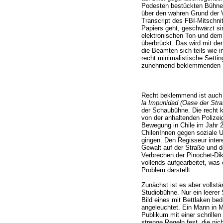
Podesten bestückten Bühne s
über den wahren Grund der V
Transcript des FBI-Mitschnit
Papiers geht, geschwärzt si
elektronischen Ton und dem 
überbrückt. Das wird mit de
die Beamten sich teils wie 
recht minimalistische Settin
zunehmend beklemmenden E
Recht beklemmend ist auch 
la Impunidad (Oase der Straf
der Schaubühne. Die recht kö
von der anhaltenden Polizei
Bewegung in Chile im Jahr 2
ChilenInnen gegen soziale U
gingen. Den Regisseur inter
Gewalt auf der Straße und d
Verbrechen der Pinochet-Dikt
vollends aufgearbeitet, was
Problem darstellt.
Zunächst ist es aber vollstä
Studiobühne. Nur ein leerer
Bild eines mit Bettlaken be
angeleuchtet. Ein Mann in 
Publikum mit einer schrille
strenge Regeln fest, die nic