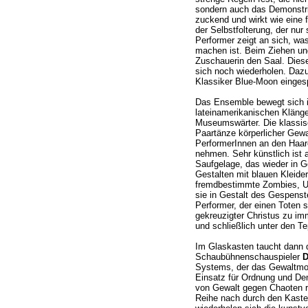
sondern auch das Demonstri
zuckend und wirkt wie eine 
der Selbstfolterung, der nur 
Performer zeigt an sich, was
machen ist. Beim Ziehen un
Zuschauerin den Saal. Diese 
sich noch wiederholen. Dazu
Klassiker Blue-Moon eingesp
Das Ensemble bewegt sich i
lateinamerikanischen Kläng
Museumswärter. Die klassisc
Paartänze körperlicher Gewal
PerformerInnen an den Haar
nehmen. Sehr künstlich ist a
Saufgelage, das wieder in G
Gestalten mit blauen Kleide
fremdbestimmte Zombies, U
sie in Gestalt des Gespenste
Performer, der einen Toten sp
gekreuzigter Christus zu im
und schließlich unter den Te
Im Glaskasten taucht dann d
Schaubühnenschauspieler
D
Systems, der das Gewaltmon
Einsatz für Ordnung und De
von Gewalt gegen Chaoten re
Reihe nach durch den Kast