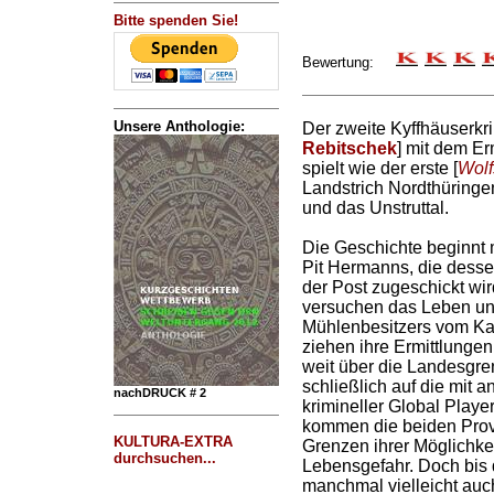
Bitte spenden Sie!
Bewertung:
Unsere Anthologie:
Der zweite Kyffhäuserkri
Rebitschek
] mit dem Er
spielt wie der erste [
Wolf
Landstrich Nordthüring
und das Unstruttal.
Die Geschichte beginnt 
Pit Hermanns, die dessen
der Post zugeschickt wi
versuchen das Leben un
Mühlenbesitzers vom Kat
ziehen ihre Ermittlungen
weit über die Landesgr
schließlich auf die mit a
nachDRUCK # 2
krimineller Global Play
kommen die beiden Prov
KULTURA-EXTRA
Grenzen ihrer Möglichkei
durchsuchen...
Lebensgefahr. Doch bis 
manchmal vielleicht auc