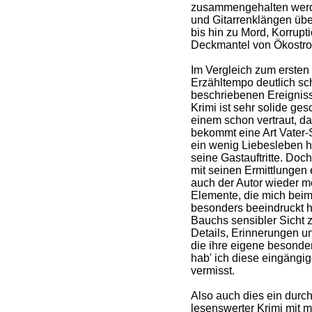
zusammengehalten wer
und Gitarrenklängen üb
bis hin zu Mord, Korrup
Deckmantel von Ökostrom
Im Vergleich zum ersten 
Erzähltempo deutlich sch
beschriebenen Ereignisse
Krimi ist sehr solide ge
einem schon vertraut, d
bekommt eine Art Vater
ein wenig Liebesleben h
seine Gastauftritte. Doc
mit seinen Ermittlungen
auch der Autor wieder meh
Elemente, die mich bei
besonders beeindruckt h
Bauchs sensibler Sicht z
Details, Erinnerungen u
die ihre eigene besonde
hab' ich diese eingängi
vermisst.
Also auch dies ein durc
lesenswerter Krimi mit mi