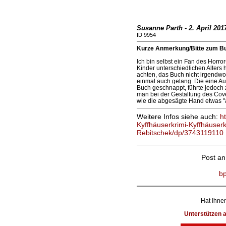
Susanne Parth - 2. April 201
ID 9954
Kurze Anmerkung/Bitte zum B
Ich bin selbst ein Fan des Horro
Kinder unterschiedlichen Alters
achten, das Buch nicht irgendwo 
einmal auch gelang. Die eine Au
Buch geschnappt, führte jedoch 
man bei der Gestaltung des Cov
wie die abgesägte Hand etwas "ab
Weitere Infos siehe auch:
h
Kyffhäuserkrimi-Kyffhäuserk
Rebitschek/dp/3743119110
Post a
bp
Hat Ihnen
Unterstützen