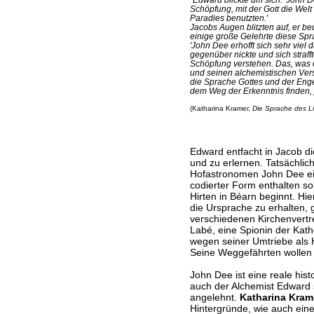
Schöpfung, mit der Gott die Wel
Paradies benutzten.'
Jacobs Augen blitzten auf, er be
einige große Gelehrte diese Spr
'John Dee erhofft sich sehr viel 
gegenüber nickte und sich straffte
Schöpfung verstehen. Das, was 
und seinen alchemistischen Vers
die Sprache Gottes und der Enge
dem Weg der Erkenntnis finden, jet
(Katharina Kramer,
Die Sprache des Li
Edward entfacht in Jacob di
und zu erlernen. Tatsächlic
Hofastronomen John Dee ei
codierter Form enthalten so
Hirten in Béarn beginnt. Hie
die Ursprache zu erhalten, 
verschiedenen Kirchenvertre
Labé, eine Spionin der Katho
wegen seiner Umtriebe als 
Seine Weggefährten wollen i
John Dee ist eine reale his
auch der Alchemist Edward 
angelehnt.
Katharina Kram
Hintergründe, wie auch einen