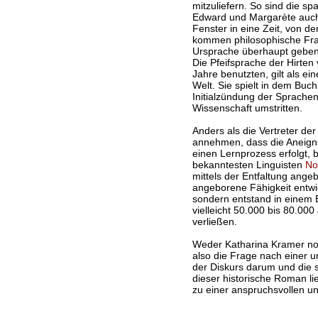
mitzuliefern. So sind die 
Edward und Margarète auch 
Fenster in eine Zeit, von de
kommen philosophische Fra
Ursprache überhaupt geben
Die Pfeifsprache der Hirten 
Jahre benutzten, gilt als e
Welt. Sie spielt in dem Buch
Initialzündung der Sprachent
Wissenschaft umstritten.
Anders als die Vertreter der
annehmen, dass die Aneign
einen Lernprozess erfolgt, 
bekanntesten Linguisten
No
mittels der Entfaltung ange
angeborene Fähigkeit entwic
sondern entstand in einem E
vielleicht 50.000 bis 80.000 
verließen.
Weder Katharina Kramer no
also die Frage nach einer u
der Diskurs darum und die 
dieser historische Roman l
zu einer anspruchsvollen un