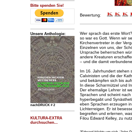
Bitte spenden Sie!
Bewertung:
Wer sprach das erste Wort?
Unsere Anthologie:
so war es Gott. Wenn wir s
Kirchenvertreter in der Ver
Einzelnen von uns, der Sch
Ursprache beherrschen wür
andere Kreaturen erschaffe
– und die damit verbundene
Im 16. Jahrhundert stehen s
Calvinisten und die der Kat
und bekämpfen sich bis aufs
In diese Scharmützel und In
Der ehemalige Lehrer ist we
Sprachen und scheint nach 
hyperbegabt und Synästheti
eben Sprachen erzeugen in
nachDRUCK # 2
Lichterreigen. Er ist besess
begreifen und erlernen, wa
KULTURA-EXTRA
Filou Edward Kelley, zu nut
durchsuchen...
"Edward blickte um sich. 'John 