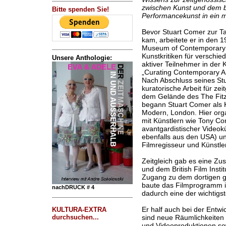
zwischen Kunst und dem b
Bitte spenden Sie!
Performancekunst in ein 
Bevor Stuart Comer zur Ta
kam, arbeitete er in den 
Museum of Contemporary 
Kunstkritiken für verschi
Unsere Anthologie:
aktiver Teilnehmer in der
„Curating Contemporary Ar
Nach Abschluss seines Stu
kuratorische Arbeit für ze
dem Gelände des The Fit
begann Stuart Comer als K
Modern, London. Hier orga
mit Künstlern wie Tony C
avantgardistischer Videokü
ebenfalls aus den USA) un
Filmregisseur und Künstler
Zeitgleich gab es eine Z
und dem British Film Insti
Zugang zu dem dortigen g
baute das Filmprogramm in
nachDRUCK # 4
dadurch eine der wichtigst
Er half auch bei der Entw
KULTURA-EXTRA
sind neue Räumlichkeiten d
durchsuchen...
und Videoproduktionen so