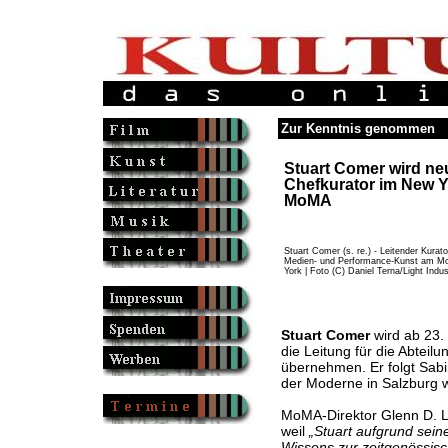
Zur Kenntnis genommen
Stuart Comer wird ne
Chefkurator im New Y
MoMA
Stuart Comer (s. re.) - Leitender Kurato
Medien- und Performance-Kunst am 
York | Foto (C) Daniel Terna/Light Indus
Stuart Comer
wird ab 23.
die Leitung für die Abtei
übernehmen. Er folgt Sab
der Moderne in Salzburg w
MoMA-Direktor Glenn D. Lo
weil
„Stuart aufgrund sein
Wissens zur zeitgenössisc