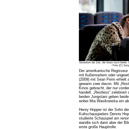
Genießen die Zeit, die ihnen noch bleib
- Foto (C) So
Der amerikanische Regisseur 
mit Außenseitern oder ungewöh
(2009) mit Sean Penn erhielt
gewann zwei davon. Mit „Restl
Kinos gebracht, der nur vord
handelt. „Restless“ zelebriert
beiden Jungstars geben beide
wobei Mia Wasikowska ein abs
Henry Hopper ist der Sohn de
Kultschauspielers Dennis Hopp
studierte Schauspiel am renom
wandte sich dann aber der Bil
erste große Hauptrolle.