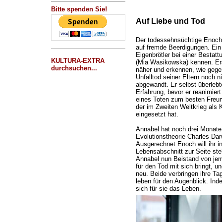
Bitte spenden Sie!
Auf Liebe und Tod
Der todessehnsüchtige Enoch
auf fremde Beerdigungen. Ein 
Eigenbrötler bei einer Bestatt
KULTURA-EXTRA
(Mia Wasikowska) kennen. Ers
durchsuchen...
näher und erkennen, wie gegen
Unfalltod seiner Eltern noch n
abgewandt. Er selbst überlebt
Erfahrung, bevor er reanimier
eines Toten zum besten Freun
der im Zweiten Weltkrieg als K
eingesetzt hat.
Annabel hat noch drei Monate 
Evolutionstheorie Charles Dar
Ausgerechnet Enoch will ihr i
Lebensabschnitt zur Seite ste
Annabel nun Beistand von jem
für den Tod mit sich bringt, 
neu. Beide verbringen ihre Tag
leben für den Augenblick. Ind
sich für sie das Leben.