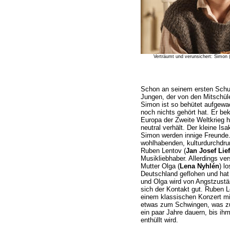
Verträumt und verunsichert: Simon
Schon an seinem ersten Schult
Jungen, der von den Mitschüler
Simon ist so behütet aufgewa
noch nichts gehört hat. Er b
Europa der Zweite Weltkrieg 
neutral verhält. Der kleine Isa
Simon werden innige Freunde. 
wohlhabenden, kulturdurchdru
Ruben Lentov (
Jan Josef Lief
Musikliebhaber. Allerdings ve
Mutter Olga (
Lena Nyhlén
) l
Deutschland geflohen und hat
und Olga wird von Angstzustän
sich der Kontakt gut. Ruben 
einem klassischen Konzert mit
etwas zum Schwingen, was zu 
ein paar Jahre dauern, bis ih
enthüllt wird.