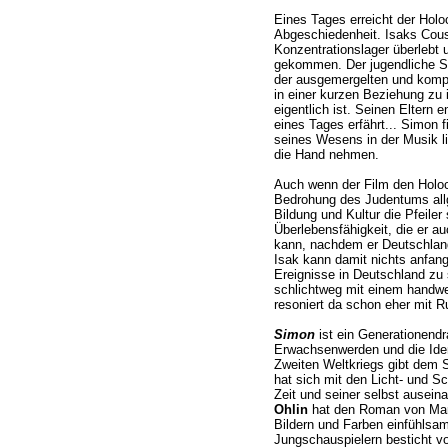
Eines Tages erreicht der Hol
Abgeschiedenheit. Isaks Cous
Konzentrationslager überlebt 
gekommen. Der jugendliche S
der ausgemergelten und komp
in einer kurzen Beziehung zu i
eigentlich ist. Seinen Eltern 
eines Tages erfährt... Simon f
seines Wesens in der Musik li
die Hand nehmen.
Auch wenn der Film den Holoca
Bedrohung des Judentums allg
Bildung und Kultur die Pfeiler 
Überlebensfähigkeit, die er a
kann, nachdem er Deutschland
Isak kann damit nichts anfange
Ereignisse in Deutschland zu s
schlichtweg mit einem handwe
resoniert da schon eher mit R
Simon
ist ein Generationend
Erwachsenwerden und die Ident
Zweiten Weltkriegs gibt dem S
hat sich mit den Licht- und S
Zeit und seiner selbst ausein
Ohlin
hat den Roman von Mari
Bildern und Farben einfühlsa
Jungschauspielern besticht vo