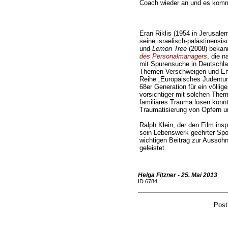
Coach wieder an und es kommt
Eran Riklis (1954 in Jerusalem
seine israelisch-palästinensi
und
Lemon Tree
(2008) bekann
des Personalmanagers
, die 
mit Spurensuche in Deutschla
Themen Verschweigen und En
Reihe „Europäisches Judentum
68er Generation für ein völlig
vorsichtiger mit solchen Th
familiäres Trauma lösen konnt
Traumatisierung von Opfern u
Ralph Klein, der den Film inspi
sein Lebenswerk geehrter Sport
wichtigen Beitrag zur Aussö
geleistet.
Helga Fitzner - 25. Mai 2013
ID 6784
Post