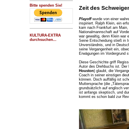
Bitte spenden Sie!
Zeit des Schweigen
Playoff
wurde von einer wahr
inspiriert. Ralph Klein, ein er
kam nach Frankfurt am Main,
Nationalmannschaft auf Vord
KULTURA-EXTRA
war gewaltig, denn Klein war 
durchsuchen...
Seine Entscheidung stieß in Is
Unverständnis, und in Deutsc
seine Vergangenheit ein, obwoh
Erwägungen im Vordergrund s
Diese Geschichte griff Regis
Autor des Drehbuchs ist. Der B
Houston
) glaubt, die Vergang
Coach in seiner einstigen deu
können. Doch auffällig ist sch
Muttersprache (die „Tätersprac
grundsätzlich auf englisch ve
ist anfangs skeptisch, und d
kommt es schon bald zur Revo