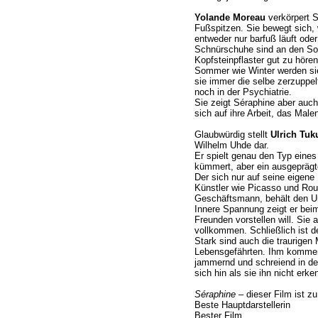
Yolande Moreau
verkörpert S
Fußspitzen. Sie bewegt sich,
entweder nur barfuß läuft ode
Schnürschuhe sind an den So
Kopfsteinpflaster gut zu höre
Sommer wie Winter werden si
sie immer die selbe zerzuppelte
noch in der Psychiatrie.
Sie zeigt Séraphine aber auch
sich auf ihre Arbeit, das Malen
Glaubwürdig stellt
Ulrich Tuk
Wilhelm Uhde dar.
Er spielt genau den Typ eines
kümmert, aber ein ausgeprägt
Der sich nur auf seine eigene 
Künstler wie Picasso und Rou
Geschäftsmann, behält den Um
Innere Spannung zeigt er beim
Freunden vorstellen will. Sie 
vollkommen. Schließlich ist de
Stark sind auch die traurige
Lebensgefährten. Ihm kommen 
jammernd und schreiend in der
sich hin als sie ihn nicht erke
Séraphine
– dieser Film ist z
Beste Hauptdarstellerin
Bester Film