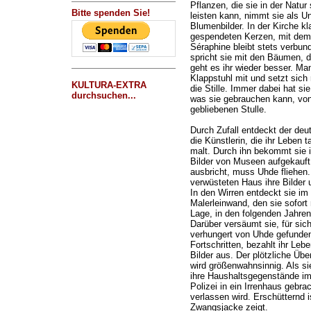
Pflanzen, die sie in der Natu
Bitte spenden Sie!
leisten kann, nimmt sie als Un
Blumenbilder. In der Kirche k
gespendeten Kerzen, mit dem s
Séraphine bleibt stets verbund
spricht sie mit den Bäumen, 
geht es ihr wieder besser. Ma
Klappstuhl mit und setzt sich
KULTURA-EXTRA
die Stille. Immer dabei hat sie
durchsuchen...
was sie gebrauchen kann, von 
gebliebenen Stulle.
Durch Zufall entdeckt der d
die Künstlerin, die ihr Leben t
malt. Durch ihn bekommt sie i
Bilder von Museen aufgekauft 
ausbricht, muss Uhde fliehen.
verwüsteten Haus ihre Bilder
In den Wirren entdeckt sie im
Malerleinwand, den sie sofort 
Lage, in den folgenden Jahren
Darüber versäumt sie, für sic
verhungert von Uhde gefunden.
Fortschritten, bezahlt ihr Lebe
Bilder aus. Der plötzliche Übe
wird größenwahnsinnig. Als sie
ihre Haushaltsgegenstände im 
Polizei in ein Irrenhaus gebra
verlassen wird. Erschütternd is
Zwangsjacke zeigt.