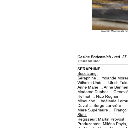
Yolande Moreau als Se
Gesine Bodenteich - red. 27.
ID 00000004643
SERAPHINE
Besetzung:
Séraphine ... Yolande More
Wilhelm Uhde ... Ulrich Tuk
Anne Marie ... Anne Bennen
Madame Duphot ... Genevi
Helmut ... Nico Rogner
Minouche ... Adélaïde Lero
Duval ... Serge Larivière
Mère Supérieure ... Franço
Stab:
Regisseur: Martin Provost
Produzenten: Miléna Poylo, 