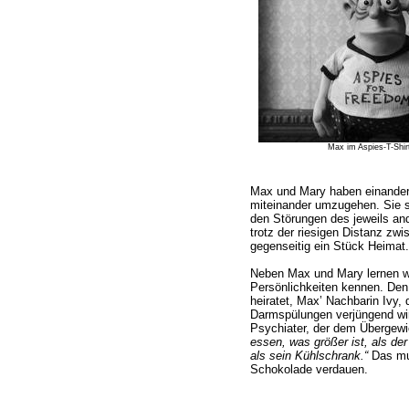
Max im Aspies-T-Shirt
Max und Mary haben einander 
miteinander umzugehen. Sie s
den Störungen des jeweils an
trotz der riesigen Distanz zw
gegenseitig ein Stück Heimat.
Neben Max und Mary lernen wi
Persönlichkeiten kennen. De
heiratet, Max’ Nachbarin Ivy, 
Darmspülungen verjüngend wi
Psychiater, der dem Übergewic
essen, was größer ist, als de
als sein Kühlschrank.“
Das mus
Schokolade verdauen.