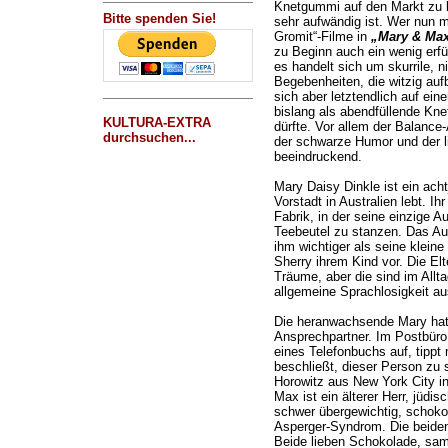
Knetgummi auf den Markt zu br
Bitte spenden Sie!
sehr aufwändig ist. Wer nun m
Gromit“-Filme in
„Mary & Ma
zu Beginn auch ein wenig erfül
es handelt sich um skurrile, n
Begebenheiten, die witzig aufb
sich aber letztendlich auf ein
bislang als abendfüllende Kn
KULTURA-EXTRA
dürfte. Vor allem der Balanc
durchsuchen...
der schwarze Humor und der lie
beeindruckend.
Mary Daisy Dinkle ist ein ach
Vorstadt in Australien lebt. Ih
Fabrik, in der seine einzige A
Teebeutel zu stanzen. Das Aus
ihm wichtiger als seine kleine 
Sherry ihrem Kind vor. Die El
Träume, aber die sind im Allta
allgemeine Sprachlosigkeit au
Die heranwachsende Mary hat
Ansprechpartner. Im Postbüro s
eines Telefonbuchs auf, tippt
beschließt, dieser Person zu 
Horowitz aus New York City i
Max ist ein älterer Herr, jüdi
schwer übergewichtig, schoko
Asperger-Syndrom. Die beide
Beide lieben Schokolade, sa