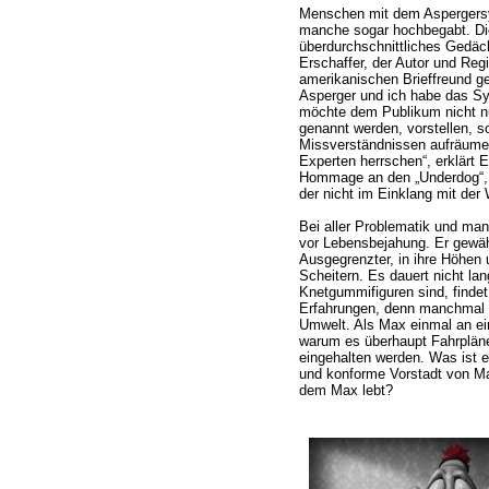
Menschen mit dem Aspergersyn
manche sogar hochbegabt. Die
überdurchschnittliches Gedäch
Erschaffer, der Autor und Reg
amerikanischen Brieffreund ge
Asperger und ich habe das Syn
möchte dem Publikum nicht nur
genannt werden, vorstellen, s
Missverständnissen aufräumen
Experten herrschen“, erklärt El
Hommage an den „Underdog“, 
der nicht im Einklang mit der 
Bei aller Problematik und manc
vor Lebensbejahung. Er gewähr
Ausgegrenzter, in ihre Höhen u
Scheitern. Es dauert nicht la
Knetgummifiguren sind, finde
Erfahrungen, denn manchmal si
Umwelt. Als Max einmal an eine
warum es überhaupt Fahrpläne 
eingehalten werden. Was ist ei
und konforme Vorstadt von Ma
dem Max lebt?