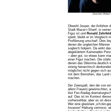
Zwischen Welten
Obwohl Jesper, der Anführer d
Stadt Mazar-i-Sharif, in seine
Figur ist und
Ronald Zehrfel
spielt, bleibt er im Vergleich 
Profilierung unscharf. Dies l
denen die ungleichen Männer 
sogleich holpern. Da wirkt d
abgeklärtem Kameraden Petze
– aber gut, so etwas kann ma
einer Figur machen. Die stärk
denen das Dilemma deutlich wi
streng hierarchisch denkende
möglichst nicht gegen sich auf
mit dem Bemühen, das Land si
machen.
Der Zwiespalt, den die von ei
allem Frauen) gewünschten, au
löst Feo Aladag dramaturgisch
auf. Das ist im Kontext dieses
vorhersehbar, aber es ist de
Wer eine glasklare „ich-bin-g
Invasion“-Haltung vermisst, w