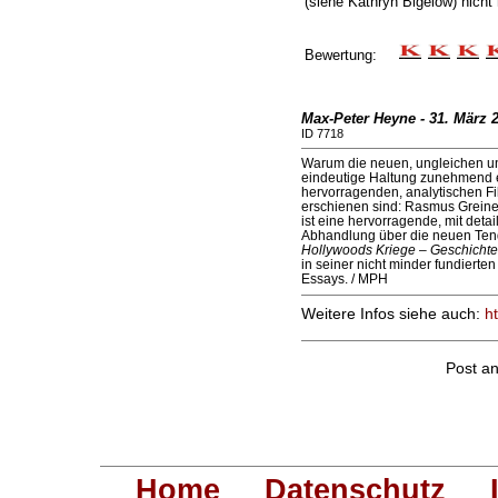
(siehe Kathryn Bigelow) nicht
Bewertung:
Max-Peter Heyne - 31. März 2
ID 7718
Warum die neuen, ungleichen und
eindeutige Haltung zunehmend e
hervorragenden, analytischen F
erschienen sind: Rasmus Grein
ist eine hervorragende, mit detai
Abhandlung über die neuen Tend
Hollywoods Kriege – Geschicht
in seiner nicht minder fundiert
Essays. / MPH
Weitere Infos siehe auch:
h
Post a
Home
Datenschutz