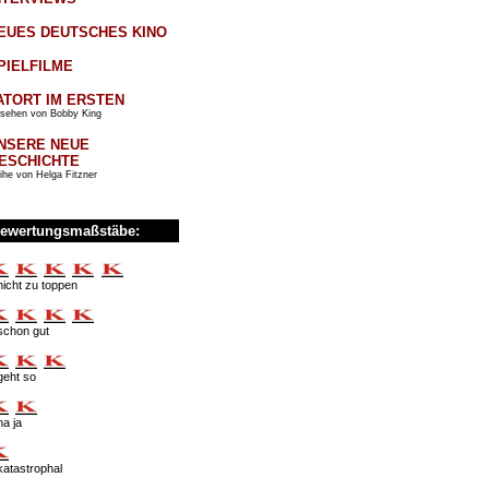
EUES DEUTSCHES KINO
PIELFILME
ATORT IM ERSTEN
sehen von Bobby King
NSERE NEUE
ESCHICHTE
ihe von Helga Fitzner
ewertungsmaßstäbe:
nicht zu toppen
schon gut
geht so
na ja
katastrophal