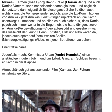
Mewes
), Carmen (
Inez Björg David
), Niko (
Florian Jahr
) und auch
Katrins Vater müssen nacheinander daran glauben - und obgleich
der Letztere dann eigentlich für diese ganze Scheiße überhaupt
nichts kann; die Vorhergehenden jedoch, also die Ex-Kommilitonen
von Annika - jetzt Annikas Geist - fingen urplötzlich an, die Katrin
unentwegt zu mobben; und so blieb es auch nicht aus, dass Katrin
psychisch immer weiter in die Enge trieb; sie hatte übrigens zuvor
ein Annika-(Vergewaltigungs-)Video aufgespürt und gesehen - war
das vielleicht der Grund? Denn Christian, Dirk und Niko waren da,
jedoch auch später auf 'nem zweiten Annika-
(Nichtvergewaltigungs-)Video, mit jener Betroffenen zu sehen.
Unenträtselbares.
Jedenfalls macht Kommissar Urban (
André Hennicke
) einen
anständigen, guten Job in und um Erfurt. Ganz am Schluss besucht
er Katrin in der Klappse...
Atmosphärisch gut anzusehender Film (Kamera:
Jan Fehse
) - -
mittelmäßige Story.