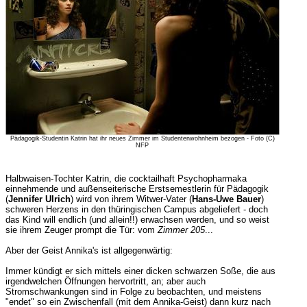
Pädagogik-Studentin Katrin hat ihr neues Zimmer im Studentenwohnheim bezogen - Foto (C)
NFP
Halbwaisen-Tochter Katrin, die cocktailhaft Psychopharmaka
einnehmende und außenseiterische Erstsemestlerin für Pädagogik
(
Jennifer Ulrich
) wird von ihrem Witwer-Vater (
Hans-Uwe Bauer
)
schweren Herzens in den thüringischen Campus abgeliefert - doch
das Kind will endlich (und allein!!) erwachsen werden, und so weist
sie ihrem Zeuger prompt die Tür: vom
Zimmer 205
...
Aber der Geist Annika's ist allgegenwärtig:
Immer kündigt er sich mittels einer dicken schwarzen Soße, die aus
irgendwelchen Öffnungen hervortritt, an; aber auch
Stromschwankungen sind in Folge zu beobachten, und meistens
"endet" so ein Zwischenfall (mit dem Annika-Geist) dann kurz nach