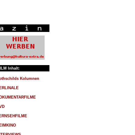
ILM Inhalt:
othschilds Kolumnen
ERLINALE
OKUMENTARFILME
VD
ERNSEHFILME
EIMKINO
NTERVIEWS