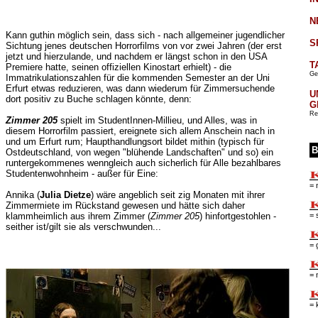
N
Kann guthin möglich sein, dass sich - nach allgemeiner jugendlicher
S
Sichtung jenes deutschen Horrorfilms von vor zwei Jahren (der erst
jetzt und hierzulande, und nachdem er längst schon in den USA
T
Premiere hatte, seinen offiziellen Kinostart erhielt) - die
Ge
Immatrikulationszahlen für die kommenden Semester an der Uni
Erfurt etwas reduzieren, was dann wiederum für Zimmersuchende
U
dort positiv zu Buche schlagen könnte, denn:
G
Re
Zimmer 205
spielt im StudentInnen-Millieu, und Alles, was in
diesem Horrorfilm passiert, ereignete sich allem Anschein nach in
und um Erfurt rum; Haupthandlungsort bildet mithin (typisch für
B
Ostdeutschland, von wegen "blühende Landschaften" und so) ein
runtergekommenes wenngleich auch sicherlich für Alle bezahlbares
Studentenwohnheim - außer für Eine:
= 
Annika (
Julia Dietze
) wäre angeblich seit zig Monaten mit ihrer
Zimmermiete im Rückstand gewesen und hätte sich daher
klammheimlich aus ihrem Zimmer (
Zimmer 205
) hinfortgestohlen -
= 
seither ist/gilt sie als verschwunden...
= 
= 
= 