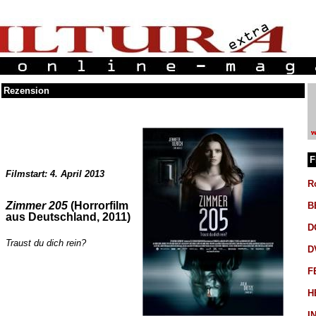
Rezension
F
Filmstart: 4. April 2013
R
Zimmer 205
(Horrorfilm
B
aus Deutschland, 2011)
D
Traust du dich rein?
D
F
H
I