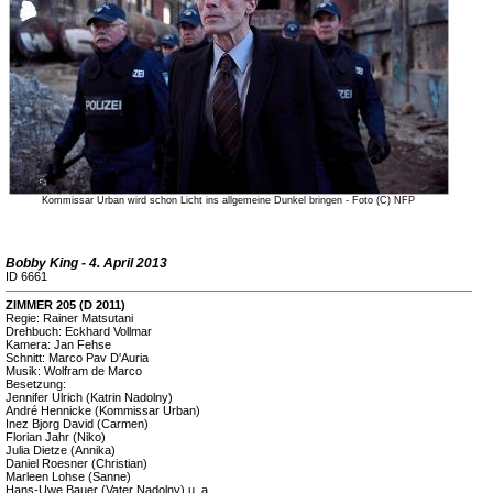
Kommissar Urban wird schon Licht ins allgemeine Dunkel bringen - Foto (C) NFP
Bobby King - 4. April 2013
ID 6661
ZIMMER 205 (D 2011)
Regie: Rainer Matsutani
Drehbuch: Eckhard Vollmar
Kamera: Jan Fehse
Schnitt: Marco Pav D'Auria
Musik: Wolfram de Marco
Besetzung:
Jennifer Ulrich (Katrin Nadolny)
André Hennicke (Kommissar Urban)
Inez Bjorg David (Carmen)
Florian Jahr (Niko)
Julia Dietze (Annika)
Daniel Roesner (Christian)
Marleen Lohse (Sanne)
Hans-Uwe Bauer (Vater Nadolny) u. a.