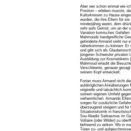
Aber wer schon einmal wie ich
Position – erleben musste, 
Kulturkreisen zu Hause einges
wurden, die ihre Eltern für si
minderjährig waren, dem drück
sehr aufs Gemüt, um an der s
Variation komisches Gefallen 
Mahmouds handgreifliche Gewa
gehinderte Armand sieht nur e
näherkommen zu können: Er sc
und gibt sich als Glaubenssc
jüngeren Schwester privaten 
Ausbildung zur Kosmetikerin (
Mahmoud erlaubt die Besuche ni
Verschleierte, genauer gesagt: 
seinem Kopf entwickelt.
Fortan muss Armand nicht die
aufdringlichen Annäherungen
originelle und tatsächlich kom
seinem eigenen Umfeld gegenü
verheimlichen. Armands Elte
sorgen für zusätzliche Gefahr
überzeugend steigern und für 
Situationskomik in französische
Sou Abadis Sarkasmus im Ge
Voltaire (oder Wilder) zu ober
befreiend zu wirken. Wo in m
Türen zu- und aufgeschmisse