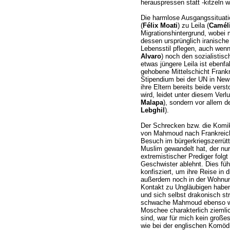
herauspressen statt -kitzeln wo
Die harmlose Ausgangssituati
(
Félix Moati
) zu Leila (
Camél
Migrationshintergrund, wobei
dessen ursprünglich iranische 
Lebensstil pflegen, auch wenn
Alvaro
) noch den sozialistis
etwas jüngere Leila ist ebenf
gehobene Mittelschicht Frankr
Stipendium bei der UN in New 
ihre Eltern bereits beide vers
wird, leidet unter diesem Verlu
Malapa
), sondern vor allem d
Lebghil
).
Der Schrecken bzw. die Komik
von Mahmoud nach Frankreich
Besuch im bürgerkriegszerrü
Muslim gewandelt hat, der nu
extremistischer Prediger folg
Geschwister ablehnt. Dies füh
konfisziert, um ihre Reise in 
außerdem noch in der Wohnung
Kontakt zu Ungläubigen habe
und sich selbst drakonisch st
schwache Mahmoud ebenso wi
Moschee charakterlich ziemlic
sind, war für mich kein groß
wie bei der englischen Komö