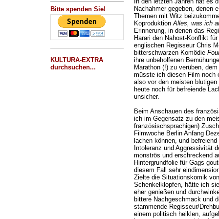
In den letzten Jahren hat es d
Nachahmer gegeben, denen e
Bitte spenden Sie!
Themen mit Witz beizukommen. 
Koproduktion
Alles, was ich a
Erinnerung, in denen das Reg
Harari den Nahost-Konflikt f
englischen Regisseur Chris Mo
bitterschwarzen Komödie
Four
KULTURA-EXTRA
ihre unbeholfenen Bemühunge
durchsuchen...
Marathon (!) zu verüben, dem 
müsste ich diesen Film noch 
also vor den meisten blutigen
heute noch für befreiende Lac
unsicher.
Beim Anschauen des französ
ich im Gegensatz zu den meis
französischsprachigen) Zusch
Filmwoche Berlin Anfang Deze
lachen können, und befreiend
Intoleranz und Aggressivität d
monströs und erschreckend aus
Hintergrundfolie für Gags gout
diesem Fall sehr eindimension
Zielte die Situationskomik vo
Schenkelklopfen, hätte ich si
eher genießen und durchwinke
bittere Nachgeschmack und de
stammende Regisseur/Drehb
einem politisch heiklen, auf