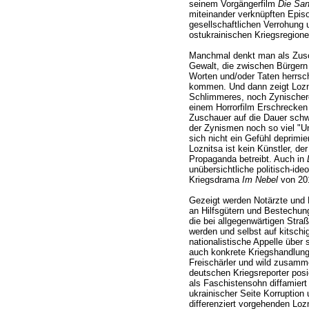
seinem Vorgängerfilm
Die San
miteinander verknüpften Episo
gesellschaftlichen Verrohung 
ostukrainischen Kriegsregio
Manchmal denkt man als Zusc
Gewalt, die zwischen Bürgern
Worten und/oder Taten herrsc
kommen. Und dann zeigt Lozn
Schlimmeres, noch Zynischeres
einem Horrorfilm Erschrecken
Zuschauer auf die Dauer schw
der Zynismen noch so viel "Un
sich nicht ein Gefühl deprimier
Loznitsa ist kein Künstler, der
Propaganda betreibt. Auch in
unübersichtliche politisch-ide
Kriegsdrama
Im Nebel
von 201
Gezeigt werden Notärzte und 
an Hilfsgütern und Bestechung
die bei allgegenwärtigen Straße
werden und selbst auf kitschi
nationalistische Appelle über
auch konkrete Kriegshandlung
Freischärler und wild zusamm
deutschen Kriegsreporter posi
als Faschistensohn diffamiert
ukrainischer Seite Korruption
differenziert vorgehenden Lozn