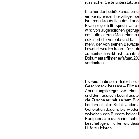
russischer Seite unterstützte
In einer der bedrückendsten 
ein kämpfender Freiwilliger, de
ist, irgendwo östlich des Lan
Pranger gestellt, sprich: an e
wird von Jugendlichen geprüg
dass die älteren Menschen aus
eskaliert die verbale und tät
mehr, der von seinen Bewach
bewahrt werden kann. Dass di
authentisch wirkt, ist Loznits
Dokumentarfilmer (
Maidan
,20
verdanken.
Es wird in diesem Herbst noch
Geschmack bessere – Filme ü
Abnutzungskrieges zwischen d
und den russisch-beeinflusst
die Zuschauer mit seinem Blick
bei ihm nicht in Sicht. Jedenf
Generation dauern, bis wieder
zwischen den Bürgern beider N
Europäer also auch eine schre
beschäftigen. Hoffen wir, dass
Hilfe zu leisten.