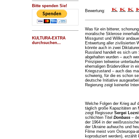
Bitte spenden Sie!
Bewertung:
Was für ein bitterer, schonung
moralische Sklerose innerhalb
KULTURA-EXTRA
Missgunst und Willkür andau
durchsuchen...
Entwertung aller zivilisierten
könnte auch in zwei Diktature
Russland handelt es sich um 
abgehalten wurden – auch wen
Prinzipien teilweise unterlauf
ehemaligen Brüdervölker in ein
Kriegszustand – auch das ma
schwierig, für die es schon s
deutsche Initiative ausgearbei
Regierung zeigt keinerlei In
Welche Folgen der Krieg auf d
täglich große Kapazitäten an 
zeigt Regisseur
Sergei Lozni
schlichten Titel
Donbass
– de
der 1964 in der weißrussische
der Ukraine aufwuchs und heut
Filme meist vom Osteuropa-a
koproduziert werden), erzählt