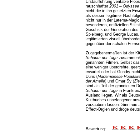
Erstaufführung veritable Flop
rauschhafter
2001 – Odyssee
nicht die in ihn gesetzten Erw
als dessen legitimer Nachfolg
nicht nur in der Laterna-Mag
besonderen, artifiziellen Stili
Geschick der Generation des 
Spielberg, und George Lucas, 
legitimierten visuell überborde
gegenüber der schalen Fernse
Zugegebenermaßen ist der Kitt
Schaum der Tage
zusammenhäl
genannten Filmen. Selbst das
eine weniger überdrehte, geer
erwartet oder hat Gondry nich
Duris (
Mademoiselle Populair
der Amelie
) und Omar Sy (
Zie
sind als Teil der grandiosen D
Schaum der Tage
in Frankrei
Ausland liegen. Wir als Deuts
Kultbuches unbefangener ansc
verzaubern lassen. Sinnfreie 
Effect-Orgien und dröge deut
Bewertung: