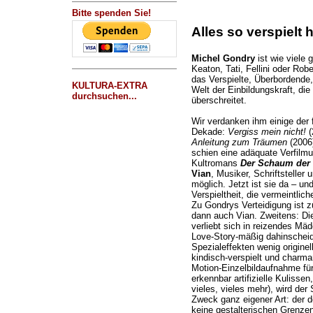
Bitte spenden Sie!
Alles so verspielt h
Michel Gondry
ist wie viele
Keaton, Tati, Fellini oder Robe
das Verspielte, Überbordende,
KULTURA-EXTRA
Welt der Einbildungskraft, di
durchsuchen...
überschreitet.
Wir verdanken ihm einige der f
Dekade:
Vergiss mein nicht!
(
Anleitung zum Träumen
(2006
schien eine adäquate Verfilm
Kultromans
Der Schaum der
Vian
, Musiker, Schriftsteller
möglich. Jetzt ist sie da – un
Verspieltheit, die vermeintlic
Zu Gondrys Verteidigung ist z
dann auch Vian. Zweitens: Di
verliebt sich in reizendes Mä
Love-Story-mäßig dahinscheid
Spezialeffekten wenig originel
kindisch-verspielt und charman
Motion-Einzelbildaufnahme f
erkennbar artifizielle Kulis
vieles, vieles mehr), wird de
Zweck ganz eigener Art: der de
keine gestalterischen Grenzen