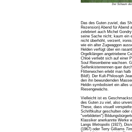
Der Schaum der
Das des Guten zuviel, das Sh
Rezension) Abend für Abend 
zelebriert auch Michel Gondry
seine Sache nicht; kaum ein ei
nicht überhöht, verzerrt, ironi
wie ein alter Zugwaggon aus
Helden verfügt über ein rasan
Orgelklängen angetriebene Co
Chloé verliebt sich auf einer 
Soul Riesenbeine wachsen. Ge
Seifenkistenrennen quer durch
Flitterwochen erlebt man halb 
Bild!). Der Kult-Philosoph Jea
den ihn bewundernden Massen 
Heldin symbolisiert ein alles
Riesengewächs.
Vielleicht ist es Geschmackss
des Guten zu viel, also unverd
These, dass visuell verspielt
Schriftkultur geschulten oder 
"verbildeten") Bildungsbürger
Klassiker anerkannte Werke 
Langs
Metropolis
(1927), Dis
(1967) oder Terry Gilliams
Tim