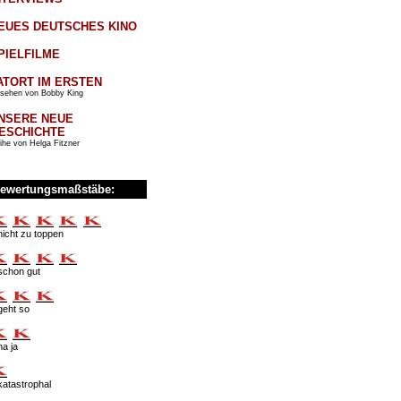
EUES DEUTSCHES KINO
PIELFILME
ATORT IM ERSTEN
sehen von Bobby King
NSERE NEUE
ESCHICHTE
ihe von Helga Fitzner
ewertungsmaßstäbe:
nicht zu toppen
schon gut
geht so
na ja
katastrophal