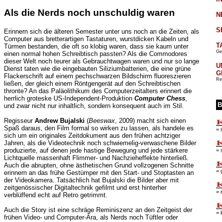
Als die Nerds noch unschuldig waren
N
S
Erinnern sich die älteren Semester unter uns noch an die Zeiten, als
Computer aus bretterartigen Tastaturen, wurstdicken Kabeln und
T
Türmen bestanden, die oft so klobig waren, dass sie kaum unter
Ge
einen normal hohen Schreibtisch passten? Als die Commodores
dieser Welt noch teurer als Gebrauchtwagen waren und nur so lange
U
Dienst taten wie die eingebauten Siliziumbatterien, die eine grüne
G
Flackerschrift auf einem pechschwarzen Bildschirm fluoreszieren
Re
ließen, der gleich einem Röntgengerät auf den Schreibtischen
thronte? An das Paläolithikum des Computerzeitalters erinnert die
herrlich groteske US-Independent-Produktion
Computer Chess
,
B
und zwar nicht nur inhaltlich, sondern konsequent auch im Stil.
Regisseur
Andrew Bujalski
(
Beeswax
, 2009) macht sich einen
Spaß daraus, den Film formal so wirken zu lassen, als handele es
= 
sich um ein originales Zeitdokument aus den frühen achtziger
Jahren, als die Videotechnik noch schwiemelig-verwaschene Bilder
produzierte, auf denen jede hastige Bewegung und jede stärkere
= 
Lichtquelle massenhaft Flimmer- und Nachzieheffekte hinterließ.
Auch die abrupten, ohne ästhetischen Grund vollzogenen Schnitte
= 
erinnern an das frühe Gestümper mit den Start- und Stoptasten an
der Videokamera. Tatsächlich hat Bujalski die Bilder aber mit
zeitgenössischer Digitaltechnik gefilmt und erst hinterher
= 
verblüffend echt auf Retro getrimmt.
Auch die Story ist eine schräge Reminiszenz an den Zeitgeist der
= 
frühen Video- und Computer-Ära, als Nerds noch Tüftler oder