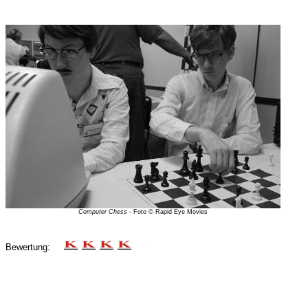
Computer Chess
- Foto © Rapid Eye Movies
Bewertung: