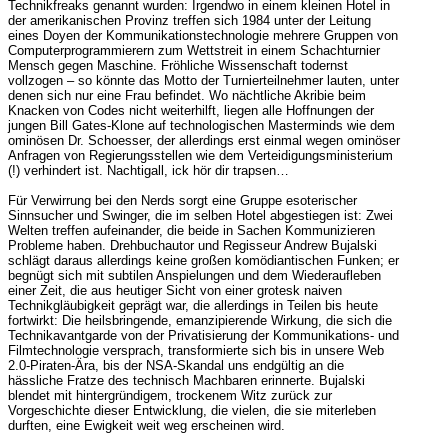
Technikfreaks genannt wurden: Irgendwo in einem kleinen Hotel in
der amerikanischen Provinz treffen sich 1984 unter der Leitung
eines Doyen der Kommunikationstechnologie mehrere Gruppen von
Computerprogrammierern zum Wettstreit in einem Schachturnier
Mensch gegen Maschine. Fröhliche Wissenschaft todernst
vollzogen – so könnte das Motto der Turnierteilnehmer lauten, unter
denen sich nur eine Frau befindet. Wo nächtliche Akribie beim
Knacken von Codes nicht weiterhilft, liegen alle Hoffnungen der
jungen Bill Gates-Klone auf technologischen Masterminds wie dem
ominösen Dr. Schoesser, der allerdings erst einmal wegen ominöser
Anfragen von Regierungsstellen wie dem Verteidigungsministerium
(!) verhindert ist. Nachtigall, ick hör dir trapsen…
Für Verwirrung bei den Nerds sorgt eine Gruppe esoterischer
Sinnsucher und Swinger, die im selben Hotel abgestiegen ist: Zwei
Welten treffen aufeinander, die beide in Sachen Kommunizieren
Probleme haben. Drehbuchautor und Regisseur Andrew Bujalski
schlägt daraus allerdings keine großen komödiantischen Funken; er
begnügt sich mit subtilen Anspielungen und dem Wiederaufleben
einer Zeit, die aus heutiger Sicht von einer grotesk naiven
Technikgläubigkeit geprägt war, die allerdings in Teilen bis heute
fortwirkt: Die heilsbringende, emanzipierende Wirkung, die sich die
Technikavantgarde von der Privatisierung der Kommunikations- und
Filmtechnologie versprach, transformierte sich bis in unsere Web
2.0-Piraten-Ära, bis der NSA-Skandal uns endgültig an die
hässliche Fratze des technisch Machbaren erinnerte. Bujalski
blendet mit hintergründigem, trockenem Witz zurück zur
Vorgeschichte dieser Entwicklung, die vielen, die sie miterleben
durften, eine Ewigkeit weit weg erscheinen wird.