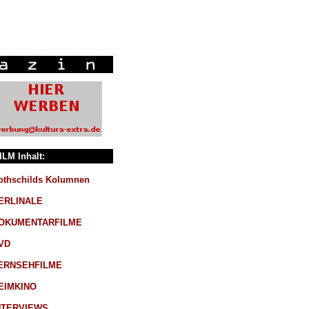
ILM Inhalt:
othschilds Kolumnen
ERLINALE
OKUMENTARFILME
VD
ERNSEHFILME
EIMKINO
NTERVIEWS