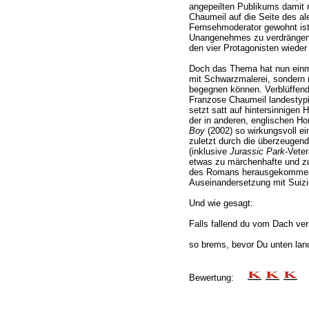
angepeilten Publikums damit ni
Chaumeil auf die Seite des ale
Fernsehmoderator gewohnt ist,
Unangenehmes zu verdrängen,
den vier Protagonisten wieder 
Doch das Thema hat nun einma
mit Schwarzmalerei, sondern
begegnen können. Verblüffend 
Franzose Chaumeil landestypi
setzt satt auf hintersinnigen H
der in anderen, englischen H
Boy
(2002) so wirkungsvoll ein
zuletzt durch die überzeugen
(inklusive
Jurassic Park
-Vete
etwas zu märchenhafte und 
des Romans herausgekommen, 
Auseinandersetzung mit Suizid
Und wie gesagt:
Falls fallend du vom Dach ve
so brems, bevor Du unten lan
Bewertung: