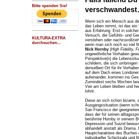
Bitte spenden Sie!
verschwandes
Wenn sich ein Mensch aus de
das Leben nimmt, ist das ein 
aus Erfahrung. Erst in solche
Versuch, die Gefühls- und G
KULTURA-EXTRA
verstehen oder nachzuvollzie
durchsuchen...
wenn man sich noch so viel Mü
Nick Hornby
(
High Fidelity, F
ungewöhnliche Vorhaben gewa
Perspektive(n) die Lebenssitu
schildern, die sich umbringen 
denselben Ort für ihr Vorhabe
auf dem Dach eines Londoner 
aufeinander, kommen ins Ges
Zumindest sechs Wochen lang,
Vier am Leben bleiben und her
lohnt.
Diese an sich schon bizarre, 
Ausgangssituation (wenn scho
San Francisco der geeigneter
dass der für seinen alltagsspr
berühmte Hornby in seinem 
Depression und Suizid bewus
abhandelt anstatt als Drama. 
Hauptcharaktere des Buches e
individueller Schicksale und 