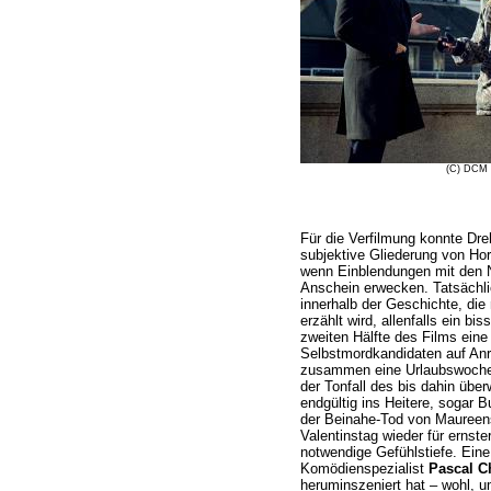
(C) DCM 
Für die Verfilmung konnte Dr
subjektive Gliederung von H
wenn Einblendungen mit den N
Anschein erwecken. Tatsächli
innerhalb der Geschichte, di
erzählt wird, allenfalls ein bi
zweiten Hälfte des Films eine 
Selbstmordkandidaten auf Anr
zusammen eine Urlaubswoche a
der Tonfall des bis dahin übe
endgültig ins Heitere, sogar 
der Beinahe-Tod von Maureen
Valentinstag wieder für ernst
notwendige Gefühlstiefe. Eine
Komödienspezialist
Pascal C
heruminszeniert hat – wohl, 