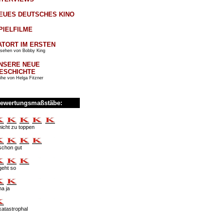
EUES DEUTSCHES KINO
PIELFILME
ATORT IM ERSTEN
sehen von Bobby King
NSERE NEUE
ESCHICHTE
ihe von Helga Fitzner
ewertungsmaßstäbe:
nicht zu toppen
schon gut
geht so
na ja
katastrophal