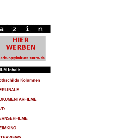
ILM Inhalt:
othschilds Kolumnen
ERLINALE
OKUMENTARFILME
VD
ERNSEHFILME
EIMKINO
NTERVIEWS