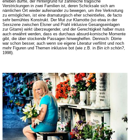
erleben durfte, der Hintergrund für zahlreiche tragische
Verstrickungen in zwei Familien ist, deren Schicksale sich am
nämlichen Ort wieder aufeinander zu bewegen, um ihre Verknotung
zu ermöglichen, ist eine dramaturgisch eher scheintiefes, de facto
sehr bemühtes Konstrukt. Der Mut zur Klamotte (so etwa in der
Sexszene zwischen Elsner und Prahl inklusive Gesangseinlagen
zur Gitarre) wirkt überzeugender, und der Gerechtigkeit halber muss
auch erwähnt werden, dass es durchaus absurd-komische Momente
gibt, die über stockende Passagen hinweghelfen. Dennoch: Dörrie
war schon besser, auch wenn sie eigene Literatur verfilmt und noch
mehr Figuren und Themen inklusive bot (wie z.B. in
Bin ich schön?
,
1998).