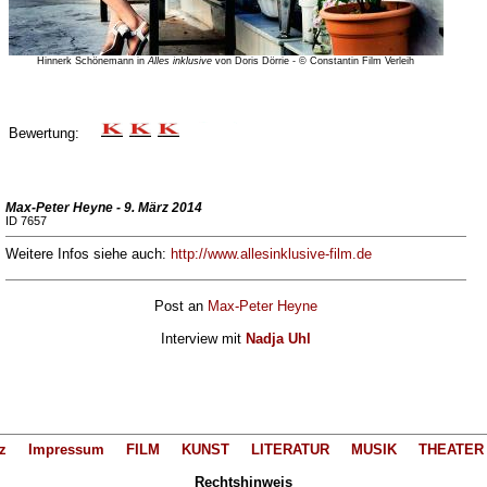
Hinnerk Schönemann in
Alles inklusive
von Doris Dörrie - © Constantin Film Verleih
Bewertung:
Max-Peter Heyne - 9. März 2014
ID 7657
Weitere Infos siehe auch:
http://www.allesinklusive-film.de
Post an
Max-Peter Heyne
Interview mit
Nadja Uhl
z
Impressum
FILM
KUNST
LITERATUR
MUSIK
THEATER
Rechtshinweis