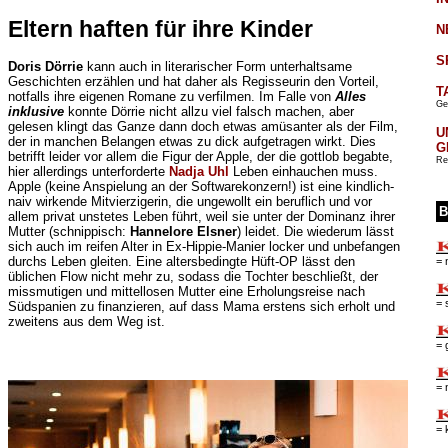
Eltern haften für ihre Kinder
N
S
Doris Dörrie
kann auch in literarischer Form unterhaltsame
Geschichten erzählen und hat daher als Regisseurin den Vorteil,
T
notfalls ihre eigenen Romane zu verfilmen. Im Falle von
Alles
Ge
inklusive
konnte Dörrie nicht allzu viel falsch machen, aber
gelesen klingt das Ganze dann doch etwas amüsanter als der Film,
U
der in manchen Belangen etwas zu dick aufgetragen wirkt. Dies
G
betrifft leider vor allem die Figur der Apple, der die gottlob begabte,
Re
hier allerdings unterforderte
Nadja Uhl
Leben einhauchen muss.
Apple (keine Anspielung an der Softwarekonzern!) ist eine kindlich-
naiv wirkende Mitvierzigerin, die ungewollt ein beruflich und vor
B
allem privat unstetes Leben führt, weil sie unter der Dominanz ihrer
Mutter (schnippisch:
Hannelore Elsner
) leidet. Die wiederum lässt
sich auch im reifen Alter in Ex-Hippie-Manier locker und unbefangen
durchs Leben gleiten. Eine altersbedingte Hüft-OP lässt den
= 
üblichen Flow nicht mehr zu, sodass die Tochter beschließt, der
missmutigen und mittellosen Mutter eine Erholungsreise nach
= 
Südspanien zu finanzieren, auf dass Mama erstens sich erholt und
zweitens aus dem Weg ist.
= 
= 
= 