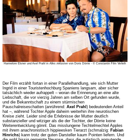
Hannelore Elsner und Axel Prahl in
Alles inklusive
von Doris Dörrie - © Constantin Film Verleih
Der Film erzählt fortan in einer Parallelhandlung, wie sich Mutter
Ingrid in einer Touristenhochburg Spaniens langsam, aber sicher
tatsächlich wieder aufrappelt – woran die Erinnerung an eine alte
Liebschaft, die vor vierzig Jahren am selben Ort gefunden wurde,
und die Bekanntschaft zu einem stürmischen
Pauschalreiseschatten (anrührend:
Axel Prahl
) bedeutenden Anteil
hat –, während Tochter Apple daheim weiterhin ihre neurotischen
Kreise zieht. Leider sind die Erlebnisse der Mutter deutlich
substanzieller und witziger als die der Tochter, der Dörrie keine
Weiterentwicklung gönnt. Das misslungene Techtelmechtel Apples
mit ihrem anachronistisch hippieesken Tierarzt (schmalzig:
Fabian
Hinrichs
) kann trotz der guten Darsteller kaum Pointen liefern. Und
die wohl bissig gemeinte Neurose, dass die autistisch anmutende