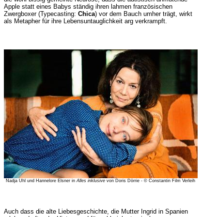
Apple statt eines Babys ständig ihren lahmen französischen
Zwergboxer (Typecasting:
Chica
) vor dem Bauch umher trägt, wirkt
als Metapher für ihre Lebensuntauglichkeit arg verkrampft.
Nadja Uhl und Hannelore Elsner in
Alles inklusive
von Doris Dörrie - © Constantin Film Verleih
Auch dass die alte Liebesgeschichte, die Mutter Ingrid in Spanien