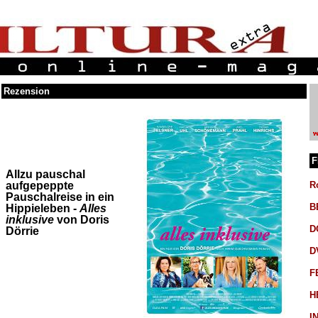
Rezension
F
Allzu pauschal
aufgepeppte
R
Pauschalreise in ein
B
Hippieleben -
Alles
inklusive
von Doris
D
Dörrie
D
F
H
I