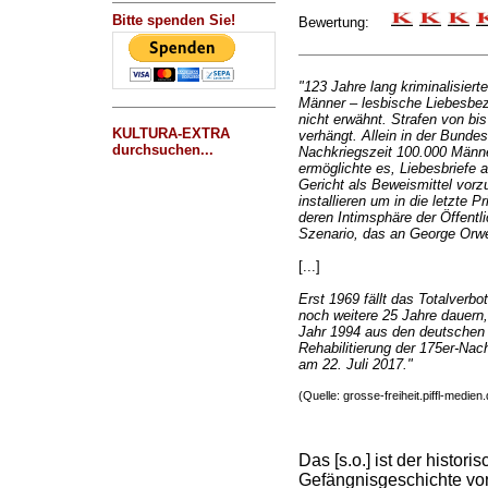
Bitte spenden Sie!
Bewertung:
"123 Jahre lang kriminalisier
Männer – lesbische Liebesbe
nicht erwähnt. Strafen von b
KULTURA-EXTRA
verhängt. Allein in der Bunde
durchsuchen...
Nachkriegszeit 100.000 Männer
ermöglichte es, Liebesbriefe 
Gericht als Beweismittel vorz
installieren um in die letzte 
deren Intimsphäre der Öffentli
Szenario, das an George Orwe
[...]
Erst 1969 fällt das Totalverb
noch weitere 25 Jahre dauern,
Jahr 1994 aus den deutschen
Rehabilitierung der 175er-Nac
am 22. Juli 2017."
(Quelle: grosse-freiheit.piffl-medien.
Das [s.o.] ist der histor
Gefängnisgeschichte v