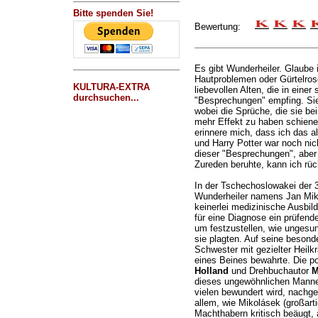
Bitte spenden Sie!
Bewertung:
Es gibt Wunderheiler. Glaube 
Hautproblemen oder Gürtelros
KULTURA-EXTRA
liebevollen Alten, die in eine
durchsuchen...
"Besprechungen" empfing. Sie
wobei die Sprüche, die sie be
mehr Effekt zu haben schienen 
erinnere mich, dass ich das a
und Harry Potter war noch nic
dieser "Besprechungen", aber
Zureden beruhte, kann ich rück
In der Tschechoslowakei der 3
Wunderheiler namens Jan Miko
keinerlei medizinische Ausbil
für eine Diagnose ein prüfende
um festzustellen, wie ungesun
sie plagten. Auf seine besond
Schwester mit gezielter Heilk
eines Beines bewahrte. Die p
Holland
und Drehbuchautor
M
dieses ungewöhnlichen Manne
vielen bewundert wird, nachgez
allem, wie Mikolásek (großart
Machthabern kritisch beäugt, a