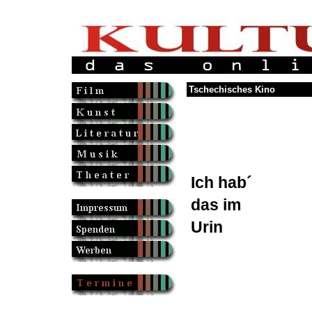
Tschechisches Kino
Ich hab´
das im
Urin