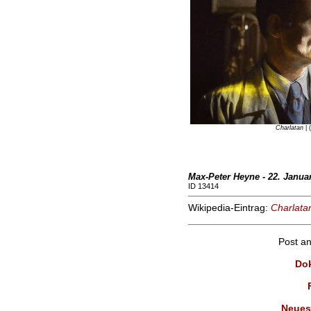
Charlatan
| 
Max-Peter Heyne - 22. Janua
ID 13414
Wikipedia-Eintrag:
Charlata
Post a
Dok
Neues