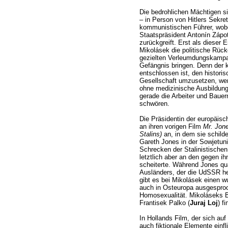
Die bedrohlichen Mächtigen s
– in Person von Hitlers Sekre
kommunistischen Führer, wob
Staatspräsident Antonín Zápo
zurückgreift. Erst als dieser E
Mikolásek die politische Rüc
gezielten Verleumdungskampag
Gefängnis bringen. Denn der 
entschlossen ist, den historis
Gesellschaft umzusetzen, wer
ohne medizinische Ausbildun
gerade die Arbeiter und Baue
schwören.
Die Präsidentin der europäis
an ihren vorigen Film
Mr. Jon
Stalins)
an, in dem sie schilde
Gareth Jones in der Sowjetuni
Schrecken der Stalinistischen 
letztlich aber an den gegen ih
scheiterte. Während Jones qu
Ausländers, der die UdSSR hei
gibt es bei Mikolásek einen w
auch in Osteuropa ausgesproch
Homosexualität. Mikoláseks 
Frantisek Palko (
Juraj Loj
) f
In Hollands Film, der sich auf
auch fiktionale Elemente einfli