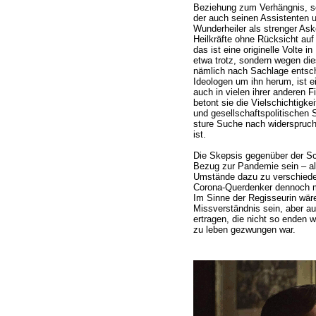
Beziehung zum Verhängnis, son
der auch seinen Assistenten u
Wunderheiler als strenger Ask
Heilkräfte ohne Rücksicht auf 
das ist eine originelle Volte i
etwa trotz, sondern wegen di
nämlich nach Sachlage entsche
Ideologen um ihn herum, ist e
auch in vielen ihrer anderen F
betont sie die Vielschichtigk
und gesellschaftspolitischen 
sture Suche nach widerspruc
ist.
Die Skepsis gegenüber der Sch
Bezug zur Pandemie sein – all
Umstände dazu zu verschiede
Corona-Querdenker dennoch mi
Im Sinne der Regisseurin wär
Missverständnis sein, aber a
ertragen, die nicht so enden w
zu leben gezwungen war.