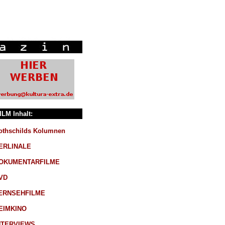
ILM Inhalt:
othschilds Kolumnen
ERLINALE
OKUMENTARFILME
VD
ERNSEHFILME
EIMKINO
NTERVIEWS