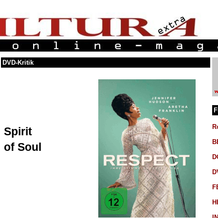
DVD-Kritik
F
R
Spirit
B
of Soul
D
D
F
H
I