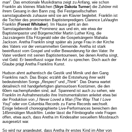
man
”. Das emotionale Musikdrama zeigt zu Anfang, wie schon
Franklin als kleines Mädchen (
Skye Dakota Turner
) die Zuhörer mit
ihrem Gesang in den Bann zog. Bei Festgesellschaften
samstagsabends zuhause wird sie am Klavier begleitet. Franklin ist
die Tochter des prominenten Baptistenpredigers Clarence LaVaughn
Franklin (
Forest Whitaker
). Im Hause geht an den
Samstagabenden die Prominenz aus und ein, wie etwa der
Baptistenpastor und Bürgerrechtler Martin Luther King, die
Jazzsängerin Ella Fitzgerald oder die Gospelsängerin Mahalia
Jackson. Aretha Franklin singt später als junge Frau in der Kirche
des Vaters vor der versammelten Gemeinde. Aretha ist stark
beeinflusst vom Gospel und voller Bewunderung für den Vater. Ihr
Vater verdient mit seinen Baptistentourneen, bei denen Aretha singt,
viel Geld. Er beeinflusst sogar ihre Art zu sprechen. Doch auch der
Glaube prägt Aretha Franklins Kunst.
Hudson ahmt authentisch die Gestik und Mimik und den Gang
Franklins nach. Das Biopic erzählt die Entstehung ihrer wohl
bedeutendsten Songs
„Respect“
und
„Think“
. Das Drama wartet
detailreich mit handgefertigten glamourösen Kostümen, die den
60ern nachempfunden sind, auf. Spannend ist auch zu sehen, wie
Franklin im Aufnahmestudio ihre Instrumentalisten anleitet etwa bei
der Produktion von
„I Never Loved a Man (The Way That I Love
You)”
oder von Columbia Records zu Fame Records wechselt.
Einige liebevoll choreographierte Live-Performances bereichern den
145minütigen Musikfilm. Leider lässt die Filmbiografie viele Fragen
offen, etwa auch, dass Aretha im Kindesalter sexuellem Missbrauch
ausgesetzt war.
So wird nur angedeutet, dass Aretha ihr erstes Kind im Alter von