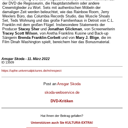
der DVD die Regisseurin, die Hauptdarstellerin oder andere
Crewmitglieder zu Wort. Sets mit authentischen Möbeln der
damaligen Zeit werden beleuchtet, wie das Rainbow Room, Jerry
Wexlers Büro, das Columbia Records Studio, das Muscle Shoals
Set, Teds Wohnung und das große Familienhaus in Detroit von C.L.
Franklin mit dem großen Flügel. Insbesondere Statements der
Producer
Stacey Sher
und
Jonathan Glickman
, von Screenwriterin
Tracey Scott Wilson
, von Aretha Franklins Kusine und Back-up
Sängerin
Brenda Franklin-Corbett
und von
Mary J. Blige
, die im
Film Dinah Washington spielt, bereichern hier das Bonusmaterial.
Ansgar Skoda - 11. März 2022
ID 13509
https://uphe.universalpictures.de/m/respect
Post an
Ansgar Skoda
skoda-webservice.de
DVD-Kritiken
Hat Ihnen der Beitrag gefallen?
Unterstützen auch Sie KULTURA-EXTRA!