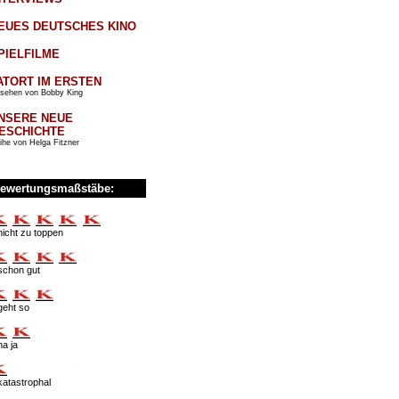
EUES DEUTSCHES KINO
PIELFILME
ATORT IM ERSTEN
sehen von Bobby King
NSERE NEUE
ESCHICHTE
ihe von Helga Fitzner
ewertungsmaßstäbe:
nicht zu toppen
schon gut
geht so
na ja
katastrophal