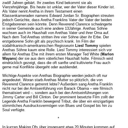
zwölf Jahren gebärt. Ihr zweites Kind bekommt sie als
Vierzehnjährige. Bis heute ist unklar, wer der Vater dieser Kinder ist.
Als Vater nennt Aretha in ihrem Testament einen
Klassenkameraden namens Edward Jordan Sr. Biographen streuten
jedoch Gerüchte, dass Aretha Franklins Vater der Vater der beiden
Erstgeborenen sein könnte. Denn Reverend Clarence schwängerte
in seiner Gemeinde auch eine andere 13Jährige. Arethas Söhne
wuchsen auch im Haushalt von Arethas Vater und ihrer Oma auf.
Nach dem Tod Arethas stritten ihre vier Söhne über ihr Erbe. Der
erstgeborene Sohn gilt als psychisch krank. Im Film der
südafrikanisch-amerikanischen Regisseurin
Liesl Tommy
spielen
Arethas Söhne kaum eine Rolle. Liesl Tommy interessiert sich vor
allem für Arethas Ehe mit ihrem ersten Manager Ted White (
Marlon
Wayans
) der sie aus dem väterlichen Haushalt holte. Filmisch wird
eindrücklich gezeigt, dass die oft sanfte und kultivierte Frau auch
gerne mal Konflikte übergeht oder ausblendet.
Wichtige Aspekte von Arethas Biographie werden jedoch oft nur
angedeutet. Woran starb Arethas Mutter so plötzlich, die von
Reverend Clarence getrennt lebte? Außerdem sang Aretha Franklin
nicht nur bei der Amtseinführung von Barack Obama – wie filmisch
thematisiert wird –, sondern auch bei den Amtseinführungen von
Jimmy Carter und Bill Clinton. Der prominent besetzte Film zollt der
Legende Aretha Franklin bewegend Tribut, die über ein einzigartiges
stimmliches Ausdrucksvermögen von Blues und Gospel bis hin zu
Soul verfügte.
*
In kurzen Making Ofs über insgesamt etwa 20 Minuten kommen auf