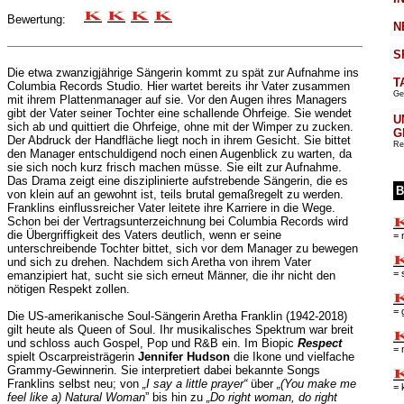
Bewertung:
N
S
Die etwa zwanzigjährige Sängerin kommt zu spät zur Aufnahme ins
T
Columbia Records Studio. Hier wartet bereits ihr Vater zusammen
Ge
mit ihrem Plattenmanager auf sie. Vor den Augen ihres Managers
gibt der Vater seiner Tochter eine schallende Ohrfeige. Sie wendet
U
sich ab und quittiert die Ohrfeige, ohne mit der Wimper zu zucken.
G
Der Abdruck der Handfläche liegt noch in ihrem Gesicht. Sie bittet
Re
den Manager entschuldigend noch einen Augenblick zu warten, da
sie sich noch kurz frisch machen müsse. Sie eilt zur Aufnahme.
Das Drama zeigt eine disziplinierte aufstrebende Sängerin, die es
B
von klein auf an gewohnt ist, teils brutal gemaßregelt zu werden.
Franklins einflussreicher Vater leitete ihre Karriere in die Wege.
Schon bei der Vertragsunterzeichnung bei Columbia Records wird
die Übergriffigkeit des Vaters deutlich, wenn er seine
= 
unterschreibende Tochter bittet, sich vor dem Manager zu bewegen
und sich zu drehen. Nachdem sich Aretha von ihrem Vater
= 
emanzipiert hat, sucht sie sich erneut Männer, die ihr nicht den
nötigen Respekt zollen.
= 
Die US-amerikanische Soul-Sängerin Aretha Franklin (1942-2018)
gilt heute als Queen of Soul. Ihr musikalisches Spektrum war breit
und schloss auch Gospel, Pop und R&B ein. Im Biopic
Respect
= 
spielt Oscarpreisträgerin
Jennifer Hudson
die Ikone und vielfache
Grammy-Gewinnerin. Sie interpretiert dabei bekannte Songs
Franklins selbst neu; von
„I say a little prayer“
über
„(You make me
= 
feel like a) Natural Woman
” bis hin zu
„Do right woman, do right