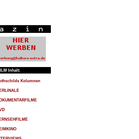
ILM Inhalt:
othschilds Kolumnen
ERLINALE
OKUMENTARFILME
VD
ERNSEHFILME
EIMKINO
NTERVIEWS