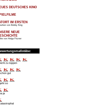
EUES DEUTSCHES KINO
PIELFILME
ATORT IM ERSTEN
sehen von Bobby King
NSERE NEUE
ESCHICHTE
ihe von Helga Fitzner
ewertungsmaßstäbe:
nicht zu toppen
schon gut
geht so
na ja
katastrophal