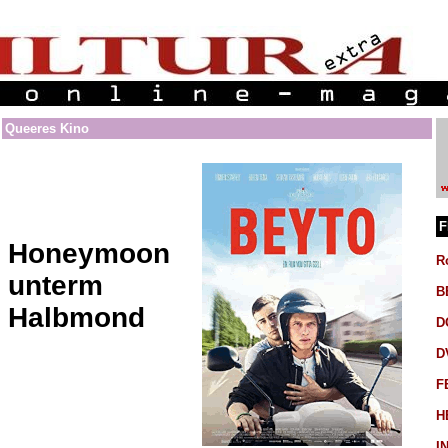
Queeres Kino
F
Honeymoon
R
unterm
B
Halbmond
D
D
F
H
I