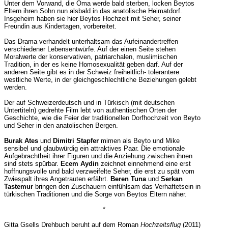
Unter dem Vorwand, die Oma werde bald sterben, locken Beytos
Eltern ihren Sohn nun alsbald in das anatolische Heimatdorf.
Insgeheim haben sie hier Beytos Hochzeit mit Seher, seiner
Freundin aus Kindertagen, vorbereitet.
Das Drama verhandelt unterhaltsam das Aufeinandertreffen
verschiedener Lebensentwürfe. Auf der einen Seite stehen
Moralwerte der konservativen, patriarchalen, muslimischen
Tradition, in der es keine Homosexualität geben darf. Auf der
anderen Seite gibt es in der Schweiz freiheitlich- tolerantere
westliche Werte, in der gleichgeschlechtliche Beziehungen gelebt
werden.
Der auf Schweizerdeutsch und in Türkisch (mit deutschen
Untertiteln) gedrehte Film lebt von authentischen Orten der
Geschichte, wie die Feier der traditionellen Dorfhochzeit von Beyto
und Seher in den anatolischen Bergen.
Burak Ates
und
Dimitri Stapfer
mimen als Beyto und Mike
sensibel und glaubwürdig ein attraktives Paar. Die emotionale
Aufgebrachtheit ihrer Figuren und die Anziehung zwischen ihnen
sind stets spürbar.
Ecem Aydin
zeichnet einnehmend eine erst
hoffnungsvolle und bald verzweifelte Seher, die erst zu spät vom
Zwiespalt ihres Angetrauten erfährt.
Beren Tuna
und
Serkan
Tastemur
bringen den Zuschauern einfühlsam das Verhaftetsein in
türkischen Traditionen und die Sorge von Beytos Eltern näher.
*
Gitta Gsells Drehbuch beruht auf dem Roman
Hochzeitsflug
(2011)