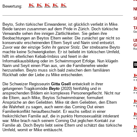
Bewertung:
N
S
Beyto, Sohn türkischer Einwanderer, ist glücklich verliebt in Mike.
T
Beide tanzen zusammen auf dem Pride in Zürich. Doch türkische
Ge
Verwandte sehen ihre innigen Zärtlichkeiten. Sie geben ihre
Beobachtungen an Beytos Eltern weiter. Die zunächst gar nicht so
U
konservativ erscheinenden Eltern Seyit und Narin sind entsetzt.
G
Zuvor war der einzige Sohn ihr ganzer Stolz. Der strebsame Beyto
Re
machte keine Schwierigkeiten. Er ist beliebt im türkischen Umfeld,
hilft im elterlichen Kebab-Imbiss und feiert in der
Informatikausbildung oder im Schwimmsport Erfolge. Nun klügeln
B
Narin und Seyit einen Plan aus, um die Familienehre wieder
herzustellen. Beyto muss sich bald zwischen dem familiären
Rückhalt oder der Liebe zu Mike entscheiden.
= 
Die Schweizer Regisseurin
Gitta Gsell
entwickelt in ihrer
gelungenen Tragikomödie
Beyto
(2020) feinfühlig und in
= 
ansprechenden Bildern ein komplexes Personengeflecht. Nicht nur
die Eltern, auch Mike, Beytos Schwimmtrainer, formuliert
Ansprüche an den Geliebten. Mike rät dem Geliebten, den Eltern
= 
die Wahrheit zu sagen, auch wenn das Coming Out einen
Familienkonflikt heraufbeschwört. Er wuchs selbst in einer
freikirchlichen Familie auf, die in punkto Homosexualität intolerant
= 
war. Mike brach nach seinem Coming Out jeglichen Kontakt zur
Familie ab. Doch Beyto liebt seine Eltern und schätzt das türkische
Umfeld, womit er Mike enttäuscht.
= 