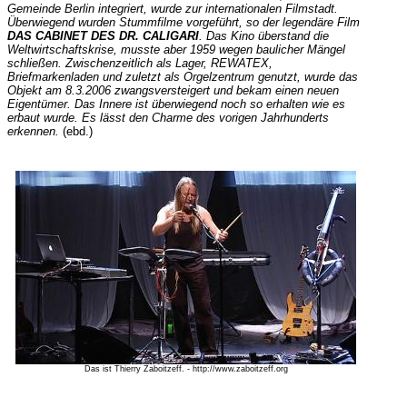
Gemeinde Berlin integriert, wurde zur internationalen Filmstadt.
Überwiegend wurden Stummfilme vorgeführt, so der legendäre Film
DAS CABINET DES DR. CALIGARI
. Das Kino überstand die
Weltwirtschaftskrise, musste aber 1959 wegen baulicher Mängel
schließen. Zwischenzeitlich als Lager, REWATEX,
Briefmarkenladen und zuletzt als Orgelzentrum genutzt, wurde das
Objekt am 8.3.2006 zwangsversteigert und bekam einen neuen
Eigentümer. Das Innere ist überwiegend noch so erhalten wie es
erbaut wurde. Es lässt den Charme des vorigen Jahrhunderts
erkennen.
(ebd.)
Das ist Thierry Zaboitzeff. - http://www.zaboitzeff.org