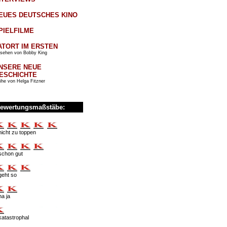
EUES DEUTSCHES KINO
PIELFILME
ATORT IM ERSTEN
sehen von Bobby King
NSERE NEUE
ESCHICHTE
ihe von Helga Fitzner
ewertungsmaßstäbe:
nicht zu toppen
schon gut
geht so
na ja
katastrophal