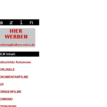
ILM Inhalt:
othschilds Kolumnen
ERLINALE
OKUMENTARFILME
VD
ERNSEHFILME
EIMKINO
NTERVIEWS