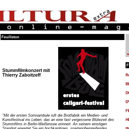
Feuilleton
F
Stummfilmkonzert mit
Thierry Zaboitzeff
R
B
D
D
F
"Mit der ersten Somnambule ruft die Brotfabrik ein Medien- und
Kunstfestival ins Leben, das an eine fast vergessene Blütezeit des
H
Stummfilms in Berlin-Weißensee erinnert. An seinem einstigen
Standort erwartet Sie ein hochkarätiges, spartenübergreifendes
I