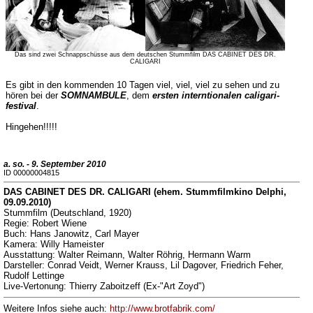
Das sind zwei Schnappschüsse aus dem deutschen Stummfilm DAS CABINET DES DR.
CALIGARI
Es gibt in den kommenden 10 Tagen viel, viel, viel zu sehen und zu
hören bei der
SOMNAMBULE
, dem
ersten interntionalen caligari-
festival
.
Hingehen!!!!!
a. so. - 9. September 2010
ID 00000004815
DAS CABINET DES DR. CALIGARI (ehem. Stummfilmkino Delphi,
09.09.2010)
Stummfilm (Deutschland, 1920)
Regie: Robert Wiene
Buch: Hans Janowitz, Carl Mayer
Kamera: Willy Hameister
Ausstattung: Walter Reimann, Walter Röhrig, Hermann Warm
Darsteller: Conrad Veidt, Werner Krauss, Lil Dagover, Friedrich Feher,
Rudolf Lettinge
Live-Vertonung: Thierry Zaboitzeff (Ex-"Art Zoyd")
Weitere Infos siehe auch:
http://www.brotfabrik.com/