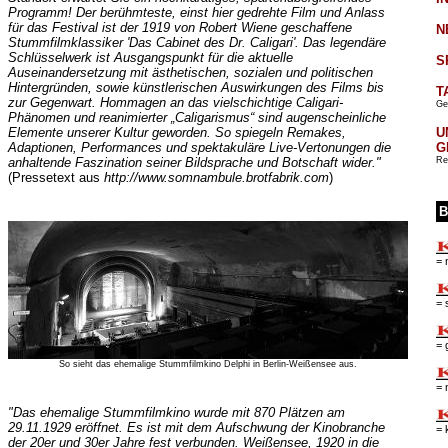
Programm! Der berühmteste, einst hier gedrehte Film und Anlass
für das Festival ist der 1919 von Robert Wiene geschaffene
N
Stummfilmklassiker 'Das Cabinet des Dr. Caligari'. Das legendäre
Schlüsselwerk ist Ausgangspunkt für die aktuelle
S
Auseinandersetzung mit ästhetischen, sozialen und politischen
Hintergründen, sowie künstlerischen Auswirkungen des Films bis
T
zur Gegenwart. Hommagen an das vielschichtige Caligari-
Ge
Phänomen und reanimierter „Caligarismus“ sind augenscheinliche
Elemente unserer Kultur geworden. So spiegeln Remakes,
U
Adaptionen, Performances und spektakuläre Live-Vertonungen die
G
anhaltende Faszination seiner Bildsprache und Botschaft wider."
Re
(Pressetext aus
http://www.somnambule.brotfabrik.com
)
B
= 
= 
= 
So sieht das ehemalige Stummfilmkino Delphi in Berlin-Weißensee aus.
= 
"Das ehemalige Stummfilmkino wurde mit 870 Plätzen am
29.11.1929 eröffnet. Es ist mit dem Aufschwung der Kinobranche
= 
der 20er und 30er Jahre fest verbunden. Weißensee, 1920 in die