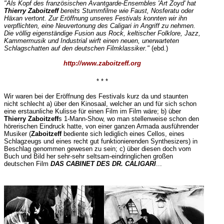
"Als Kopf des französischen Avantgarde-Ensembles 'Art Zoyd' hat
Thierry Zaboitzeff
bereits Stummfilme wie Faust, Nosferatu oder
Häxan vertont. Zur Eröffnung unseres Festivals konnten wir ihn
verpflichten, eine Neuvertonung des Caligari in Angriff zu nehmen.
Die völlig eigenständige Fusion aus Rock, keltischer Folklore, Jazz,
Kammermusik und Industrial wirft einen neuen, unerwarteten
Schlagschatten auf den deutschen Filmklassiker."
(ebd.)
http://www.zaboitzeff.org
* * *
Wir waren bei der Eröffnung des Festivals kurz da und staunten
nicht schlecht a) über den Kinosaal, welcher an und für sich schon
eine erstaunliche Kulisse für einen Film im Film wäre; b) über
Thierry Zaboitzeff
s 1-Mann-Show, wo man stellenweise schon den
hörerischen Eindruck hatte, von einer ganzen Armada ausführender
Musiker (
Zaboitzeff
bediente sich lediglich eines Cellos, eines
Schlagzeugs und eines recht gut funktionierenden Synthesizers) in
Beschlag genommen gewesen zu sein; c) über diesen doch vom
Buch und Bild her sehr-sehr seltsam-eindringlichen großen
deutschen Film
DAS CABINET DES DR. CALIGARI
...