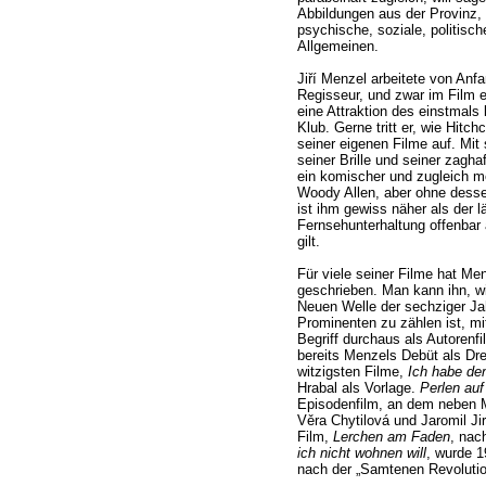
Abbildungen aus der Provinz, 
psychische, soziale, politis
Allgemeinen.
Jiří Menzel arbeitete von Anfa
Regisseur, und zwar im Film 
eine Attraktion des einstmals
Klub. Gerne tritt er, wie Hitch
seiner eigenen Filme auf. Mit
seiner Brille und seiner zagha
ein komischer und zugleich me
Woody Allen, aber ohne dess
ist ihm gewiss näher als der 
Fernsehunterhaltung offenbar 
gilt.
Für viele seiner Filme hat Me
geschrieben. Man kann ihn, w
Neuen Welle der sechziger Jahr
Prominenten zu zählen ist, 
Begriff durchaus als Autorenf
bereits Menzels Debüt als Dre
witzigsten Filme,
Ich habe de
Hrabal als Vorlage.
Perlen au
Episodenfilm, an dem neben
Věra Chytilová und Jaromil Jir
Film,
Lerchen am Faden
, nac
ich nicht wohnen will
, wurde 1
nach der „Samtenen Revolutio