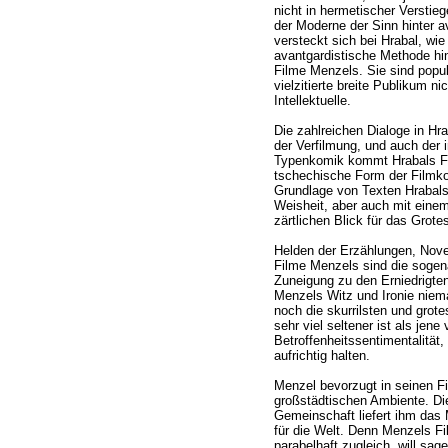
nicht in herme­tischer Verstie
der Moderne der Sinn hinter av
versteckt sich bei Hrabal, wi
avantgardistische Methode hin
Filme Menzels. Sie sind popul
vielzitierte breite Publikum nic
Intellektuelle.
Die zahlreichen Dialoge in Hr
der Verfilmung, und auch der 
Typenkomik kommt Hrabals Fi
tschechische Form der Filmko
Grundlage von Texten Hrabals,
Weisheit, aber auch mit einem
zärtlichen Blick für das Grote
Helden der Erzählungen, Nove
Filme Menzels sind die sogena
Zuneigung zu den Erniedrigten
Menzels Witz und Ironie niema
noch die skurrilsten und grote
sehr viel seltener ist als jene
Betroffenheitssentimentalität,
aufrichtig halten.
Menzel bevorzugt in seinen F
großstädtischen Ambiente. Di
Gemeinschaft liefert ihm das 
für die Welt. Denn Menzels Fi
parabelhaft zugleich, will sag