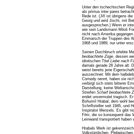
Unter den tschechischen Reg
als primus inter pares betrac
Rede ist. (Jiří ist übrigens 
Georg und wird Jischi, mit Bet
ausgesprochen.) Wenn er inter
wie sein Landsmann Miloš For
nicht nach Amerika gegangen 
Einmarsch der Truppen des W
1968 und 1989, nur unter ers
Seinen Durchbruch erlebte M
beobachtete Züge
, dessen w
idiotischen Titel
Liebe nach F
damals gerade 28 Jahre alt. 
weist bereits jene Eigenschaf
auszeichnet: Mit dem halbdeb
Comedy nennt, haben sie nic
verbirgt sich stets bitterer Er
Darstellung, keine Weltansch
Streifen
Scharf beobachtete 
endet unvermutet tragisch. Er
Bohumíl Hrabal, dem wohl be
Schriftsteller seit 1945, und
Inspirator Menzels. Es gibt ni
Film, die so konsequent das W
Leinwand transportiert haben 
Hrabals Werk ist gekennzeich
Volkstümlichen, Plebejischen.