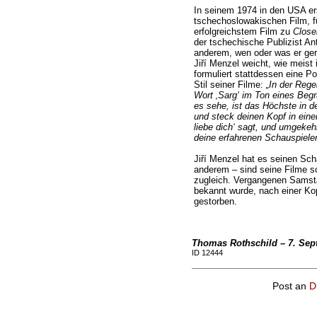
In seinem 1974 in den USA e
tschechoslowakischen Film, fü
erfolgreichstem Film zu
Close
der tschechische Publizist An
anderem, wen oder was er ger
Jiří Menzel weicht, wie meist
formuliert stattdessen eine Po
Stil seiner Filme:
„In der Reg
Wort ‚Sarg‘ im Ton eines Beg
es sehe, ist das Höchste in d
und steck deinen Kopf in eine
liebe dich‘ sagt, und umgekeh
deine erfahrenen Schauspieler 
Jiří Menzel hat es seinen Sc
anderem – sind seine Filme so
zugleich. Vergangenen Samsta
bekannt wurde, nach einer Kop
gestorben.
Thomas Rothschild – 7. Sep
ID 12444
Post an
D