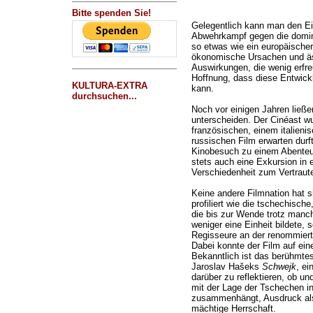
Bitte spenden Sie!
Gelegentlich kann man den E
Abwehrkampf gegen die domin
so etwas wie ein europäischer 
ökonomische Ursachen und äst
Auswirkungen, die wenig erfre
Hoffnung, dass diese Entwic
KULTURA-EXTRA
kann.
durchsuchen...
Noch vor einigen Jahren ließen
unterscheiden. Der Cinéast w
französischen, einem italieni
russischen Film erwarten durft
Kinobesuch zu einem Abenteue
stets auch eine Exkursion in e
Verschiedenheit zum Vertraut
Keine andere Filmnation hat 
profiliert wie die tschechisch
die bis zur Wende trotz manc
weniger eine Einheit bildete,
Regisseure an der renommiert
Dabei konnte der Film auf eine
Bekanntlich ist das berühmtes
Jaroslav Hašeks
Schwejk
, ei
darüber zu reflektieren, ob un
mit der Lage der Tschechen i
zusammenhängt, Ausdruck als
mächtige Herrschaft.