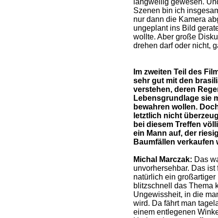
langweilig gewesen. Und
Szenen bin ich insgesam
nur dann die Kamera ab
ungeplant ins Bild gerat
wollte. Aber große Disk
drehen darf oder nicht, g
Im zweiten Teil des Fil
sehr gut mit den brasil
verstehen, deren Rege
Lebensgrundlage sie m
bewahren wollen. Doc
letztlich nicht überze
bei diesem Treffen völ
ein Mann auf, der ries
Baumfällen verkaufen w
Michal Marczak:
Das war
unvorhersehbar. Das ist
natürlich ein großartige
blitzschnell das Thema kr
Ungewissheit, in die man
wird. Da fährt man tage
einem entlegenen Winke