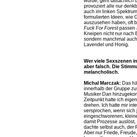
würde, geht tatsächlich 
provoziert alle nur den
auch im linken Spektrum
formulierten Ideen, wie G
auszusehen haben, oft b
Fuck For Forest
passen a
Kneipen nicht nur nach B
sondern manchmal auch 
Lavendel und Honig.
Wer viele Sexszenen in 
aber falsch. Die Stimm
melancholisch.
Michal Marczak:
Das hän
innerhalb der Gruppe z
Musiker Dan hinzugekom
Zeitpunkt hatte ich eige
drehen. Ich hatte mir in
versprochen, wenn sich
eingeschworenen, klein
damit Prozesse auslöst, 
dachte selbst auch, der F
Aber nur Friede, Freude