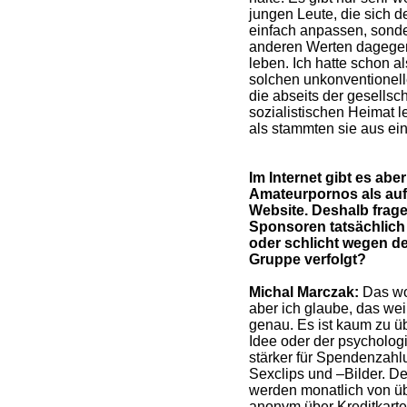
jungen Leute, die sich d
einfach anpassen, sonde
anderen Werten dagegenh
leben. Ich hatte schon al
solchen unkonventionell
die abseits der gesells
sozialistischen Heimat l
als stammten sie aus ei
Im Internet gibt es abe
Amateurpornos als auf
Website. Deshalb frage
Sponsoren tatsächlich
oder schlicht wegen d
Gruppe verfolgt?
Michal Marczak:
Das wol
aber ich glaube, das wei
genau. Es ist kaum zu ü
Idee oder der psycholog
stärker für Spendenzahlu
Sexclips und –Bilder. D
werden monatlich von üb
anonym über Kreditkart