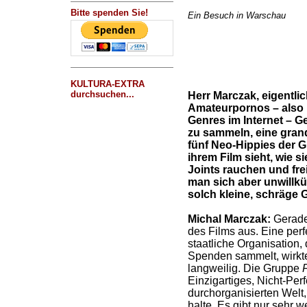
Bitte spenden Sie!
Ein Besuch in Warschau
KULTURA-EXTRA
durchsuchen...
Herr Marczak, eigentlich
Amateurpornos – also m
Genres im Internet – G
zu sammeln, eine gran
fünf Neo-Hippies der 
ihrem Film sieht, wie 
Joints rauchen und frei
man sich aber unwillkü
solch kleine, schräge 
Michal Marczak:
Gerade
des Films aus. Eine perfe
staatliche Organisation,
Spenden sammelt, wirkte
langweilig. Die Gruppe
F
Einzigartiges, Nicht-Perf
durchorganisierten Welt,
halte. Es gibt nur sehr