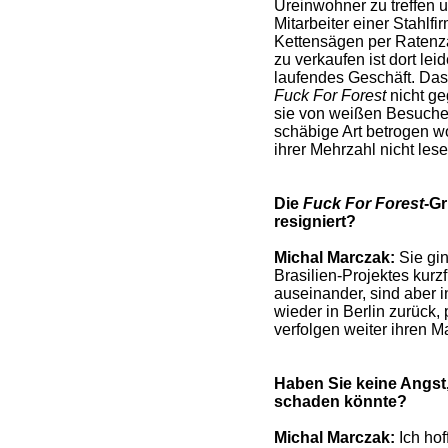
Ureinwohner zu treffen u
Mitarbeiter einer Stahlfi
Kettensägen per Ratenz
zu verkaufen ist dort lei
laufendes Geschäft. Dass
Fuck For Forest
nicht ge
sie von weißen Besucher
schäbige Art betrogen w
ihrer Mehrzahl nicht les
Die
Fuck For Forest
-Gr
resigniert?
Michal Marczak:
Sie gi
Brasilien-Projektes kurzf
auseinander, sind aber in
wieder in Berlin zurück,
verfolgen weiter ihren M
Haben Sie keine Angst,
schaden könnte?
Michal Marczak:
Ich hof