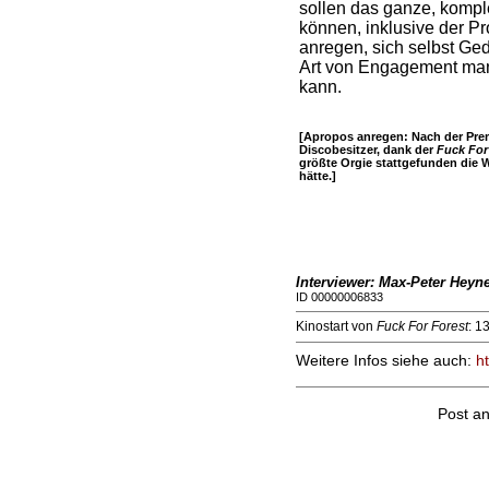
sollen das ganze, komple
können, inklusive der Pr
anregen, sich selbst Ge
Art von Engagement man
kann.
[Apropos anregen: Nach der Prem
Discobesitzer, dank der
Fuck For
größte Orgie stattgefunden die W
hätte.]
Interviewer: Max-Peter Heyne
ID 00000006833
Kinostart von
Fuck For Forest
: 1
Weitere Infos siehe auch:
h
Post a