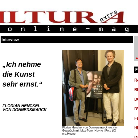
Interview
„Ich nehme
F
die Kunst
R
sehr ernst.“
B
D
FLORIAN HENCKEL
D
VON DONNERSMARCK
F
H
Florian Henckel von Donnersmarck (re.) im
Gespräch mit Max-Peter Heyne | Foto (C)
mp.Heyne
I