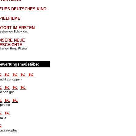
EUES DEUTSCHES KINO
PIELFILME
ATORT IM ERSTEN
sehen von Bobby King
NSERE NEUE
ESCHICHTE
ihe von Helga Fitzner
ewertungsmaßstäbe:
nicht zu toppen
schon gut
geht so
na ja
katastrophal