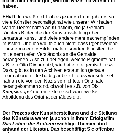
die es nicht mehr gibt, weil die Nazis sie vernichtet
haben.
FHvD:
Ich weiß nicht, ob es je einen Film gab, der so
viele Künstler beschäftigt hat wie unserer. Wir hatten
wahre Heerscharen an Künstlern, die ja Gerhard
Richters Bilder, die der Kunstausstellung über
„entartete Kunst“ und viele andere mehr nachempfinden
mussten. Und ich wollte auch nicht, dass irgendwelche
Theatermaler die Bilder malen, sondern Künstler, die
mit einem tiefen Verständnis an die Gemälde
herangehen. Also zu überlegen, welche Pigmente hat
z.B. ein Otto Dix benutzt, wie hat er die gemischt usw.
Dazu gibt es in den Archiven erstaunlich genaue
Informationen. Deshalb glaube ich, dass wir sehr, sehr
nah an die von den Nazis vernichteten Originale
herangekommen sind, obwohl es z.B. von Dix‘
Kriegskrüppel
nur eine kleine schwarz-weiße
Abbildung des Originalgemäldes gibt.
Der Prozess der Kunstherstellung und die Stellung
des Künstlers waren ja schon in Ihrem Erfolgsfilm
Das Leben der Anderen
wichtige Themen, dort
anhand der Literatur. Das beschäftigt Sie offenbar