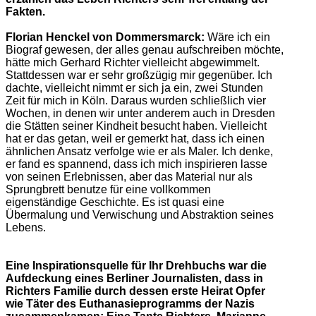
Fakten.
Florian Henckel von Dommersmarck:
Wäre ich ein
Biograf gewesen, der alles genau aufschreiben möchte,
hätte mich Gerhard Richter vielleicht abgewimmelt.
Stattdessen war er sehr großzügig mir gegenüber. Ich
dachte, vielleicht nimmt er sich ja ein, zwei Stunden
Zeit für mich in Köln. Daraus wurden schließlich vier
Wochen, in denen wir unter anderem auch in Dresden
die Stätten seiner Kindheit besucht haben. Vielleicht
hat er das getan, weil er gemerkt hat, dass ich einen
ähnlichen Ansatz verfolge wie er als Maler. Ich denke,
er fand es spannend, dass ich mich inspirieren lasse
von seinen Erlebnissen, aber das Material nur als
Sprungbrett benutze für eine vollkommen
eigenständige Geschichte. Es ist quasi eine
Übermalung und Verwischung und Abstraktion seines
Lebens.
Eine Inspirationsquelle für Ihr Drehbuchs war die
Aufdeckung eines Berliner Journalisten, dass in
Richters Familie durch dessen erste Heirat Opfer
wie Täter des Euthanasieprogramms der Nazis