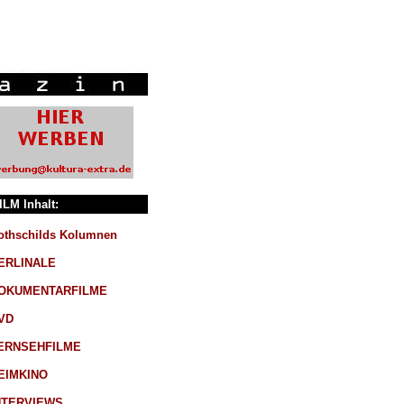
ILM Inhalt:
othschilds Kolumnen
ERLINALE
OKUMENTARFILME
VD
ERNSEHFILME
EIMKINO
NTERVIEWS