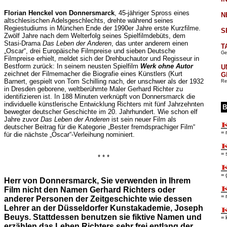
Florian Henckel von Donnersmarck
, 45-jähriger Spross eines
N
altschlesischen Adelsgeschlechts, drehte während seines
Regiestudiums in München Ende der 1990er Jahre erste Kurzfilme.
S
Zwölf Jahre nach dem Welterfolg seines Spielfilmdebüts, dem
Stasi-Drama
Das Leben der Anderen
, das unter anderem einen
T
„Oscar“, drei Europäische Filmpreise und sieben Deutsche
Ge
Filmpreise erhielt, meldet sich der Drehbuchautor und Regisseur in
Bestform zurück: In seinem neusten Spielfilm
Werk ohne Autor
U
zeichnet der Filmemacher die Biografie eines Künstlers (Kurt
G
Barnert, gespielt von Tom Schilling nach, der unschwer als der 1932
Re
in Dresden geborene, weltberühmte Maler Gerhard Richter zu
identifizieren ist. In 188 Minuten verknüpft von Donnersmarck die
individuelle künstlerische Entwicklung Richters mit fünf Jahrzehnten
B
bewegter deutscher Geschichte im 20. Jahrhundert. Wie schon elf
Jahre zuvor
Das Leben der Anderen
ist sein neuer Film als
deutscher Beitrag für die Kategorie „Bester fremdsprachiger Film“
= 
für die nächste „Oscar“-Verleihung nominiert.
= 
* * *
= 
Herr von Donnersmarck, Sie verwenden in Ihrem
Film nicht den Namen Gerhard Richters oder
= 
anderer Personen der Zeitgeschichte wie dessen
Lehrer an der Düsseldorfer Kunstakademie, Joseph
Beuys. Stattdessen benutzen sie fiktive Namen und
= 
erzählen das Leben Richters sehr frei entlang der