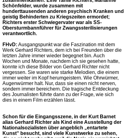
zusammenkamen: Eine Tante Richters, Marianne
Schönfelder, wurde zusammen mit
hunderttausenden anderen psychisch Kranken und
geistig Behinderten zu Kriegszeiten ermordet;
Richters erster Schwiegervater war als SS-
Obersturmbannführer für Zwangssterilisierungen
verantwortlich.
FHvD:
Ausgangspunkt war die Faszination mit dem
Werk Gerhard Richters, dem ich bei Freunden über die
letzten Jahre immer wieder begegnet bin. Auch
Wochen und Monate, nachdem ich sie gesehen hatte,
konnte ich diese Bilder von Gerhard Richter nicht
vergessen. Sie waren wie starke Melodien, die einem
immer weiter im Kopf herumgeistern. Wie Ohrwürmer,
Augenwürmer halt. Nur, dass sie einen nicht nerven,
sondern immer bereichern. Die tragische Entdeckung
des Journalisten führte dann zu der Frage, wie sich
dies in einem Film erzählen lässt.
Schon für die Eingangsszene, in der Kurt Barnet
alias Gerhard Richter als Kind eine Ausstellung der
Nationalsozialisten über angeblich „entartete
Kunst“ besucht, sind viele Kunstwerke zu sehen,