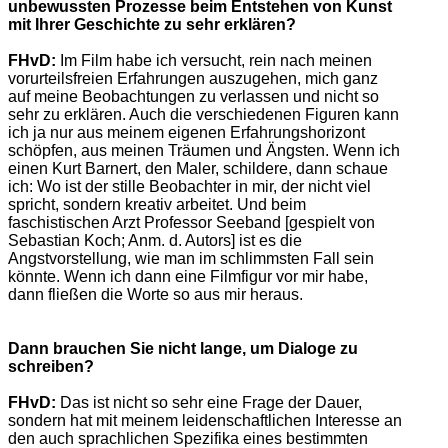
unbewussten Prozesse beim Entstehen von Kunst
mit Ihrer Geschichte zu sehr erklären?
FHvD:
Im Film habe ich versucht, rein nach meinen
vorurteilsfreien Erfahrungen auszugehen, mich ganz
auf meine Beobachtungen zu verlassen und nicht so
sehr zu erklären. Auch die verschiedenen Figuren kann
ich ja nur aus meinem eigenen Erfahrungshorizont
schöpfen, aus meinen Träumen und Ängsten. Wenn ich
einen Kurt Barnert, den Maler, schildere, dann schaue
ich: Wo ist der stille Beobachter in mir, der nicht viel
spricht, sondern kreativ arbeitet. Und beim
faschistischen Arzt Professor Seeband [gespielt von
Sebastian Koch; Anm. d. Autors] ist es die
Angstvorstellung, wie man im schlimmsten Fall sein
könnte. Wenn ich dann eine Filmfigur vor mir habe,
dann fließen die Worte so aus mir heraus.
Dann brauchen Sie nicht lange, um Dialoge zu
schreiben?
FHvD:
Das ist nicht so sehr eine Frage der Dauer,
sondern hat mit meinem leidenschaftlichen Interesse an
den auch sprachlichen Spezifika eines bestimmten