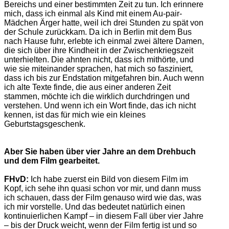
Bereichs und einer bestimmten Zeit zu tun. Ich erinnere
mich, dass ich einmal als Kind mit einem Au-pair-
Mädchen Ärger hatte, weil ich drei Stunden zu spät von
der Schule zurückkam. Da ich in Berlin mit dem Bus
nach Hause fuhr, erlebte ich einmal zwei ältere Damen,
die sich über ihre Kindheit in der Zwischenkriegszeit
unterhielten. Die ahnten nicht, dass ich mithörte, und
wie sie miteinander sprachen, hat mich so fasziniert,
dass ich bis zur Endstation mitgefahren bin. Auch wenn
ich alte Texte finde, die aus einer anderen Zeit
stammen, möchte ich die wirklich durchdringen und
verstehen. Und wenn ich ein Wort finde, das ich nicht
kennen, ist das für mich wie ein kleines
Geburtstagsgeschenk.
Aber Sie haben über vier Jahre an dem Drehbuch
und dem Film gearbeitet.
FHvD:
Ich habe zuerst ein Bild von diesem Film im
Kopf, ich sehe ihn quasi schon vor mir, und dann muss
ich schauen, dass der Film genauso wird wie das, was
ich mir vorstelle. Und das bedeutet natürlich einen
kontinuierlichen Kampf – in diesem Fall über vier Jahre
– bis der Druck weicht, wenn der Film fertig ist und so