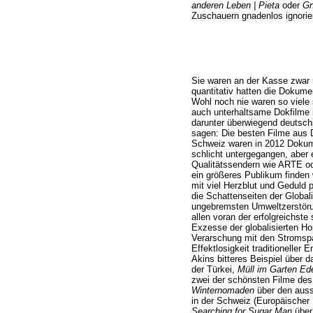
anderen Leben | Pieta
oder
Gn
Zuschauern gnadenlos ignorier
Sie waren an der Kasse zwar n
quantitativ hatten die Dokume
Wohl noch nie waren so viele 
auch unterhaltsame Dokfilme 
darunter überwiegend deutschs
sagen: Die besten Filme aus 
Schweiz waren in 2012 Dokume
schlicht untergegangen, aber e
Qualitätssendern wie ARTE o
ein größeres Publikum finden 
mit viel Herzblut und Geduld p
die Schattenseiten der Globali
ungebremsten Umweltzerstörung
allen voran der erfolgreichste 
Exzesse der globalisierten Ho
Verarschung mit den Stromsp
Effektlosigkeit traditioneller 
Akins bitteres Beispiel über
der Türkei,
Müll im Garten Ed
zwei der schönsten Filme des
Winternomaden
über den auss
in der Schweiz (Europäischer 
Searching for Sugar Man
über