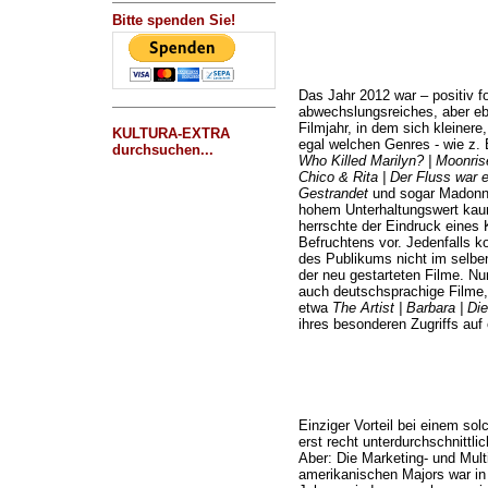
Bitte spenden Sie!
Das Jahr 2012 war – positiv f
abwechslungsreiches, aber ebe
Filmjahr, in dem sich kleiner
KULTURA-EXTRA
egal welchen Genres - wie z.
durchsuchen...
Who Killed Marilyn? | Moonris
Chico & Rita | Der Fluss war 
Gestrandet
und sogar Madon
hohem Unterhaltungswert kau
herrschte der Eindruck eines K
Befruchtens vor. Jedenfalls 
des Publikums nicht im selbe
der neu gestarteten Filme. Nu
auch deutschsprachige Filme,
etwa
The Artist | Barbara | D
ihres besonderen Zugriffs auf
Einziger Vorteil bei einem so
erst recht unterdurchschnittl
Aber: Die Marketing- und Mult
amerikanischen Majors war in 