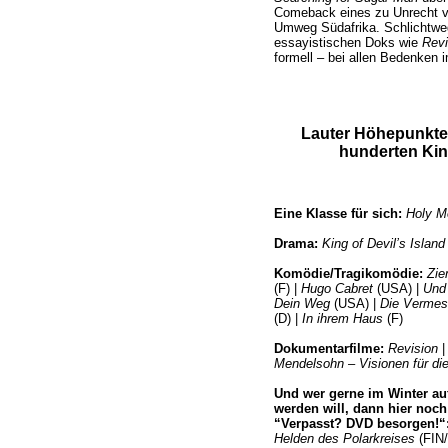
Comeback eines zu Unrecht v
Umweg Südafrika. Schlichtweg
essayistischen Doks wie
Revi
formell – bei allen Bedenken 
Lauter Höhepunkte 
hunderten Kino
Eine Klasse für sich:
Holy M
Drama:
King of Devil’s Island
Komödie/Tragikomödie:
Zie
(F) |
Hugo Cabret
(USA) |
Und
Dein Weg
(USA) |
Die Vermes
(D) |
In ihrem Haus
(F)
Dokumentarfilme:
Revision
Mendelsohn – Visionen für die
Und wer gerne im Winter au
werden will, dann hier noch
“Verpasst? DVD besorgen!“
Helden des Polarkreises
(FIN