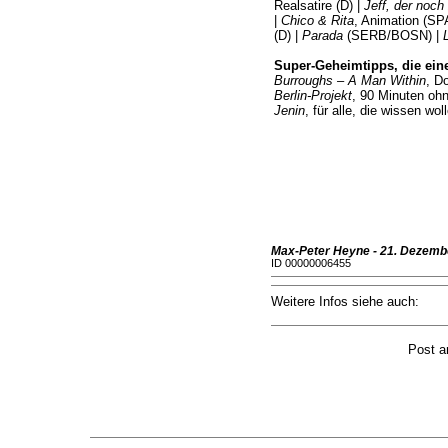
Realsatire (D) |
Jeff, der noch
|
Chico & Rita
, Animation (SP
(D) |
Parada
(SERB/BOSN) |
Super-Geheimtipps, die ein
Burroughs – A Man Within
, D
Berlin-Projekt
, 90 Minuten ohn
Jenin
, für alle, die wissen wol
Max-Peter Heyne - 21. Dezemb
ID 00000006455
Weitere Infos siehe auch:
Post 