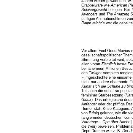
Jahren wieder gewachsen, wie
Grabbelware wie
American Pie
Schwergewicht
belegen. Bei
T
Avengers
und
The Amazing S
pfiffigen Animationsfilmen v
Ralph reicht‘s
war die geballte
Vor allem Feel-Good-Movies m
gesellschaftspolitischer Them
Stimmung verbreitet wird, set
allen voran
Ziemlich beste Fr
beinahe neun Millionen Besu
den
Twilight
-Vampiren rangiert
Filmgeschichte eine einsame 
nicht nur andere charmante 
Kunst sich die Schuhe zu bin
Teil auch die sonst so popul
femininer Starbesetzung (
Nata
Glück
). Das erfolgreiche deu
Anfänger
oder der pfiffige
Das
Humor-statt-Krise-Kategorie. A
von Erfolg gekrönt, wie die vi
rangierenden deutschen Komö
Vatertage – Opa über Nacht | D
die Welt
) beweisen. Problemat
Depri-Dramen wie z. B.
Der de