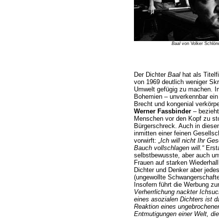
Baal
von Volker Schlönd
Der Dichter
Baal
hat als Titelf
von 1969 deutlich weniger Skr
Umwelt gefügig zu machen. Im
Bohemien – unverkennbar ein A
Brecht und kongenial verkörp
Werner Fassbinder
– bezieht
Menschen vor den Kopf zu sto
Bürgerschreck. Auch in diesem
inmitten einer feinen Gesellsc
vorwirft:
„Ich will nicht Ihr G
Bauch vollschlagen will.“
Ersta
selbstbewusste, aber auch u
Frauen auf starken Wiederhall,
Dichter und Denker aber jede
(ungewollte Schwangerschafte
Insofern führt die Werbung zum
Verherrlichung nackter Ichsuc
eines asozialen Dichters ist
Reaktion eines ungebrochene
Entmutigungen einer Welt, die 