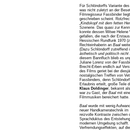
Für Schlöndorffs Variante des
was nicht zuletzt an der Bes
Filmregisseur Fassbinder lieg
geschrieben scheint. Rotzfrec
„Kindskopf mit dem fetten He
Szenerie. Das quasi zur Kenntl
konnte dessen Witwe Helene W
gefallen, die nach der Erstau
Hessischen Rundfunk 1970 (zu
Rechteinhaberin an
Baal
weite
(Dazu Schlöndorff zutreffend
ästhetisch und politisch nicht i
diesem Bannfluch blieb es ung
Juliane Lorenz von der Fassbi
Brecht-Erben endlich auf Vers
des Films geriet bei der die
nostalgischen Treffen von Ve
Fassbinders, denn Schlöndorff
Erlaubnis erteilt, große Tei
Klaus Doldinger
, bekannt a
war zu Gast, der
Baal
mit eine
Filmmusiken bereichert hatte.
Baal
wurde mit wenig Aufwand 
neuer Handkameratechnik im
reizvolle Kontraste zwischen
Sprachduktus des Entstehung
modernen Umgebung schafft.
Verfremdungseffekten, auf die