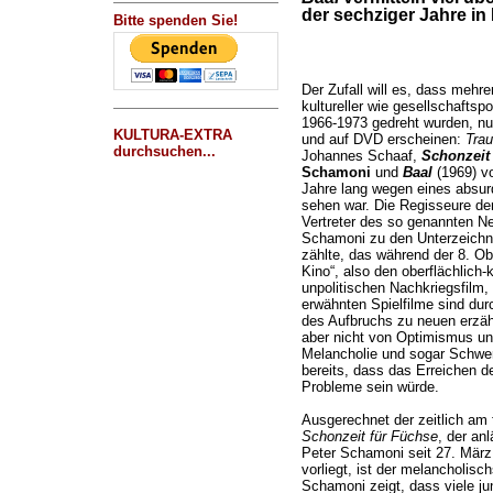
der sechziger Jahre in
Bitte spenden Sie!
Der Zufall will es, dass mehrer
kultureller wie gesellschafts
1966-1973 gedreht wurden, nu
KULTURA-EXTRA
und auf DVD erscheinen:
Tra
durchsuchen...
Johannes Schaaf,
Schonzeit
Schamoni
und
Baal
(1969) v
Jahre lang wegen eines absur
sehen war. Die Regisseure der
Vertreter des so genannten N
Schamoni zu den Unterzeichn
zählte, das während der 8. O
Kino“, also den oberflächlich
unpolitischen Nachkriegsfilm, f
erwähnten Spielfilme sind du
des Aufbruchs zu neuen erzäh
aber nicht von Optimismus u
Melancholie und sogar Schwer
bereits, dass das Erreichen de
Probleme sein würde.
Ausgerechnet der zeitlich am 
Schonzeit für Füchse
, der an
Peter Schamoni seit 27. März 
vorliegt, ist der melancholisc
Schamoni zeigt, dass viele ju