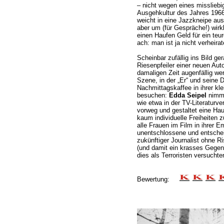
– nicht wegen eines missliebi
Ausgehkultur des Jahres 1966
weicht in eine Jazzkneipe aus
aber um (für Gespräche!) wirkli
einen Haufen Geld für ein teu
ach: man ist ja nicht verheira
Scheinbar zufällig ins Bild ge
Riesenpfeiler einer neuen Aut
damaligen Zeit augenfällig wer
Szene, in der „Er“ und seine 
Nachmittagskaffee in ihrer kl
besuchen:
Edda Seipel
nimmt 
wie etwa in der TV-Literaturve
vorweg und gestaltet eine Haus
kaum individuelle Freiheiten z
alle Frauen im Film in ihrer E
unentschlossene und entschei
zukünftiger Journalist ohne R
(und damit ein krasses Gegenb
dies als Terroristen versuchte
Bewertung: