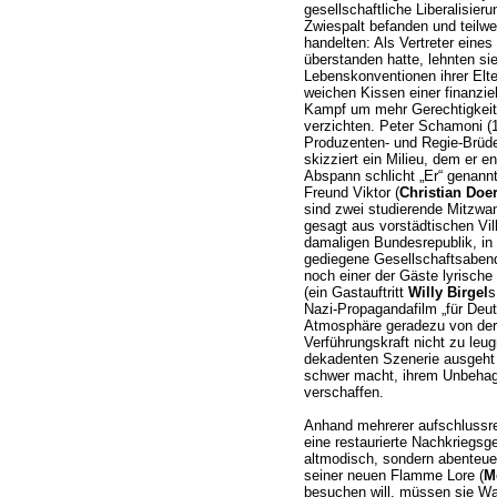
gesellschaftliche Liberalisier
Zwiespalt befanden und teilwe
handelten: Als Vertreter eine
überstanden hatte, lehnten si
Lebenskonventionen ihrer Elte
weichen Kissen einer finanziel
Kampf um mehr Gerechtigkeit i
verzichten. Peter Schamoni (1
Produzenten- und Regie-Brüde
skizziert ein Milieu, dem er e
Abspann schlicht „Er“ genannt
Freund Viktor (
Christian Doe
sind zwei studierende Mitzwa
gesagt aus vorstädtischen Vill
damaligen Bundesrepublik, in
gediegene Gesellschaftsaben
noch einer der Gäste lyrisch
(ein Gastauftritt
Willy Birgel
s
Nazi-Propagandafilm „für Deuts
Atmosphäre geradezu von der 
Verführungskraft nicht zu leug
dekadenten Szenerie ausgeht
schwer macht, ihrem Unbehag
verschaffen.
Anhand mehrerer aufschlussr
eine restaurierte Nachkriegsge
altmodisch, sondern abenteuer
seiner neuen Flamme Lore (
M
besuchen will, müssen sie Wa