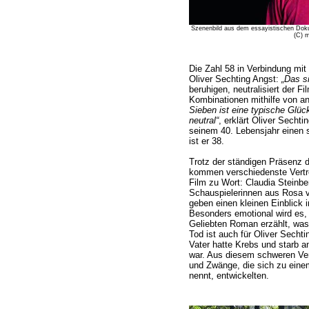
Szenenbild aus dem essayistischen Dok
(C) m
Die Zahl 58 in Verbindung mit
Oliver Sechting Angst:
„Das s
beruhigen, neutralisiert der 
Kombinationen mithilfe von 
Sieben ist eine typische Glück
neutral“
, erklärt Oliver Sechti
seinem 40. Lebensjahr einen s
ist er 38.
Trotz der ständigen Präsenz
kommen verschiedenste Vertr
Film zu Wort: Claudia Steinb
Schauspielerinnen aus Rosa 
geben einen kleinen Einblick 
Besonders emotional wird es
Geliebten Roman erzählt, was 
Tod ist auch für Oliver Secht
Vater hatte Krebs und starb an
war. Aus diesem schweren Ve
und Zwänge, die sich zu ein
nennt, entwickelten.