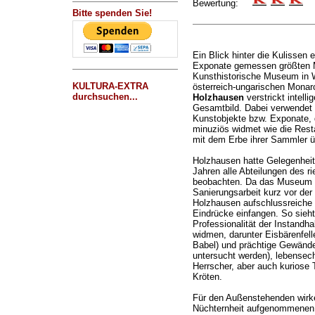
Bewertung:
Bitte spenden Sie!
Ein Blick hinter die Kulissen 
Exponate gemessen größten 
Kunsthistorische Museum in 
KULTURA-EXTRA
österreich-ungarischen Monar
durchsuchen...
Holzhausen
verstrickt intell
Gesamtbild. Dabei verwendet
Kunstobjekte bzw. Exponate,
minuziös widmet wie die Rest
mit dem Erbe ihrer Sammler ü
Holzhausen hatte Gelegenheit
Jahren alle Abteilungen des r
beobachten. Da das Museum d
Sanierungsarbeit kurz vor der
Holzhausen aufschlussreiche 
Eindrücke einfangen. So sieht
Professionalität der Instandha
widmen, darunter Eisbärenfel
Babel) und prächtige Gewänder
untersucht werden), lebensech
Herrscher, aber auch kuriose 
Kröten.
Für den Außenstehenden wirke
Nüchternheit aufgenommenen