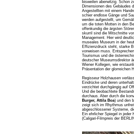
bisweilen aberwitzig. Schon 
Dimensionen des Gebäudes deut
Angestellten mit einem Handrol
schier endlose Gänge und Saal
werden aufgestellt, um Gemä
um die toten Motten in den Be
offenkundig die ärgsten Stör
skurril sind die Mitschnitte v
Management. Hier wird deutli
museales Museum in der heuti
Effizienzdruck steht, starke 
vorweisen muss. Entsprechend
Tourismus und die österreichis
deutscher Museumsdirektor äu
Wiener Kollegen, wie erstaunl
Präsentation der glorreichen
Regisseur Holzhausen verlässt
Eindrücke und deren unterha
verzichtet durchgängig auf O
Und die beobachtete Bestands
durchaus. Aber durch die kon
Burger, Attila Boa
) und den b
zeigt sich im Rhythmus unfreiw
abgeschlossener Systeme, die
Ein ehrlicher Spiegel in jeder
(Caligari-Filmpreis der BERL