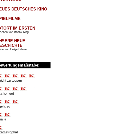
EUES DEUTSCHES KINO
PIELFILME
ATORT IM ERSTEN
sehen von Bobby King
NSERE NEUE
ESCHICHTE
ihe von Helga Fitzner
ewertungsmaßstäbe:
nicht zu toppen
schon gut
geht so
na ja
katastrophal