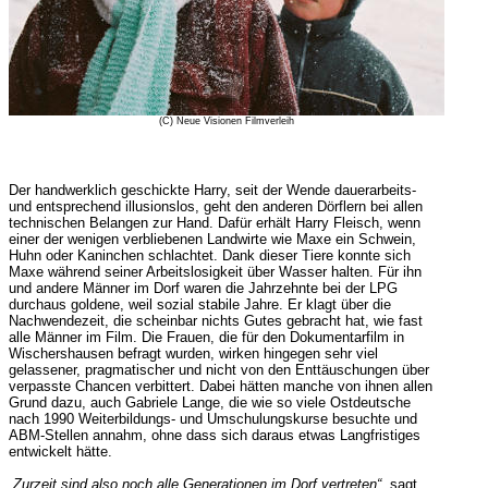
(C) Neue Visionen Filmverleih
Der handwerklich geschickte Harry, seit der Wende dauerarbeits-
und entsprechend illusionslos, geht den anderen Dörflern bei allen
technischen Belangen zur Hand. Dafür erhält Harry Fleisch, wenn
einer der wenigen verbliebenen Landwirte wie Maxe ein Schwein,
Huhn oder Kaninchen schlachtet. Dank dieser Tiere konnte sich
Maxe während seiner Arbeitslosigkeit über Wasser halten. Für ihn
und andere Männer im Dorf waren die Jahrzehnte bei der LPG
durchaus goldene, weil sozial stabile Jahre. Er klagt über die
Nachwendezeit, die scheinbar nichts Gutes gebracht hat, wie fast
alle Männer im Film. Die Frauen, die für den Dokumentarfilm in
Wischershausen befragt wurden, wirken hingegen sehr viel
gelassener, pragmatischer und nicht von den Enttäuschungen über
verpasste Chancen verbittert. Dabei hätten manche von ihnen allen
Grund dazu, auch Gabriele Lange, die wie so viele Ostdeutsche
nach 1990 Weiterbildungs- und Umschulungskurse besuchte und
ABM-Stellen annahm, ohne dass sich daraus etwas Langfristiges
entwickelt hätte.
„Zurzeit sind also noch alle Generationen im Dorf vertreten“
, sagt