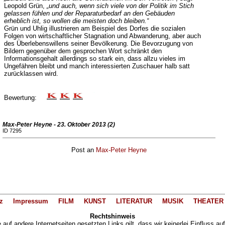
Leopold Grün,
„und auch, wenn sich viele von der Politik im Stich
gelassen fühlen und der Reparaturbedarf an den Gebäuden
erheblich ist, so wollen die meisten doch bleiben.“
Grün und Uhlig illustrieren am Beispiel des Dorfes die sozialen
Folgen von wirtschaftlicher Stagnation und Abwanderung, aber auch
des Überlebenswillens seiner Bevölkerung. Die Bevorzugung von
Bildern gegenüber dem gesprochen Wort schränkt den
Informationsgehalt allerdings so stark ein, dass allzu vieles im
Ungefähren bleibt und manch interessierten Zuschauer halb satt
zurücklassen wird.
Bewertung:
Max-Peter Heyne - 23. Oktober 2013 (2)
ID 7295
Post an
Max-Peter Heyne
z
Impressum
FILM
KUNST
LITERATUR
MUSIK
THEATER
Rechtshinweis
auf andere Internetseiten gesetzten Links gilt, dass wir keinerlei Einfluss au