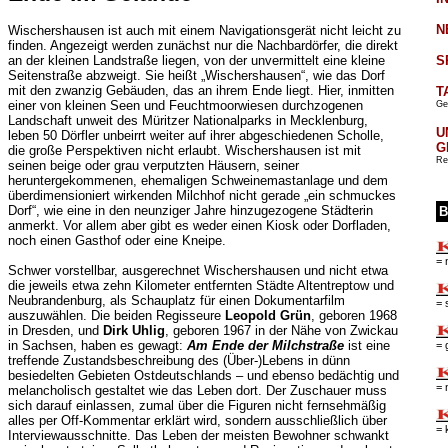
N
Wischershausen ist auch mit einem Navigationsgerät nicht leicht zu
finden. Angezeigt werden zunächst nur die Nachbardörfer, die direkt
an der kleinen Landstraße liegen, von der unvermittelt eine kleine
S
Seitenstraße abzweigt. Sie heißt „Wischershausen“, wie das Dorf
mit den zwanzig Gebäuden, das an ihrem Ende liegt. Hier, inmitten
T
einer von kleinen Seen und Feuchtmoorwiesen durchzogenen
Ge
Landschaft unweit des Müritzer Nationalparks in Mecklenburg,
U
leben 50 Dörfler unbeirrt weiter auf ihrer abgeschiedenen Scholle,
G
die große Perspektiven nicht erlaubt. Wischershausen ist mit
Re
seinen beige oder grau verputzten Häusern, seiner
heruntergekommenen, ehemaligen Schweinemastanlage und dem
überdimensioniert wirkenden Milchhof nicht gerade „ein schmuckes
Dorf“, wie eine in den neunziger Jahre hinzugezogene Städterin
B
anmerkt. Vor allem aber gibt es weder einen Kiosk oder Dorfladen,
noch einen Gasthof oder eine Kneipe.
= 
Schwer vorstellbar, ausgerechnet Wischershausen und nicht etwa
die jeweils etwa zehn Kilometer entfernten Städte Altentreptow und
Neubrandenburg, als Schauplatz für einen Dokumentarfilm
= 
auszuwählen. Die beiden Regisseure
Leopold Grün
, geboren 1968
in Dresden, und
Dirk Uhlig
, geboren 1967 in der Nähe von Zwickau
in Sachsen, haben es gewagt:
Am Ende der Milchstraße
ist eine
= 
treffende Zustandsbeschreibung des (Über-)Lebens in dünn
besiedelten Gebieten Ostdeutschlands – und ebenso bedächtig und
= 
melancholisch gestaltet wie das Leben dort. Der Zuschauer muss
sich darauf einlassen, zumal über die Figuren nicht fernsehmäßig
alles per Off-Kommentar erklärt wird, sondern ausschließlich über
= 
Interviewausschnitte. Das Leben der meisten Bewohner schwankt