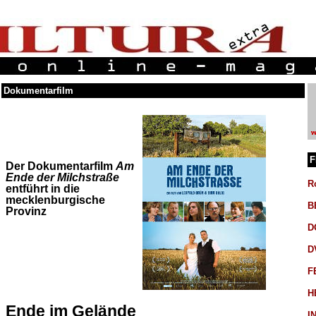
Dokumentarfilm
F
Der Dokumentarfilm
Am
Ende der Milchstraße
R
entführt in die
mecklenburgische
B
Provinz
D
D
F
H
Ende im Gelände
I