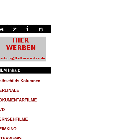
ILM Inhalt:
othschilds Kolumnen
ERLINALE
OKUMENTARFILME
VD
ERNSEHFILME
EIMKINO
NTERVIEWS