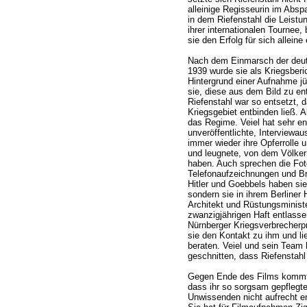
alleinige Regisseurin im Abspa
in dem Riefenstahl die Leistun
ihrer internationalen Tournee, 
sie den Erfolg für sich alleine 
Nach dem Einmarsch der deu
1939 wurde sie als Kriegsberic
Hintergrund einer Aufnahme jü
sie, diese aus dem Bild zu en
Riefenstahl war so entsetzt, d
Kriegsgebiet entbinden ließ. A
das Regime. Veiel hat sehr ent
unveröffentlichte, Interviewa
immer wieder ihre Opferrolle 
und leugnete, von dem Völke
haben. Auch sprechen die Fot
Telefonaufzeichnungen und Br
Hitler und Goebbels haben sie 
sondern sie in ihrem Berliner
Architekt und Rüstungsministe
zwanzigjährigen Haft entlass
Nürnberger Kriegsverbrecherpr
sie den Kontakt zu ihm und li
beraten. Veiel und sein Team 
geschnitten, dass Riefenstahl 
Gegen Ende des Films kommt
dass ihr so sorgsam gepflegte
Unwissenden nicht aufrecht er