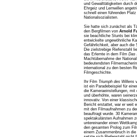
und Gewalttätigkeiten durch 
Ehrgeiz und Lernwillen angetri
schnell einen führenden Platz
Nationalsozialisten.
Sie hatte sich zunächst als Tä
den Bergfilmen von
Arnold F
sie beachtliche Stunts bei kli
entwickelte ungewöhnliche Ka
Gefährlichkeit, aber auch die 
Die zielstrebige Riefenstahl l
das Erlernte in dem Film
Das 
Machtübernahme der Nationals
bedeutendsten Filmemacherin 
international zu den besten 
Filmgeschichte.
Ihr Film
Triumph des Willens
v
ist ein Paradebeispiel für ein
die Kameraeinstellungen, mit
und überhöhte, waren seinerze
innovativ. Von einer klassisc
Bericht erstattet, war er weit 
mit den Filmaufnahmen zu den
beauftragt wurde. 30 Kameramä
spektakulärsten Aufnahmen z
untereinander einen Wettkamp
den gesamten Prolog zum Film
einem Zusammenbruch in die 
setzte sich Riefenstahl nicht f