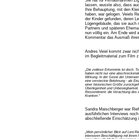
Sie hat für Filmaufnahmen Z
lassen, wusste also, dass auc
Ihre Behauptung, mit den Kle
haben, war gelogen. Veiels R
der Kinder gefunden, deren L
Lügengebäude, das sie auch mi
Partners und späteren Ehem
nun völlig ein. Am Ende wird 
Kommentar das Ausmaß ihres (
Andres Veiel kommt zwar nich
im Begleitmaterial zum Film 
„Die zeitlose Erkenntnis ist doch: To
haben nicht nur eine abschreckend
Wirkung. In der Geste der Unterwerf
eine versteckte Belohnung - als Ein
einer historischen Größe zurückgefü
Überlegenheit und Unbesiegbarkeit. 
Ressentiment: die Verachtung des 
Kranken.“
Sandra Maischberger war Rie
ausführlichen Interviews noch
abschließende Einschätzung 
„Mein persönlicher Blick auf Leni Ri
intensiven Beschäftigung mit ihrem