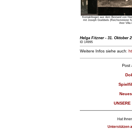
Kontaktbogen aus dem Bestand von Heinri
mit Joseph Goebbels (Reichsminister für
ihrer Villa
Helga Fitzner - 31. Oktober 
ID 14995
Weitere Infos siehe auch:
ht
Post
Dok
Spielfi
Neues
UNSERE 
Hat Ihnen
Unterstützen