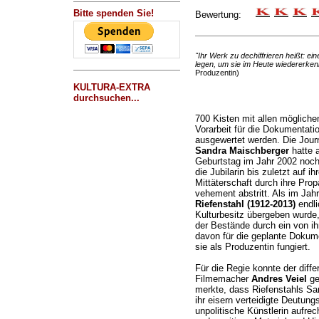
Bitte spenden Sie!
Bewertung:
"Ihr Werk zu dechiffrieren heißt: e
legen, um sie im Heute wiedererke
Produzentin)
KULTURA-EXTRA
durchsuchen...
700 Kisten mit allen mögliche
Vorarbeit für die Dokumentati
ausgewertet werden. Die Jour
Sandra Maischberger
hatte a
Geburtstag im Jahr 2002 noch e
die Jubilarin bis zuletzt auf i
Mittäterschaft durch ihre Prop
vehement abstritt. Als im Ja
Riefenstahl (1912-2013)
endli
Kulturbesitz übergeben wurde
der Bestände durch ein von ih
davon für die geplante Dokume
sie als Produzentin fungiert.
Für die Regie konnte der diffe
Filmemacher
Andres Veiel
ge
merkte, dass Riefenstahls Sa
ihr eisern verteidigte Deutung
unpolitische Künstlerin aufre