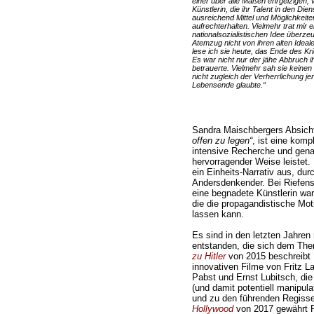
einer über alle Maßen ehrgeizigen, v
Künstlerin, die ihr Talent in den Dien
ausreichend Mittel und Möglichkeite
aufrechterhalten. Vielmehr trat mir 
nationalsozialistischen Idee überzeug
Atemzug nicht von ihren alten Ideal
lese ich sie heute, das Ende des Kr
Es war nicht nur der jähe Abbruch i
betrauerte. Vielmehr sah sie keinen
nicht zugleich der Verherrlichung jen
Lebensende glaubte.“
Sandra Maischbergers Absich
offen zu legen“
, ist eine komp
intensive Recherche und gena
hervorragender Weise leistet.
ein Einheits-Narrativ aus, dur
Andersdenkender. Bei Riefens
eine begnadete Künstlerin war,
die die propagandistische Moti
lassen kann.
Es sind in den letzten Jahre
entstanden, die sich dem Th
zu Hitler
von 2015 beschreibt 
innovativen Filme von Fritz L
Pabst und Ernst Lubitsch, die
(und damit potentiell manipul
und zu den führenden Regisseu
Hollywood
von 2017 gewährt R