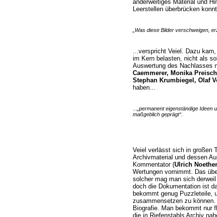
anderweitiges Material und H
Leerstellen überbrücken konnt
„Was diese Bilder verschweigen, erz
...verspricht Veiel. Dazu kam,
im Kern belasten, nicht als so
Auswertung des Nachlasses 
Caemmerer, Monika Preisch
Stephan Krumbiegel, Olaf V
haben...
...
„permanent eigenständige Ideen u
maßgeblich geprägt“
.
Veiel verlässt sich in großen 
Archivmaterial und dessen Au
Kommentator (
Ulrich Noethe
Wertungen vornimmt. Das über
solcher mag man sich derweil
doch die Dokumentation ist d
bekommt genug Puzzleteile, u
zusammensetzen zu können
Biografie. Man bekommt nur flü
die in Riefenstahls Archiv n