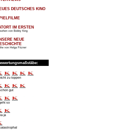
EUES DEUTSCHES KINO
PIELFILME
ATORT IM ERSTEN
sehen von Bobby King
NSERE NEUE
ESCHICHTE
ihe von Helga Fitzner
ewertungsmaßstäbe:
nicht zu toppen
schon gut
geht so
na ja
katastrophal