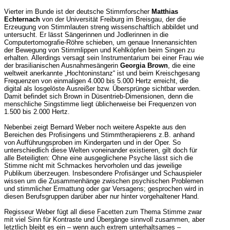
Vierter im Bunde ist der deutsche Stimmforscher
Matthias
Echternach
von der Universität Freiburg im Breisgau, der die
Erzeugung von Stimmlauten streng wissenschaftlich abbildet und
untersucht. Er lässt Sängerinnen und Jodlerinnen in die
Computertomografie-Röhre schieben, um genaue Innenansichten
der Bewegung von Stimmlippen und Kehlköpfen beim Singen zu
erhalten. Allerdings versagt sein Instrumentarium bei einer Frau wie
der brasilianischen Ausnahmesängerin
Georgia Brown
, die eine
weltweit anerkannte „Hochtoninstanz“ ist und beim Kreischgesang
Frequenzen von einmaligen 4.000 bis 5.000 Hertz erreicht, die
digital als losgelöste Ausreißer bzw. Übersprünge sichtbar werden.
Damit befindet sich Brown in Düsentrieb-Dimensionen, denn die
menschliche Singstimme liegt üblicherweise bei Frequenzen von
1.500 bis 2.000 Hertz.
Nebenbei zeigt Bernard Weber noch weitere Aspekte aus den
Bereichen des Profisingens und Stimmtherapierens z.B. anhand
von Aufführungsproben im Kindergarten und in der Oper. So
unterschiedlich diese Welten voneinander existieren, gilt doch für
alle Beteiligten: Ohne eine ausgeglichene Psyche lässt sich die
Stimme nicht mit Schmackes hervorholen und das jeweilige
Publikum überzeugen. Insbesondere Profisänger und Schauspieler
wissen um die Zusammenhänge zwischen psychischen Problemen
und stimmlicher Ermattung oder gar Versagens; gesprochen wird in
diesen Berufsgruppen darüber aber nur hinter vorgehaltener Hand.
Regisseur Weber fügt all diese Facetten zum Thema Stimme zwar
mit viel Sinn für Kontraste und Übergänge sinnvoll zusammen, aber
letztlich bleibt es ein – wenn auch extrem unterhaltsames –