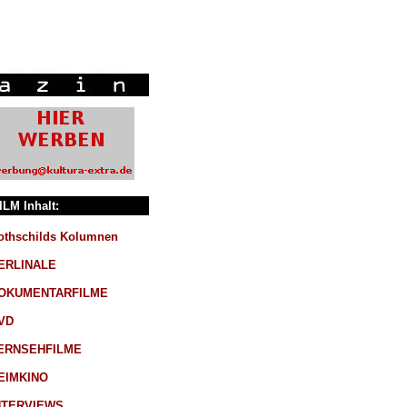
ILM Inhalt:
othschilds Kolumnen
ERLINALE
OKUMENTARFILME
VD
ERNSEHFILME
EIMKINO
NTERVIEWS