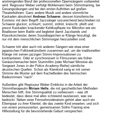
anstrengenden Beruf der professionellen Opernsängerin vorbereitet
wird. Regisseur Weber verfolgt Mühlemann beim Stimmtraining, bei
Gesangsübungen und bei den ersten Auftritten auf großen
Theaterbühnen. Ganz andere Musik und andere stimmliche
Kaskaden absolviert
Andreas Schaerer
, dessen künstlerische
Existenz mit dem Begriff Jazzsänger unzureichend beschrieben ist.
Schaerer gluckst, schnurrt, summt, stöhnt, kreischt, pfeift und
presst Kaskaden knackender Kehlkopflaute ins Mikrofon wie ein
Beatboxer beim Battle und begleitet damit Jazzbands und
Klassikorchester, deren Soundteppichen er Klänge hinzufügt, die
nur mit dem menschlichen Stimmorgan herzustellen sind.
Schaerer tritt aber auch mit anderen Sängern wie etwa einer
japanischen Folklorekünstlerin zusammen auf, um die traditionellen
Klänge mit seinen jazzigen Stimm-Improvisationen zu
kontrastieren. Oder er synchronisiert in Filmszenen wie früher
Geräuschemacher beim Stummfilm (oder Michael Winslow als
Sergeant Jones in der
Police Academy
-Reihe) sämtliche
akustischen Quellen. Schon als Kleinkind sang er mit seiner
Stimme die Muster auf dem Kachelboden des heimischen
Badezimmers "nach".
Außerdem gibt Regisseur Weber Einblicke in die Arbeit der
Stimmtherapeutin
Miriam Helle
, die mit ganzheitlichen Methoden
Menschen hilft, ihre Stimmqualität zu verbessern – was oft
bedeutet, dass diese mal alles schreiend rauslassen, was sie
bedrückt. Neben einer Fernsehmoderatorin gehört aber auch ein
Elternpaar zu ihrer Klientel, die das zweite Kind erwarten, und sich
von einem pronunzierten, gemeinsamen Stöhn-Training eine
Hilfestellung für die bevorstehende Geburt versprechen.