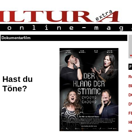
Dokumentarfilm
F
Hast du
R
B
Töne?
D
D
F
H
I