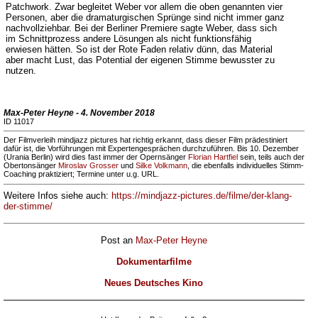
Patchwork. Zwar begleitet Weber vor allem die oben genannten vier
Personen, aber die dramaturgischen Sprünge sind nicht immer ganz
nachvollziehbar. Bei der Berliner Premiere sagte Weber, dass sich
im Schnittprozess andere Lösungen als nicht funktionsfähig
erwiesen hätten. So ist der Rote Faden relativ dünn, das Material
aber macht Lust, das Potential der eigenen Stimme bewusster zu
nutzen.
Max-Peter Heyne - 4. November 2018
ID 11017
Der Filmverleih mindjazz pictures hat richtig erkannt, dass dieser Film prädestiniert
dafür ist, die Vorführungen mit Expertengesprächen durchzuführen. Bis 10. Dezember
(Urania Berlin) wird dies fast immer der Opernsänger
Florian Hartfiel
sein, teils auch der
Obertonsänger
Miroslav Grosser
und
Silke Volkmann
, die ebenfalls individuelles Stimm-
Coaching praktiziert; Termine unter u.g. URL.
Weitere Infos siehe auch:
https://mindjazz-pictures.de/filme/der-klang-
der-stimme/
Post an
Max-Peter Heyne
Dokumentarfilme
Neues Deutsches Kino