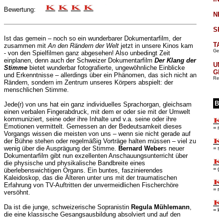
Bewertung:
N
S
Ist das gemein – noch so ein wunderbarer Dokumentarfilm, der
T
zusammen mit
An den Rändern der Welt
jetzt in unsere Kinos kam
Ge
- von den Spielfilmen ganz abgesehen! Also unbedingt Zeit
einplanen, denn auch der Schweizer Dokumentarfilm
Der Klang der
U
Stimme
bietet wunderbar fotografierte, ungewöhnliche Einblicke
G
und Erkenntnisse – allerdings über ein Phänomen, das sich nicht an
Re
Rändern, sondern im Zentrum unseres Körpers abspielt: der
menschlichen Stimme.
B
Jede(r) von uns hat ein ganz individuelles Sprachorgan, gleichsam
einen verbalen Fingerabdruck, mit dem er oder sie mit der Umwelt
kommuniziert, seine oder ihre Inhalte und v.a. seine oder ihre
Emotionen vermittelt. Gemessen an der Bedeutsamkeit dieses
= 
Vorgangs wissen die meisten von uns – wenn sie nicht gerade auf
der Bühne stehen oder regelmäßig Vorträge halten müssen – viel zu
wenig über die Ausprägung der Stimme.
Bernard Weber
s neuer
= 
Dokumentarfilm gibt nun exzellenten Anschauungsunterricht über
die physische und physikalische Bandbreite eines
= 
überlebenswichtigen Organs. Ein buntes, faszinierendes
Kaleidoskop, das die Älteren unter uns mit der traumatischen
Erfahrung von TV-Auftritten der unvermeidlichen Fischerchöre
= 
versöhnt.
Da ist die junge, schweizerische Sopranistin
Regula Mühlemann
,
= 
die eine klassische Gesangsausbildung absolviert und auf den