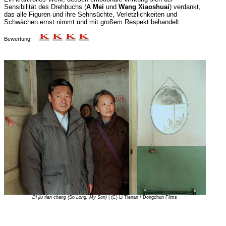
Sensibilität des Drehbuchs (
A Mei
und
Wang Xiaoshuai
) verdankt,
das alle Figuren und ihre Sehnsüchte, Verletzlichkeiten und
Schwächen ernst nimmt und mit großem Respekt behandelt.
Bewertung:
Di jiu tian chang (So Long, My Son)
| (C) Li Tienan / Dongchun Films