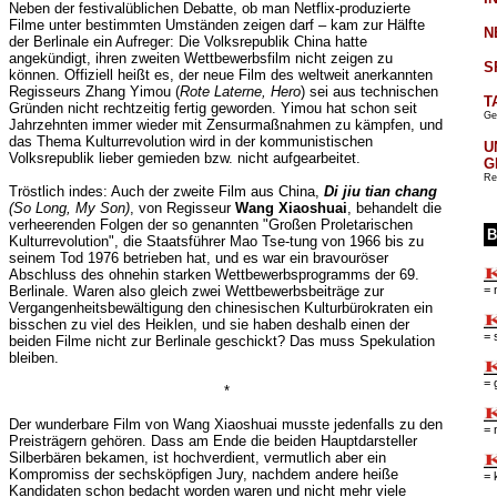
Neben der festivalüblichen Debatte, ob man Netflix-produzierte
Filme unter bestimmten Umständen zeigen darf – kam zur Hälfte
N
der Berlinale ein Aufreger: Die Volksrepublik China hatte
angekündigt, ihren zweiten Wettbewerbsfilm nicht zeigen zu
S
können. Offiziell heißt es, der neue Film des weltweit anerkannten
Regisseurs Zhang Yimou (
Rote Laterne, Hero
) sei aus technischen
T
Gründen nicht rechtzeitig fertig geworden. Yimou hat schon seit
Ge
Jahrzehnten immer wieder mit Zensurmaßnahmen zu kämpfen, und
das Thema Kulturrevolution wird in der kommunistischen
U
Volksrepublik lieber gemieden bzw. nicht aufgearbeitet.
G
Re
Tröstlich indes: Auch der zweite Film aus China,
Di jiu tian chang
(So Long, My Son)
, von Regisseur
Wang Xiaoshuai
, behandelt die
verheerenden Folgen der so genannten "Großen Proletarischen
B
Kulturrevolution", die Staatsführer Mao Tse-tung von 1966 bis zu
seinem Tod 1976 betrieben hat, und es war ein bravouröser
Abschluss des ohnehin starken Wettbewerbsprogramms der 69.
Berlinale. Waren also gleich zwei Wettbewerbsbeiträge zur
= 
Vergangenheitsbewältigung den chinesischen Kulturbürokraten ein
bisschen zu viel des Heiklen, und sie haben deshalb einen der
= 
beiden Filme nicht zur Berlinale geschickt? Das muss Spekulation
bleiben.
= 
*
Der wunderbare Film von Wang Xiaoshuai musste jedenfalls zu den
= 
Preisträgern gehören. Dass am Ende die beiden Hauptdarsteller
Silberbären bekamen, ist hochverdient, vermutlich aber ein
Kompromiss der sechsköpfigen Jury, nachdem andere heiße
= 
Kandidaten schon bedacht worden waren und nicht mehr viele