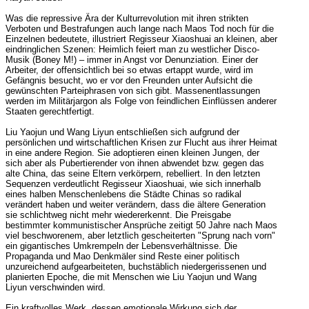
Was die repressive Ära der Kulturrevolution mit ihren strikten
Verboten und Bestrafungen auch lange nach Maos Tod noch für die
Einzelnen bedeutete, illustriert Regisseur Xiaoshuai an kleinen, aber
eindringlichen Szenen: Heimlich feiert man zu westlicher Disco-
Musik (Boney M!) – immer in Angst vor Denunziation. Einer der
Arbeiter, der offensichtlich bei so etwas ertappt wurde, wird im
Gefängnis besucht, wo er vor den Freunden unter Aufsicht die
gewünschten Parteiphrasen von sich gibt. Massenentlassungen
werden im Militärjargon als Folge von feindlichen Einflüssen anderer
Staaten gerechtfertigt.
Liu Yaojun und Wang Liyun entschließen sich aufgrund der
persönlichen und wirtschaftlichen Krisen zur Flucht aus ihrer Heimat
in eine andere Region. Sie adoptieren einen kleinen Jungen, der
sich aber als Pubertierender von ihnen abwendet bzw. gegen das
alte China, das seine Eltern verkörpern, rebelliert. In den letzten
Sequenzen verdeutlicht Regisseur Xiaoshuai, wie sich innerhalb
eines halben Menschenlebens die Städte Chinas so radikal
verändert haben und weiter verändern, dass die ältere Generation
sie schlichtweg nicht mehr wiedererkennt. Die Preisgabe
bestimmter kommunistischer Ansprüche zeitigt 50 Jahre nach Maos
viel beschworenem, aber letztlich gescheiterten "Sprung nach vorn"
ein gigantisches Umkrempeln der Lebensverhältnisse. Die
Propaganda und Mao Denkmäler sind Reste einer politisch
unzureichend aufgearbeiteten, buchstäblich niedergerissenen und
planierten Epoche, die mit Menschen wie Liu Yaojun und Wang
Liyun verschwinden wird.
Ein kraftvolles Werk, dessen emotionale Wirkung sich der