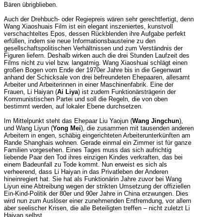
Bären übrigblieben.
Auch der Drehbuch- oder Regiepreis wären sehr gerechtfertigt, denn
Wang Xiaoshuais Film ist ein elegant inszeniertes, kunstvoll
verschachteltes Epos, dessen Rückblenden ihre Aufgabe perfekt
erfüllen, indem sie neue Informationsbausteine zu den
gesellschaftspolitischen Verhältnissen und zum Verständnis der
Figuren liefern. Deshalb wirken auch die drei Stunden Laufzeit des
Films nicht zu viel bzw. langatmig. Wang Xiaoshuai schlägt einen
großen Bogen vom Ende der 1970er Jahre bis in die Gegenwart
anhand der Schicksale von drei befreundeten Ehepaaren, allesamt
Arbeiter und Arbeiterinnen in einer Maschinenfabrik. Eine der
Frauen, Li Haiyan (
Ai Liya
) ist zudem Funktionärsträgerin der
Kommunistischen Partei und soll die Regeln, die von oben
bestimmt werden, auf lokaler Ebene durchsetzen.
Im Mittelpunkt steht das Ehepaar Liu Yaojun (
Wang Jingchun
),
und Wang Liyun (
Yong Mei
), die zusammen mit tausenden anderen
Arbeitern in engen, schäbig eingerichteten Arbeiterunterkünften am
Rande Shanghais wohnen. Gerade einmal ein Zimmer ist für ganze
Familien vorgesehen. Eines Tages muss das sich aufrichtig
liebende Paar den Tod ihres einzigen Kindes verkraften, das bei
einem Badeunfall zu Tode kommt. Nun erweist es sich als
verheerend, dass Li Haiyan in das Privatleben der Anderen
hineinregiert hat. Sie hat als Funktionärin Jahre zuvor bei Wang
Liyun eine Abtreibung wegen der strikten Umsetzung der offiziellen
Ein-Kind-Politik der 80er und 90er Jahre in China erzwungen. Dies
wird nun zum Auslöser einer zunehmenden Entfremdung, vor allem
aber seelischer Krisen, die alle Beteiligten treffen – nicht zuletzt Li
Haiyan selbst.