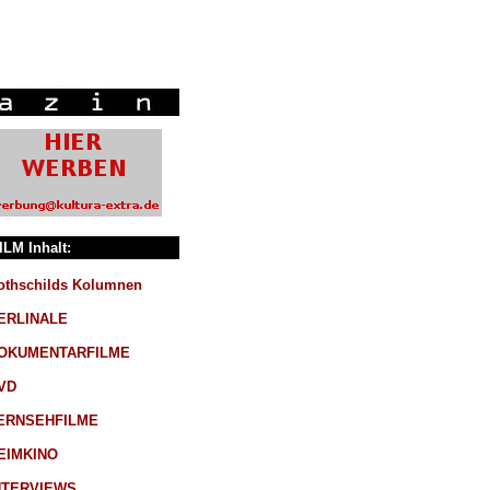
ILM Inhalt:
othschilds Kolumnen
ERLINALE
OKUMENTARFILME
VD
ERNSEHFILME
EIMKINO
NTERVIEWS