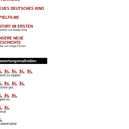
EUES DEUTSCHES KINO
PIELFILME
ATORT IM ERSTEN
sehen von Bobby King
NSERE NEUE
ESCHICHTE
ihe von Helga Fitzner
ewertungsmaßstäbe:
nicht zu toppen
schon gut
geht so
na ja
katastrophal