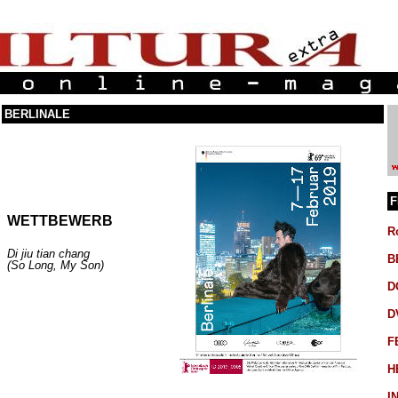
BERLINALE
F
WETTBEWERB
R
Di jiu tian chang
B
(So Long, My Son)
D
D
F
H
I