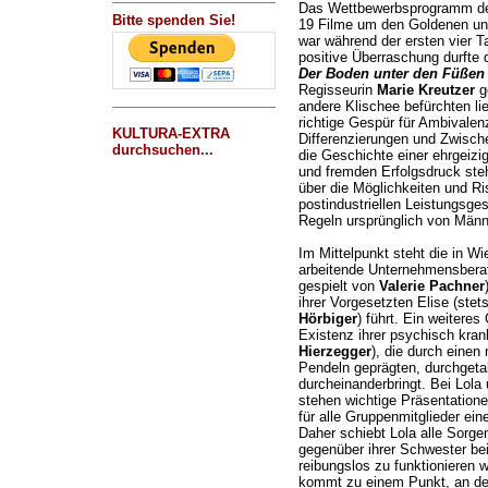
Das Wettbewerbsprogramm der 
Bitte spenden Sie!
19 Filme um den Goldenen und
war während der ersten vier 
positive Überraschung durfte 
Der Boden unter den Füßen
Regisseurin
Marie Kreutzer
ge
andere Klischee befürchten li
richtige Gespür für Ambivale
KULTURA-EXTRA
Differenzierungen und Zwisch
durchsuchen...
die Geschichte einer ehrgeizig
und fremden Erfolgsdruck steh
über die Möglichkeiten und Ri
postindustriellen Leistungsges
Regeln ursprünglich von Männ
Im Mittelpunkt steht die in W
arbeitende Unternehmensberat
gespielt von
Valerie Pachner
ihrer Vorgesetzten Elise (stet
Hörbiger
) führt. Ein weiteres
Existenz ihrer psychisch kra
Hierzegger
), die durch einen
Pendeln geprägten, durchgetak
durcheinanderbringt. Bei Lola
stehen wichtige Präsentation
für alle Gruppenmitglieder ei
Daher schiebt Lola alle Sorge
gegenüber ihrer Schwester bei
reibungslos zu funktionieren 
kommt zu einem Punkt, an de