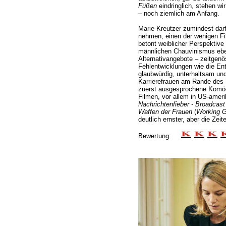
Füßen
eindringlich, stehen wi
– noch ziemlich am Anfang.
Marie Kreutzer zumindest darf
nehmen, einen der wenigen Fi
betont weiblicher Perspektive
männlichen Chauvinismus ebens
Alternativangebote – zeitgenö
Fehlentwicklungen wie die En
glaubwürdig, unterhaltsam un
Karrierefrauen am Rande de
zuerst ausgesprochene Komöd
Filmen, vor allem in US-amer
Nachrichtenfieber - Broadcas
Waffen der Frauen
(
Working Gi
deutlich ernster, aber die Zeit
Bewertung: