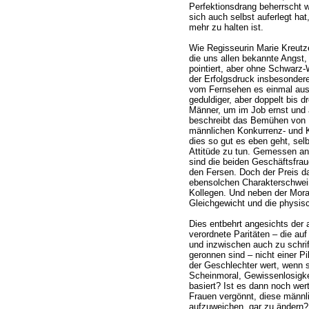
Perfektionsdrang beherrscht wi
sich auch selbst auferlegt ha
mehr zu halten ist.
Wie Regisseurin Marie Kreutzer 
die uns allen bekannte Angst
pointiert, aber ohne Schwarz
der Erfolgsdruck insbesondere
vom Fernsehen es einmal aus
geduldiger, aber doppelt bis d
Männer, um im Job ernst und 
beschreibt das Bemühen von F
männlichen Konkurrenz- und K
dies so gut es eben geht, sel
Attitüde zu tun. Gemessen an
sind die beiden Geschäftsfrau
den Fersen. Doch der Preis da
ebensolchen Charakterschwei
Kollegen. Und neben der Mora
Gleichgewicht und die physi
Dies entbehrt angesichts der
verordnete Paritäten – die auf
und inzwischen auch zu schrift
geronnen sind – nicht einer Pi
der Geschlechter wert, wenn s
Scheinmoral, Gewissenlosigke
basiert? Ist es dann noch wert
Frauen vergönnt, diese männli
aufzuweichen, gar zu ändern