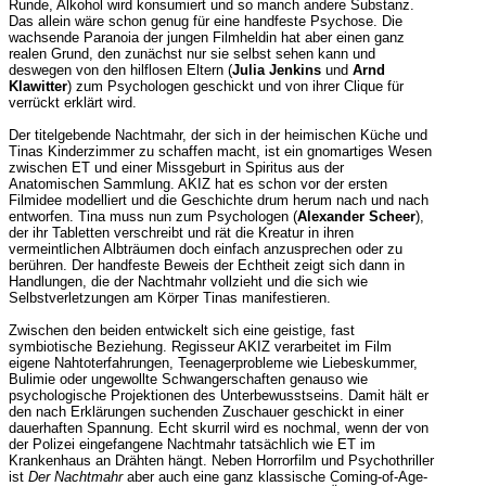
Runde, Alkohol wird konsumiert und so manch andere Substanz.
Das allein wäre schon genug für eine handfeste Psychose. Die
wachsende Paranoia der jungen Filmheldin hat aber einen ganz
realen Grund, den zunächst nur sie selbst sehen kann und
deswegen von den hilflosen Eltern (
Julia Jenkins
und
Arnd
Klawitter
) zum Psychologen geschickt und von ihrer Clique für
verrückt erklärt wird.
Der titelgebende Nachtmahr, der sich in der heimischen Küche und
Tinas Kinderzimmer zu schaffen macht, ist ein gnomartiges Wesen
zwischen ET und einer Missgeburt in Spiritus aus der
Anatomischen Sammlung. AKIZ hat es schon vor der ersten
Filmidee modelliert und die Geschichte drum herum nach und nach
entworfen. Tina muss nun zum Psychologen (
Alexander Scheer
),
der ihr Tabletten verschreibt und rät die Kreatur in ihren
vermeintlichen Albträumen doch einfach anzusprechen oder zu
berühren. Der handfeste Beweis der Echtheit zeigt sich dann in
Handlungen, die der Nachtmahr vollzieht und die sich wie
Selbstverletzungen am Körper Tinas manifestieren.
Zwischen den beiden entwickelt sich eine geistige, fast
symbiotische Beziehung. Regisseur AKIZ verarbeitet im Film
eigene Nahtoterfahrungen, Teenagerprobleme wie Liebeskummer,
Bulimie oder ungewollte Schwangerschaften genauso wie
psychologische Projektionen des Unterbewusstseins. Damit hält er
den nach Erklärungen suchenden Zuschauer geschickt in einer
dauerhaften Spannung. Echt skurril wird es nochmal, wenn der von
der Polizei eingefangene Nachtmahr tatsächlich wie ET im
Krankenhaus an Drähten hängt. Neben Horrorfilm und Psychothriller
ist
Der Nachtmahr
aber auch eine ganz klassische Coming-of-Age-