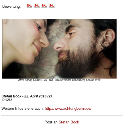
Bewertung:
After Spring Comes Fall
| (C) Filmuniversität Babelsberg Konrad Wolf
Stefan Bock - 22. April 2016 (2)
ID 9268
Weitere Infos siehe auch:
http://www.achtungberlin.de/
Post an
Stefan Bock