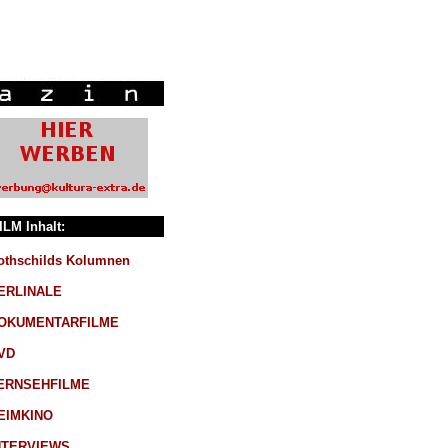
ILM Inhalt:
othschilds Kolumnen
ERLINALE
OKUMENTARFILME
VD
ERNSEHFILME
EIMKINO
NTERVIEWS