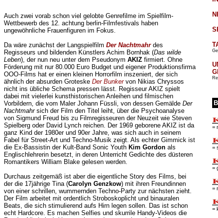
N
Auch zwei vorab schon viel gelobte Genrefilme im Spielfilm-
Wettbewerb des 12. achtung berlin-Filmfestivals haben
S
ungewöhnliche Frauenfiguren im Fokus.
T
Da wäre zunächst der Langspielfilm
Der Nachtmahr
des
Ge
Regisseurs und bildenden Künstlers Achim Bornhak (
Das wilde
Leben
), der nun neu unter dem Pseudonym
AKIZ
firmiert. Ohne
U
Förderung mit nur 80.000 Euro Budget und eigener Produktionsfirma
G
OOO-Films hat er einen kleinen Horrorfilm inszeniert, der sich
Re
ähnlich der absurden Groteske
Der Bunker
von Nikias Chryssos
nicht ins übliche Schema pressen lässt. Regisseur AKIZ spielt
dabei mit vielerlei kunsthistorischen Anleihen und filmischen
B
Vorbildern, die vom Maler Johann Füssli, von dessen Gemälde
Der
Nachtmahr
sich der Film den Titel leiht, über die Psychoanalyse
von Sigmund Freud bis zu Filmregisseuren der Neuzeit wie Steven
Spielberg oder David Lynch reichen. Der 1969 geborene AKIZ ist da
= 
ganz Kind der 1980er und 90er Jahre, was sich auch in seinem
Fabel für Street-Art und Techno-Musik zeigt. Als echter Gimmick ist
die Ex-Bassistin der Kult-Band Sonic Youth
Kim Gordon
als
= 
Englischlehrerin besetzt, in deren Unterricht Gedichte des düsteren
Romantikers William Blake gelesen werden.
= 
Durchaus zeitgemäß ist aber die eigentliche Story des Films, bei
der die 17jährige Tina (
Carolyn Genzkow
) mit ihren Freundinnen
= 
von einer schrillen, wummernden Techno-Party zur nächsten zieht.
Der Film arbeitet mit ordentlich Stroboskoplicht und binauralen
Beats, die sich stimulierend aufs Hirn legen sollen. Das ist schon
= 
echt Hardcore. Es machen Selfies und skurrile Handy-Videos die