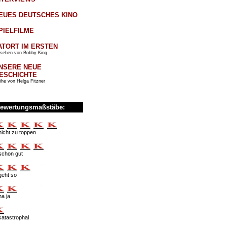
EUES DEUTSCHES KINO
PIELFILME
ATORT IM ERSTEN
sehen von Bobby King
NSERE NEUE
ESCHICHTE
ihe von Helga Fitzner
ewertungsmaßstäbe:
nicht zu toppen
schon gut
geht so
na ja
katastrophal