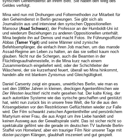
syrischen Geheimdienst an ihrem Bett. Sie haben den Weg des
Geldes verfolgt.
Mina wird nun mit Drohungen und Foltermethoden zur Mitarbeit für
den Geheimdienst in Berlin gezwungen. Sie gibt sich als
Journalistin aus und interviewt den syrischen Oppositionellen
Mansour (
Asad Schwarz
), der Professor an der Humboldt-Uni ist
und wiederum Beziehungen zu anderen Oppositionellen unterhält.
Mina begleite ihn auf Demos und macht Fotos. Ihr Führungsoffizier
Abbas (
Tamer Yigit
) und seine Männer sind zynische
Befehlsempfänger, die einfach ihren Job machen, um das marode
Assad-Regime am Leben zu halten, an das sie selbst kaum noch
glauben. Nicht nur die Schergen, auch die Beamten in der
Flüchtlingsaufnahmestelle, in die Mina kurz nach einem
Zusammenbruch eingeliefert wird, oder der Schichtleiter der
Wäscherei, der sie kurzerhand feuert, überall wo Mina hinkommt,
handeln alle mit blankem Zynismus und Gleichgültigkeit.
Daniel Carsenty zeigt ein graues, unwirtliches Berlin, wie man es
seit den 1980er Jahren in kleinen, dreckigen Agentenfilmchen wie
Der Westen leuchtet!
nicht mehr gesehen hat. Der kalte Krieg, der
auch autoritäre Systeme wie das syrische geschaffen und gestützt
hat, wirkt nun zurück bis in unsere freie Welt, die für die aus den
Krisengebieten vor den Restriktionen Geflüchteten wieder zur Falle
wird. Der Film schwankt zwischen Agententhriller und persönlichem
Martyrium einer Frau, die aus Angst um ihre Liebe handelt und
keinen Ausweg aus der Gewaltspirale sieht. Das ist sicher nicht so
spektakulär gefilmt wie die gerade im deutschen TV laufende Berlin-
Staffel von
Homeland
, aber ein trauriger Film Noir unserer Tage mit
düster-jazzigen Klängen, glaubhaft inszeniert und gut gespielt.