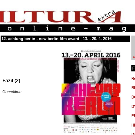
12. achtung berlin - new berlin film award | 13. - 20. 4. 2016
F
R
Fazit (2)
B
Genrefilme
D
D
F
H
I