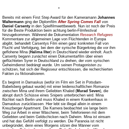
*
Bereits mit einem First Step Award für den Kameramann
Johannes
Waltermann
ging der Diplomfilm
After Spring Comes Fall
von
Daniel Carsenty
in den Spielfilmwettbewerb. Nun ist noch der Preis
für die Beste Produktion beim achtung berlin-Filmfestival
hinzugekommen. Während die Dokumentation
Research Refugees
Kommentare zur allgemeinen Lage von Flüchtenden in Europa
abgibt, behandelt Carsentys Film einen ganz konkreten Fall von
Flucht und Verfolgung, bei dem der syrische Bürgerkrieg die vor ihm
geflohene Mina (
Halima Ilter
) in Deutschland wieder einholt. Auch
Carsenty begann zunächst einen Dokumentarfilm über einen
geflüchteten Syrer in Deutschland zu drehen, der vom syrischen
Geheimdienst bedrängt wurde. Um seinen Protagonisten zu
schützen, hat sich der Regisseur entschlossen, die recherchierten
Fakten zu fiktionalisieren.
Es beginnt in Damaskus (wofür im Film ein Set in Potsdam-
Babelsberg gebaut wurde) mit einer leidenschaftlichen Romanze
zwischen Mina und ihrem Geliebten Khaled (
Murad Seven
), die
abrupt durch Schüsse eines Snipers unterbrochen wird. Mina
flüchtet nach Berlin und muss Khaled in einem Krankenhaus in
Damaskus zurücklassen. Hier lebt sie illegal allein in einem
Kreuzberger Apartment. Die Kamera beobachtet sie lange beim
Weg zur Arbeit in einer Wäscherei, beim Telefonieren mit dem
Geliebten und beim Geldschicken nach Daheim. Mina ist einsam
und hat das Gefühl verfolgt zu werden. Die Paranoia ist nicht
unbegründet, denn eines Morgens sitzen drei Männer vom