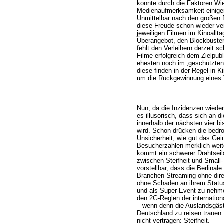
konnte durch die Faktoren Wi
Medienaufmerksamkeit einige
Unmittelbar nach den großen 
diese Freude schon wieder ver
jeweiligen Filmen im Kinoall
Überangebot, den Blockbuste
fehlt den Verleihern derzeit sc
Filme erfolgreich dem Zielp
ehesten noch im ‚geschützten
diese finden in der Regel in 
um die Rückgewinnung eines T
Nun, da die Inzidenzen wiede
es illusorisch, dass sich an 
innerhalb der nächsten vier b
wird. Schon drücken die bedro
Unsicherheit, wie gut das Gei
Besucherzahlen merklich weite
kommt ein schwerer Drahtsei
zwischen Steifheit und Small
vorstellbar, dass die Berlinal
Branchen-Streaming ohne direk
ohne Schaden an ihrem Status 
und als Super-Event zu nehme
den 2G-Reglen der internatio
– wenn denn die Auslandsgäst
Deutschland zu reisen trauen.
nicht vertragen: Steifheit.