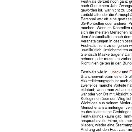
Festivals derzeit noch ganz 
nach über einem Jahr Zwangs
geworden ist, war nicht zu übe
zurückhaltender die Atmosphä
Personal war oft eine gewiss
3G-Kontrollen oder anderen Pr
machen. Wenn es Kontrollen u
sich die meisten Menschen no
dem Abstandhalten nach dem 
Veranstaltungen in geschloss
Festivals nicht zu umgehen wa
unwillkürlich Unsicherheiten a
Stehtisch Maske tragen? Darf 
nehmen oder muss ich vorher 
Richtlinien gelten in den Bun
Festivals wie in
Lübeck
und
C
Branchenvertretern einen Großt
Akkreditierungsgebühr auch a
zweifellos manche Vorteile ha
eklatant, wenn man zuhause i
war oder vor Ort mit Absicht o
Kolleginnen über den Weg lie
Wichtiges aus seinem Metier 
Menschenansammlungen vermi
es das klassische Gedränge u
Festivalkinos kaum gab. Imme
anspruchsvolle Filme, die mon
blieben, wieder eine Startram
Andrang auf den Festivals mei