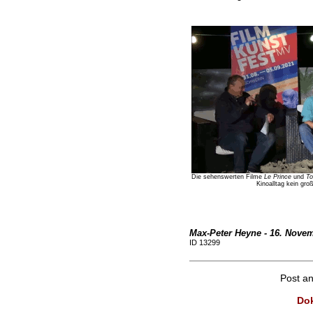
Die sehenswerten Filme
Le Prince
und
To
Kinoalltag kein gro
Max-Peter Heyne - 16. Novem
ID 13299
Post a
Dok