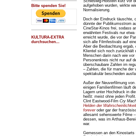
Schleswig-Holstein kurz vor d
aufgehoben wurden, wirkte wie
Bitte spenden Sie!
Normalisierung.
Doch der Eindruck täuschte, 
dünnte der Publikumsstrom aus
CineStar-Kinos frei, sodass a
erwähnten Festivals nur etwa 
KULTURA-EXTRA
erreicht wurde, die vor der P
durchsuchen...
sich alle Filmfestivals auf ei
Aber die Beobachtung ergab, 
Klientel sich noch zurückhäl
Menschen darin nach wie vor 
Personenkreis nicht nur auf d
überschaubare Zahlen im regu
– Zahlen, die für manche der 
spektakulär bescheiden ausfal
Außer der Neuverfilmung von
einigen Familienfilmen läuft d
Lagern unter Hochdruck in die
heißt: meist ohne jeden Profi
Clint Eastwood-Film
Cry Mac
Helden der Wahrscheinlichkei
forever
oder gar der französi
allesamt sehenswerte Filme – e
dessen, was im Arthaus-Bere
war.
Gemessen an den Kinostarts 