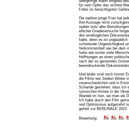
übergriffige Mann Mitglied d
für sein Opfer das sichere Ma
Folter im berüchtigsten Gefän
Die tapfere junge Frau hat je
ihre Aussage nicht zurückge
später trotz aller Bemühungen
etlicher Gnadenersuche hinger
den eindringlichen Dokumenta
habe, denn es ist unglaublich
schreiende Ungerechtigkeit un
Verkommenheit wie bei dem i
hatte wie sicher viele Mensc
Hoffnungen an einen politisch
nach der so genannten Grünen
beeindruckende Dokumentatio
Und leider sind noch immer E
die Filme wie
Sieben Winter i
veranschaulichen und in Erin
Schande gestehen, dass ich e
russischen Armee in der Ukrai
Wandel im Iran, wo man als D
Ich habe durch den Film geme
und Optimismus aufgezehrt ist
gehört zur BERLINALE 2023.
Bewertung: