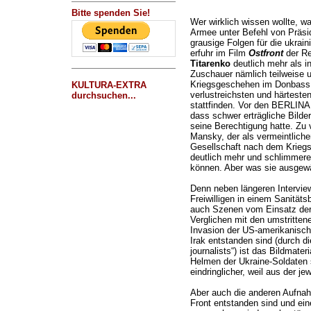
Bitte spenden Sie!
Wer wirklich wissen wollte, wa
Armee unter Befehl von Präsid
grausige Folgen für die ukrain
erfuhr im Film
Ostfront
der Re
Titarenko
deutlich mehr als i
Zuschauer nämlich teilweise u
Kriegsgeschehen im Donbass,
KULTURA-EXTRA
verlustreichsten und härtest
durchsuchen...
stattfinden. Vor den BERLINA
dass schwer erträgliche Bild
seine Berechtigung hatte. Zu 
Mansky, der als vermeintliche
Gesellschaft nach dem Kriegs
deutlich mehr und schlimmere B
können. Aber was sie ausgewä
Denn neben längeren Intervie
Freiwilligen in einem Sanitätsb
auch Szenen vom Einsatz der S
Verglichen mit den umstrittene
Invasion der US-amerikanisch
Irak entstanden sind (durch 
journalists“) ist das Bildmat
Helmen der Ukraine-Soldaten 
eindringlicher, weil aus der je
Aber auch die anderen Aufnahm
Front entstanden sind und ein