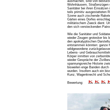
ausmachen, sind von bestürz
Wohnhäusern, Straßenzügen un
Sanitäter bei ihren Einsätzen 
teils primitiv ausgestatteten 
Szene auch zischende Raketen
Gärten eines Dorfes einschlag
militärischem Zweck dient. Un
den sich versteckenden Patroui
Wie die Sanitäter und Soldate
wieder Zeugen grotesker bis b
den apokalyptischen Darstell
entstammen könnten: ganze H
wildgewordene zurückgelassen
Lebens- und Gebrauchsmitteln
Körper inmitten von zerbomb
wieder Gespräche der Zivilbev
spannungsreiche Historie zwi
bisweilen enge Banden durch d
wurden. Insofern auch ein bi
Kunz, Wagenknecht und Schw
Bewertung: