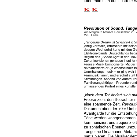
kann man sich auf illustrere 
Revolution of Sound. Tang
Von Margarete Kreuzer, Deutschland 201
Min · Farbe
„Tangerine Dream ist Science-Fictio
jährig verstarb, erforschte mit se
dessen Wechselwirkung mit den Gefü
Elektronikbands Deutschlands beginn
Beginn des „Space Age“ in den 196
Zukunftsvisionen genauso inspirier
Froese Musik komponierte. Mit der
revolutionierte er (in wechselnder 
Unterhaltungsmusik – er ging weit in 
Filmmusik hinein, und erschuf statt k
Stimmungen. Anhand von Amateurauf
Familienangehörigen, Freunden und 
umfassendes Porträt eines künstler
„Nach dem Tot ändert sich nu
Froese zieht den Betrachter m
eine spannende Zeit.
Revoluti
Dokumentation der 70er-Umbru
Avantgarde für die Entstehun
Töne werden wahrgenommen und
kommuniziert und sequenziert.
zu sphärischen Ebenen umzus
Tangerine Dream eine Metamor
partizipieren. Die Musiker de