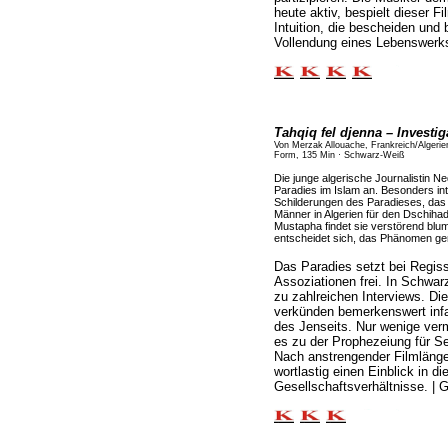
heute aktiv, bespielt dieser F
Intuition, die bescheiden und
Vollendung eines Lebenswerks 
Tahqiq fel djenna – Investig
Von Merzak Allouache, Frankreich/Algeri
Form, 135 Min · Schwarz-Weiß
Die junge algerische Journalistin N
Paradies im Islam an. Besonders inte
Schilderungen des Paradieses, das 
Männer in Algerien für den Dschih
Mustapha findet sie verstörend bl
entscheidet sich, das Phänomen ge
Das Paradies setzt bei Regis
Assoziationen frei. In Schwarz
zu zahlreichen Interviews. Di
verkünden bemerkenswert infan
des Jenseits. Nur wenige vermi
es zu der Prophezeiung für S
Nach anstrengender Filmlänge 
wortlastig einen Einblick in di
Gesellschaftsverhältnisse. | 