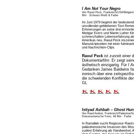
I Am Not Your Negro
Von Raoul Peck, Frankreich/USA/Belgien
Min · Schwarz-Weiß & Farbe
Im Juni 1979 beginnt der bedeutend
unvollendet gebliebenen Text
Remem
Erinnerungen an seine drei ermorde
Medgar Evers und Martin Luther Kin
schmerzhaften Lebenserfahrung als
Amerikas neu. Raoul Peck inszeniert
Manuskriptseiten mit einer fulminan
und Nachrichten-Clips.
Raoul Peck
ist zurzeit einer 
Dokumentarfilm: Er zeigt sein
ästhetisch einzigartig. Für
I A
Gedanken James Baldwins fakt
ironisch über eine zeitspezifi
die schwelenden Konflikte der
GL
Istiyad Ashbah – Ghost Hun
Von Raed Andoni, Frankreich/Palästina/Sc
Dokumentarische Form, 94 Min · Farbe
In Ramallah sucht Regisseur Raed 
palästinensische Insassen des Mos
zudem Erfahrung als Handwerker, A