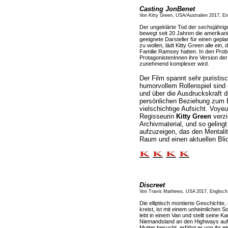
Casting JonBenet
Von Kitty Green, USA/Australien 2017, E
Der ungeklärte Tod der sechsjähri
bewegt seit 20 Jahren die amerikan
geeignete Darsteller für einen geplan
zu wollen, lädt Kitty Green alle ein,
Familie Ramsey hatten. In den Prob
ProtagonistenInnen ihre Version der 
zunehmend komplexer wird.
Der Film spannt sehr puristisc
humorvollem Rollenspiel sind 
und über die Ausdruckskraft de
persönlichen Beziehung zum E
vielschichtige Aufsicht. Voye
Regisseurin
Kitty Green
verzi
Archivmaterial, und so geling
aufzuzeigen, das den Mentalit
Raum und einen aktuellen Blic
Discreet
Von Travis Mathews, USA 2017, Englisch,
Die elliptisch montierte Geschichte
kreist, ist mit einem unheimlichen 
lebt in einem Van und stellt seine 
Niemandsland an den Highways auf.
Mutter besucht, erfährt er von ihr e