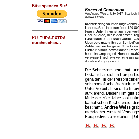
Bitte spenden Sie!
Bones of Contention
Von Andrea Weiss, USA 2017, Spanisch, 
Schwarz-Weiß
Kilometerlang säumen ungekennzei
Landstraßen, in denen über 120.00
liegen. Unter ihnen ist auch der wel
García Lorca, der in den ersten Ta
KULTURA-EXTRA
Faschisten erschossen wurde. Das R
durchsuchen...
Überreste macht ihn zur Symbolfig
Aufdecken verborgener Schicksale u
Diktatur hinaus gewaltsamen Repre
heute im Umgang mit Homosexualität 
verweigert nach wie vor eine umfass
dunklen Vergangenheit.
Die Schreckensherrschaft un
Diktatur hat sich in Europa b
gehalten. In der Persönlichkei
seismografische Architektur. Si
Unter Vorbehalt sind die Inte
aufklärend. Dieser Film gibt s
Mitte der 70er Jahre fast unfre
katholischen Kirche preis, de
bestimmt.
Andrea Weiss
gräb
mehrfacher Hinsicht Vergange
Perspektive zu verleihen. | G