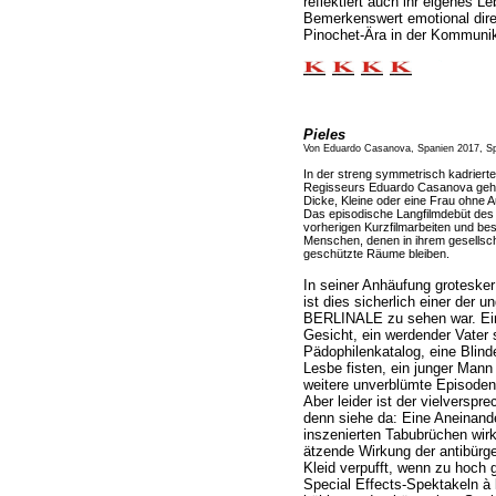
reflektiert auch ihr eigenes L
Bemerkenswert emotional direk
Pinochet-Ära in der Kommunik
Pieles
Von Eduardo Casanova, Spanien 2017, Sp
In der streng symmetrisch kadrierte
Regisseurs Eduardo Casanova geht 
Dicke, Kleine oder eine Frau ohne Au
Das episodische Langfilmdebüt des 
vorherigen Kurzfilmarbeiten und besch
Menschen, denen in ihrem gesellsch
geschützte Räume bleiben.
In seiner Anhäufung groteske
ist dies sicherlich einer der u
BERLINALE zu sehen war. Ein
Gesicht, ein werdender Vater 
Pädophilenkatalog, eine Blind
Lesbe fisten, ein junger Mann 
weitere unverblümte Episoden
Aber leider ist der vielversp
denn siehe da: Eine Aneinande
inszenierten Tabubrüchen wirk
ätzende Wirkung der antibürge
Kleid verpufft, wenn zu hoch g
Special Effects-Spektakeln à