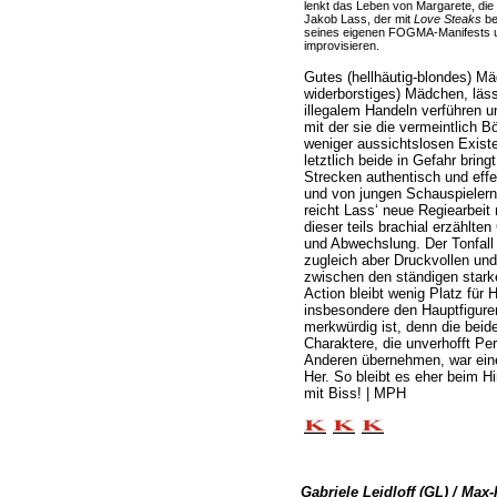
lenkt das Leben von Margarete, die s
Jakob Lass, der mit
Love Steaks
be
seines eigenen FOGMA-Manifests un
improvisieren.
Gutes (hellhäutig-blondes) Mäd
widerborstiges) Mädchen, läss
illegalem Handeln verführen u
mit der sie die vermeintlich 
weniger aussichtslosen Exist
letztlich beide in Gefahr bring
Strecken authentisch und effe
und von jungen Schauspielern 
reicht Lass‘ neue Regiearbeit 
dieser teils brachial erzählt
und Abwechslung. Der Tonfall
zugleich aber Druckvollen un
zwischen den ständigen stark
Action bleibt wenig Platz für 
insbesondere den Hauptfigure
merkwürdig ist, denn die beid
Charaktere, die unverhofft Per
Anderen übernehmen, war eine
Her. So bleibt es eher beim H
mit Biss! | MPH
Gabriele Leidloff (GL) / Max