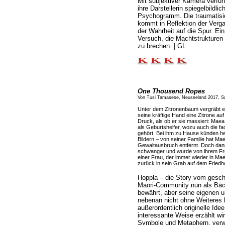
Mit subjektiver Kamera verfüh
ihre Darstellerin spiegelbildlic
Psychogramm. Die traumatisiert
kommt in Reflektion der Verga
der Wahrheit auf die Spur. Ei
Versuch, die Machtstrukturen 
zu brechen. | GL
One Thousend Ropes
Von Tusi Tamasese, Neuseeland 2017, Sa
Unter dem Zitronenbaum vergräbt ei
seine kräftige Hand eine Zitrone auf
Druck, als ob er sie massiert: Mae
als Geburtshelfer, wozu auch die 
gehört. Bei ihm zu Hause künden h
Bildern – von seiner Familie hat M
Gewaltausbruch entfernt. Doch dann t
schwanger und wurde von ihrem Fre
einer Frau, der immer wieder in Mae
zurück in sein Grab auf dem Friedho
Hoppla – die Story vom geschei
Maori-Community nun als Bä
bewährt, aber seine eigenen u
nebenan nicht ohne Weiteres l
außerordentlich originelle Ide
interessante Weise erzählt wir
Symbole und Metaphern, verwi