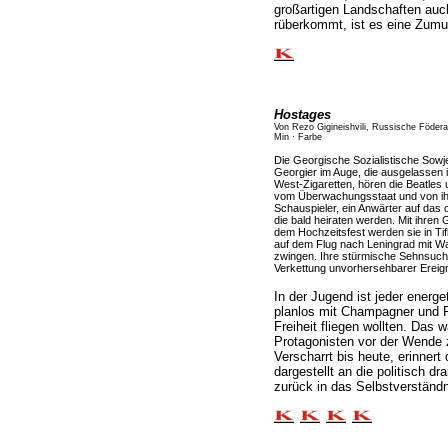
großartigen Landschaften auc
rüberkommt, ist es eine Zumu
Hostages
Von Rezo Gigineishvili, Russische Födera
Min · Farbe
Die Georgische Sozialistische Sowj
Georgier im Auge, die ausgelassen
West-Zigaretten, hören die Beatles
vom Überwachungsstaat und von ihre
Schauspieler, ein Anwärter auf das
die bald heiraten werden. Mit ihren
dem Hochzeitsfest werden sie in Tif
auf dem Flug nach Leningrad mit Wa
zwingen. Ihre stürmische Sehnsucht
Verkettung unvorhersehbarer Ereign
In der Jugend ist jeder energe
planlos mit Champagner und Pi
Freiheit fliegen wollten. Das 
Protagonisten vor der Wende
Verscharrt bis heute, erinner
dargestellt an die politisch d
zurück in das Selbstverständni