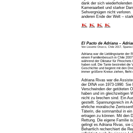
dank der sich wiederholenden
Kameraarbeit und starker Dars
Sehvergnügen nicht verloren.
anderen Ende der Welt – star
El Pacto de Adriana – Adria
Von Lissette Orozco, Chile 2017, Spanis
Adriana war die Lieblingstante der 
einem Familienbesuch in Chile 2007 
während der Diktatur für Pinochets 
haben soll. Die Tante bestreitet die
Geschichte und beginnt mit den Dr
immer größere Kreise ziehen, flieht
Adriana Rivas war die Assiste
der DINA von 1973-1990. Sie l
Verschwinden der getöteten O
haben und im gleichzeitigen 
nicht zu brechen sind. Ein Au
gestellt. Spannungsreich im A
ehrliche moralische Zerrissenhe
Täterin, die somnambul in ein
ertragen zu können. Mit den Dr
Rettung. Die eigene Familie is
gelingt es Adriana Rivas, sie
Beharrlich recherchiert die R