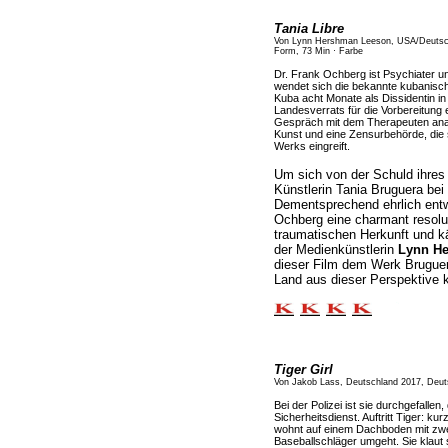
Tania Libre
Von Lynn Hershman Leeson, USA/Deutsch
Form, 73 Min · Farbe
Dr. Frank Ochberg ist Psychiater u
wendet sich die bekannte kubanisch
Kuba acht Monate als Dissidentin in
Landesverrats für die Vorbereitung 
Gespräch mit dem Therapeuten analy
Kunst und eine Zensurbehörde, die 
Werks eingreift.
Um sich von der Schuld ihres 
Künstlerin Tania Bruguera bei 
Dementsprechend ehrlich entwi
Ochberg eine charmant resolu
traumatischen Herkunft und kä
der Medienkünstlerin
Lynn H
dieser Film dem Werk Bruguer
Land aus dieser Perspektive k
Tiger Girl
Von Jakob Lass, Deutschland 2017, Deuts
Bei der Polizei ist sie durchgefalle
Sicherheitsdienst. Auftritt Tiger: k
wohnt auf einem Dachboden mit zwe
Baseballschläger umgeht. Sie klaut 