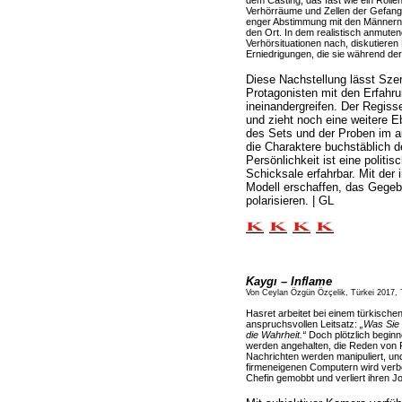
dem Casting, das fast wie ein Rollens
Verhörräume und Zellen der Gefan
enger Abstimmung mit den Männern 
den Ort. In dem realistisch anmute
Verhörsituationen nach, diskutieren
Erniedrigungen, die sie während der
Diese Nachstellung lässt Sze
Protagonisten mit den Erfahr
ineinandergreifen. Der Regiss
und zieht noch eine weitere E
des Sets und der Proben im au
die Charaktere buchstäblich 
Persönlichkeit ist eine politi
Schicksale erfahrbar. Mit der 
Modell erschaffen, das Gegeb
polarisieren. | GL
Kaygı – Inflame
Von Ceylan Özgün Özçelik, Türkei 2017, 
Hasret arbeitet bei einem türkisch
anspruchsvollen Leitsatz:
„Was Sie 
die Wahrheit.“
Doch plötzlich beginn
werden angehalten, die Reden von P
Nachrichten werden manipuliert, un
firmeneigenen Computern wird verb
Chefin gemobbt und verliert ihren Jo