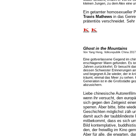
kleinen Jungen, zu dem Alex eine un
Ein getarnter homosexueller P
Travis Mathews
in das Genre
prätentiös verschneidet. Sehr
Ghost in the Mountains
Von Yang Heng, Volksrepublik China 2017
Eine gottverlassene Gegend im chin
erschlagener Mann gefunden. Es ist 
Jahren zurückkehrt. Er besucht das
dessen Schwester Erinnerungen an d
und begegnet A Jie wieder, der in kr
träumt, einmal das Meer zu sehen. 
Generation ist in die Großstädte ge
abzusichern.
Liebe chinesische Autorenfilme
wenn ihr versucht, den europä
sich gegen den Zeitgeist eine
sperren. Aber bitte, bitte wied
Geschichten möglichst zäh u
damit auch der taubblindeste I
mitbekommt, dass es sich um 
Bild kontemplative, buddhist
den, der freiwillig im Kino ger
Aber für alle, die erwarten, d