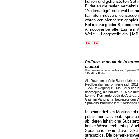
kühlen und gekünstelten Setti
Bilder an die realen Verhältni
"Andersartige" sehr wohl imme
kämpfen müssen. Konsequente
wären von Menschen gespielt 
Behinderung oder Besonderheit
Almodovar bei aller Lust am V
Weile --- Langeweile ein! | M
Política, manual de instrucc
manual
Von Fernando León de Aranoa, Spanien 2
120 Min · Farbe
Als Reaktion auf die Bankenkrise u
Neoliberalismus formierte sich 201
15M (Bewegung 15. Mai), aus der i
hervorging, die bereits 2015 als drit
konnte. Fernando León de Aranoa, al
Gast im Panorama, begleitete den We
Spaniens traditionellem Zweipartei
In seiner dichten Montage oh
politischen Universitätspers
ab, deren inhaltliche Substanz
keiner Weise rechtfertigt. A
Sprache ist, wäre diese Doku
strapaziös. Die bemerkenswe