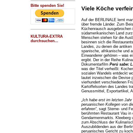
Bitte spenden Sie!
Viele Köche verfei
Auf der BERLINALE lernt man
über fremde Länder. Zum Beisp
Küchenrausch ausgebrochen is
südamerikanischen Land zurzei
KULTURA-EXTRA
Menschen stehen für die Ausb
durchsuchen...
besinnen sich die Restaurants
Landes, zu denen die antiken 
spanische, afrikanische und a
Einwanderer gehören – was ein
ergibt. Der in der Reihe Kulin
Dokumentarfilm
Perú sabe: L
was der Titel verheißt: Kochen
sozialen Wandels entdeckt wo
lautet inzwischen die Devise 
vierhundert verschiedenen Fr
Kartoffelsorten des Landes tra
Genussmittel, Exportartikel,
„Ich habe erst im letzten Jah
peruanischen Kollegen von di
erfahren“
, sagt Sterne- und 
berühmten Restaurant Vau in 
Gendarmenmarkts. Kleeberg und
zum Abschluss der Kulinarisc
Auszubildenden aus der Berlin
peruanisches Gericht zu koch