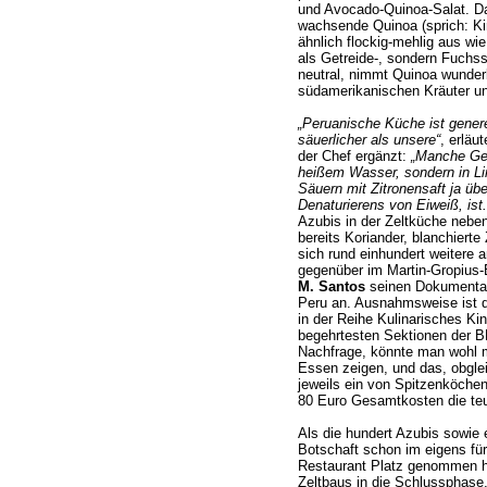
und Avocado-Quinoa-Salat. D
wachsende Quinoa (sprich: Ki
ähnlich flockig-mehlig aus wie 
als Getreide-, sondern Fuch
neutral, nimmt Quinoa wunder
südamerikanischen Kräuter un
„Peruanische Küche ist generel
säuerlicher als unsere“
, erlä
der Chef ergänzt:
„Manche Ger
heißem Wasser, sondern in Lim
Säuern mit Zitronensaft ja üb
Denaturierens von Eiweiß, ist.
Azubis in der Zeltküche nebe
bereits Koriander, blanchiert
sich rund einhundert weitere
gegenüber im Martin-Gropiu
M. Santos
seinen Dokumentarfi
Peru an. Ausnahmsweise ist d
in der Reihe Kulinarisches Ki
begehrtesten Sektionen der 
Nachfrage, könnte man wohl 
Essen zeigen, und das, obgle
jeweils ein von Spitzenköche
80 Euro Gesamtkosten die teu
Als die hundert Azubis sowie 
Botschaft schon im eigens fü
Restaurant Platz genommen ha
Zeltbaus in die Schlussphase