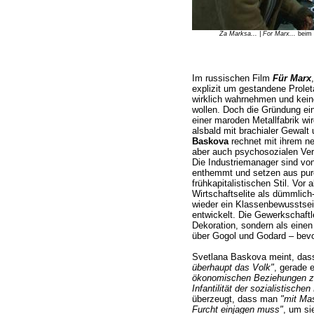
Za Marksa... | For Marx...
beim F
Im russischen Film
Für Marx
explizit um gestandene Proleta
wirklich wahrnehmen und kei
wollen. Doch die Gründung ei
einer maroden Metallfabrik w
alsbald mit brachialer Gewalt
Baskova
rechnet mit ihrem ne
aber auch psychosozialen Ver
Die Industriemanager sind vo
enthemmt und setzen aus pur
frühkapitalistischen Stil. Vor 
Wirtschaftselite als dümmlich-
wieder ein Klassenbewusstsein
entwickelt. Die Gewerkschaftle
Dekoration, sondern als einen
über Gogol und Godard – bevor 
Svetlana Baskova meint, dass
überhaupt das Volk"
, gerade 
ökonomischen Beziehungen zu
Infantilität der sozialistische
überzeugt, dass man
"mit Ma
Furcht einjagen muss"
, um s