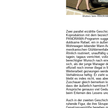
Workers
beim PANORAMA de
Zwei parallel erzählte Geschi
Koproduktion mit dem bezeic
PANORAMA-Programm suggerie
duldsame Rafael, ein in äußer
Wohnwagen lebender Mann Anfa
mexikanischen Glühbirnenfabri
Ähnlich routiniert, unauffällig
tagein, tagaus verrichtet, vol
berechtigter Wunsch nach ei
sich, als der junge Manager d
offiziell noch immer illegal in
Weiterarbeit gezwungen werden
Verhältnisse heftig: Er zieht 
bleibt es indes nicht, was ab
Zuschauer gleich bemerken kön
dass der äußerlich harmlose R
Ansprüche genauso viel Geduld
beim Erlernen des Lesens und
Auch in der zweiten Geschich
ruhende Figur, die ihre Skrup
Gesetzesverstöße begehen mu