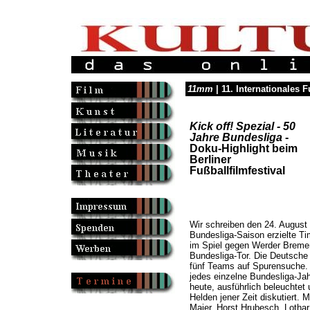
11mm
| 11. Internationales F
Kick off! Spezial - 50
Jahre Bundesliga
-
Doku-Highlight beim
Berliner
Fußballfilmfestival
Wir schreiben den 24. August 
Bundesliga-Saison erzielte T
im Spiel gegen Werder Breme
Bundesliga-Tor. Die Deutsche 
fünf Teams auf Spurensuche. 
jedes einzelne Bundesliga-Jah
heute, ausführlich beleuchte
Helden jener Zeit diskutiert. 
Maier, Horst Hrubesch, Lotha