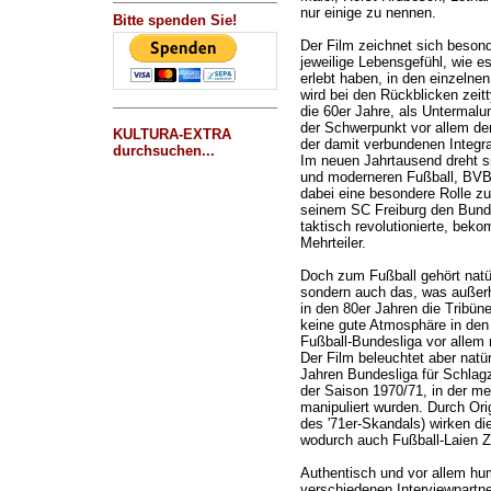
nur einige zu nennen.
Bitte spenden Sie!
Der Film zeichnet sich beson
jeweilige Lebensgefühl, wie es
erlebt haben, in den einzelne
wird bei den Rückblicken zeitt
die 60er Jahre, als Untermalun
der Schwerpunkt vor allem de
KULTURA-EXTRA
der damit verbundenen Integra
durchsuchen...
Im neuen Jahrtausend dreht s
und moderneren Fußball, BVB-
dabei eine besondere Rolle zu
seinem SC Freiburg den Bunde
taktisch revolutionierte, bek
Mehrteiler.
Doch zum Fußball gehört natür
sondern auch das, was außer
in den 80er Jahren die Tribün
keine gute Atmosphäre in den
Fußball-Bundesliga vor allem
Der Film beleuchtet aber natür
Jahren Bundesliga für Schlagz
der Saison 1970/71, in der m
manipuliert wurden. Durch Ori
des '71er-Skandals) wirken die
wodurch auch Fußball-Laien
Authentisch und vor allem hum
verschiedenen Interviewpartne