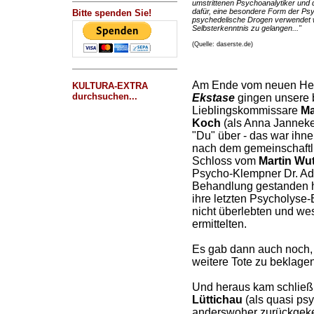
umstrittenen Psychoanalytiker und 
dafür, eine besondere Form der Ps
Bitte spenden Sie!
psychedelische Drogen verwendet w
Selbsterkenntnis zu gelangen..."
(Quelle: daserste.de)
Am Ende vom neuen H
KULTURA-EXTRA
durchsuchen...
Ekstase
gingen unsere b
Lieblingskommissare
Ma
Koch
(als Anna Janneke
"Du" über - das war ihn
nach dem gemeinschaftli
Schloss vom
Martin Wu
Psycho-Klempner Dr. Adr
Behandlung gestanden h
ihre letzten Psycholyse
nicht überlebten und we
ermittelten.
Es gab dann auch noch, 
weitere Tote zu beklagen
Und heraus kam schließl
Lüttichau
(als quasi psy
anderswoher zurückgeke