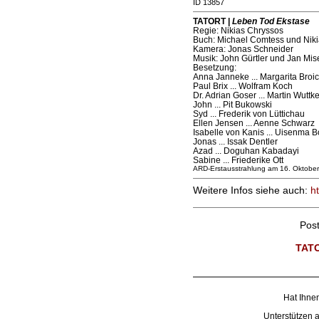
ID 13857
TATORT |
Leben Tod Ekstase
Regie: Nikias Chryssos
Buch: Michael Comtess und Nik
Kamera: Jonas Schneider
Musik: John Gürtler und Jan Mis
Besetzung:
Anna Janneke ... Margarita Broi
Paul Brix ... Wolfram Koch
Dr. Adrian Goser ... Martin Wuttk
John ... Pit Bukowski
Syd ... Frederik von Lüttichau
Ellen Jensen ... Aenne Schwarz
Isabelle von Kanis ... Uisenma 
Jonas ... Issak Dentler
Azad ... Doguhan Kabadayi
Sabine ... Friederike Ott
ARD-Erstausstrahlung am 16. Oktobe
Weitere Infos siehe auch:
ht
Pos
TAT
Hat Ihnen
Unterstützen