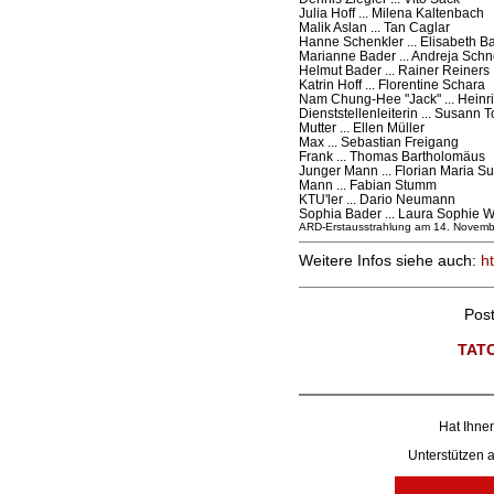
Julia Hoff ... Milena Kaltenbach
Malik Aslan ... Tan Caglar
Hanne Schenkler ... Elisabeth Ba
Marianne Bader ... Andreja Schn
Helmut Bader ... Rainer Reiners
Katrin Hoff ... Florentine Schara
Nam Chung-Hee "Jack" ... Heinr
Dienststellenleiterin ... Susann
Mutter ... Ellen Müller
Max ... Sebastian Freigang
Frank ... Thomas Bartholomäus
Junger Mann ... Florian Maria S
Mann ... Fabian Stumm
KTU'ler ... Dario Neumann
Sophia Bader ... Laura Sophie 
ARD-Erstausstrahlung am 14. Novemb
Weitere Infos siehe auch:
ht
Pos
TAT
Hat Ihnen
Unterstützen