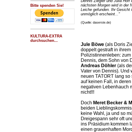
Dennis Ziegler und Julia Hof
nächsten Morgen wird in der 
Bitte spenden Sie!
Leiche gefunden. Ihr Gesicht is
unmöglich erscheint..."
(Quelle: daserste.de)
KULTURA-EXTRA
durchsuchen...
Jule Böwe
(als Doris Zi
doppelt gestraft in ihre
Polizistinnenleben: zum
Dennis, dem Sohn von D
Andreas Döhler
(als d
Vater von Dennis). Und 
neuen TATORT lang so si
auf keinen Fall, in dere
negativen Lebenhauch mi
nicht!!!
Doch
Meret Becker & 
beiden Lieblingskommissa
keine Wahl, ja und so m
Dreigespann sehr oft und
ins Präsidium kommen l
einen grauenhaften Mordf