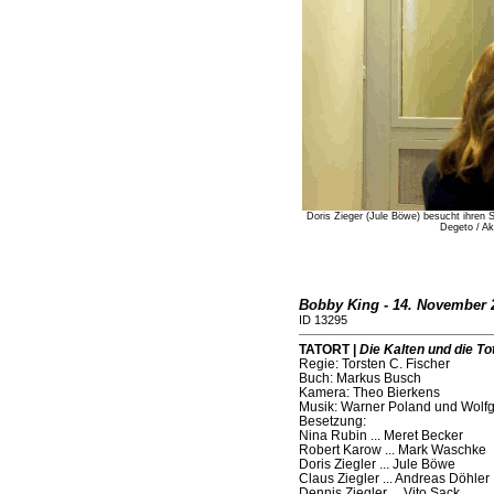
Doris Zieger (Jule Böwe) besucht ihren S
Degeto / Ak
Bobby King - 14. November 
ID 13295
TATORT |
Die Kalten und die To
Regie: Torsten C. Fischer
Buch: Markus Busch
Kamera: Theo Bierkens
Musik: Warner Poland und Wolf
Besetzung:
Nina Rubin ... Meret Becker
Robert Karow ... Mark Waschke
Doris Ziegler ... Jule Böwe
Claus Ziegler ... Andreas Döhler
Dennis Ziegler ... Vito Sack