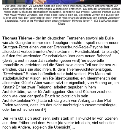
Auf dem Stuttgart- 21-Gelände sollte mit Hilfe eines indischen Investors und unterstüzt von
einer Landesbürgschaft, ein ehrgeiziges Wohnprojekt entstehen. Da sich der angeblich überaus
reiche Inder Mantal als Hochstapler entpuppte, scheiterte das Projekt. Mantals Partner Busso
von Mayer wurde verurteilt, der Inder selbst setzte sich ab. Bei einem Verhört mit Busso von
Mayer wird klar: Der Verurteilte ist noch immer missionarisch überzeugt von seinem visionären
Bauprojekt. Kann er im Mordfall einen entscheidenden Hinweis liefern? | (C) SWR/Alexander
Kluge
Thomas Thieme
- der im deutschen Fernsehen sowohl als Bulle
wie als Gangster immer eine Toppfigur machte - spielt nun im neuen
Stuttgart-
Tatort
einen von der Drehbuch-und-Regie-Psyche her
alleredelst vorbestimmten Architekten mit Persönlichkeit. Er plant(e)
auf den frei werdenden Grundstücken über dem neuen Bahnhof
(den's ja erst in paar Jahrzehnten geben wird) 'ne supertolle
Immobilie zu errichten und die Stadt bzw. einen Teil von ihr neu zu
erfinden, dass sie also ihren, lt. dem Thieme-Architektenslogan,
"Drecksloch"
-Status hoffentlich sehr bald verliert. Ein Mann mit
städtebaulicher Vision, ein Reißbrettkünstler, ein Ideenmensch der
allerersten Güte! / Aber warum sitzt er eigentlich, von Anfang an, im
Knast? Er hat zwar Freigang, arbeitet tagsüber in 'nem
Architektbüro, wo er für Auftraggeber Klos und Küchen zeichnet -
doch wie kam der große Bruch so plötzlich in sein
Architektenleben?? [Hatte ich da gleich von Anfang an den Plot-
Faden verloren, dass ich das nicht nachträglich zusammenkriegte;
oder bin ich schon senil?]
Der Film übt sich auch sehr, sehr stark im Hin-und-Her von Szenen
aus dem Früher und dem Heute [da verlor ich doch, viel schneller
noch als Andere, sogleich die Übersicht]...