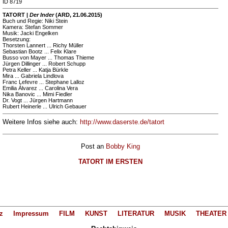
ID 8719
TATORT |
Der Inder
(ARD, 21.06.2015)
Buch und Regie: Niki Stein
Kamera: Stefan Sommer
Musik: Jacki Engelken
Besetzung:
Thorsten Lannert ... Richy Müller
Sebastian Bootz ... Felix Klare
Busso von Mayer ... Thomas Thieme
Jürgen Dillinger ... Robert Schupp
Petra Keller ... Katja Bürkle
Mira ... Gabriela Lindlova
Franc Lefevre ... Stephane Lalloz
Emilia Álvarez ... Carolina Vera
Nika Banovic ... Mimi Fiedler
Dr. Vogt ... Jürgen Hartmann
Rubert Heinerle ... Ulrich Gebauer
Weitere Infos siehe auch:
http://www.daserste.de/tatort
Post an
Bobby King
TATORT IM ERSTEN
z
Impressum
FILM
KUNST
LITERATUR
MUSIK
THEATER