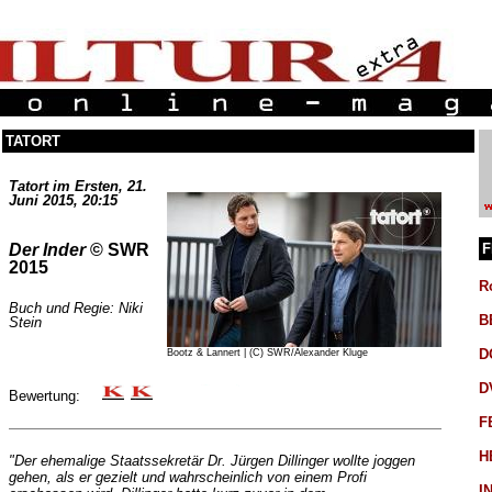
TATORT
Tatort im Ersten, 21.
Juni 2015, 20:15
F
Der Inder
© SWR
2015
R
Buch und Regie: Niki
B
Stein
D
Bootz & Lannert | (C) SWR/Alexander Kluge
D
Bewertung:
F
H
"Der ehemalige Staatssekretär Dr. Jürgen Dillinger wollte joggen
gehen, als er gezielt und wahrscheinlich von einem Profi
I