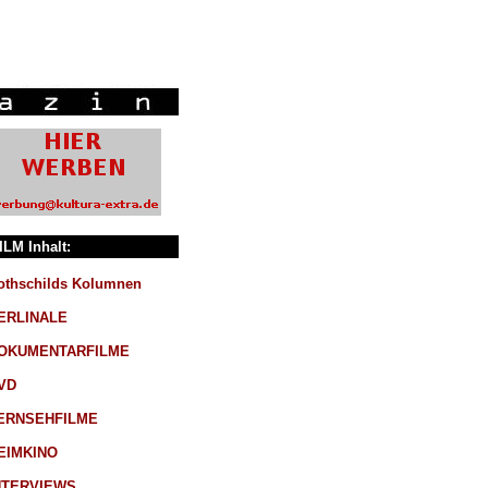
ILM Inhalt:
othschilds Kolumnen
ERLINALE
OKUMENTARFILME
VD
ERNSEHFILME
EIMKINO
NTERVIEWS