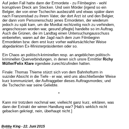
Auf jeden Fall hatte dann der Ermordete - zu Filmbeginn - wohl
korruptiven Dreck am Stecken. Und sein Mörder (irgend so ein
Belgier, der von einer Tschechin ausbezahlt und etwas später dann
nach Franzensbad zu ihrem Vater, der dort Arzt ist und den Belgier,
der dann vom Personenschutz jenes Ermordeten, der wiederum
jedoch zu spät kam, um die Mordtat rechtzeitig noch zu verhindern,
angeschossen worden war, gesund pflegte) handelte so im Auftrag.
Auch die Grünen, die im Landtag einen Untersuchungausschuss
einberiefen, waren auf der Jagd nach dem zum Filmbeginn
Ermordeten bzw. dem erst kurz vorher wahlursächlicher Weise
abgedankten Ex-Ministerpräsidenten oder so.
Ein Chaos an politisch-kriminellen resp. an angeblichen politisch-
kriminellen Querverbindungen, in denen sich unsre Ermittler
Richy
Müller/Felix Klare
irgendwie zurechtzufinden hatten.
Finale: Thomas Thieme stürzt sich von dem Bahnhofturm in
suizider Absicht in die Tiefe - er war, wird uns abschließender Weise
kurz kommuniziert, der Auftraggeber dieses Auftragsmordes; und
die Tschechin war seine Geliebte.
*
Kann mir trotzdem nochmal wer, vielleicht ganz kurz, erklären, was
dann der Extrakt der wirren Handlung war? [Hab's wirklich nicht
gebacken gekriegt, nein, überhaupt nicht.]
Bobby King - 22. Juni 2015