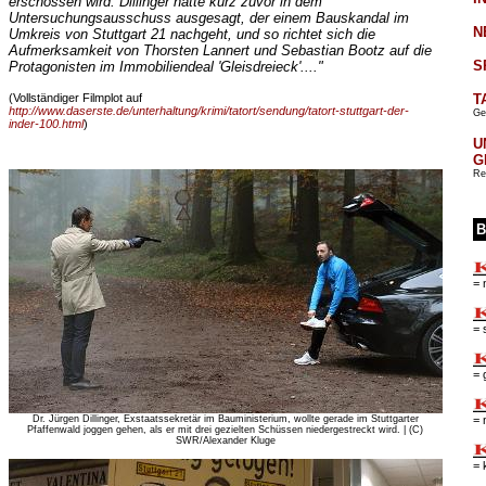
erschossen wird. Dillinger hatte kurz zuvor in dem
Untersuchungsausschuss ausgesagt, der einem Bauskandal im
N
Umkreis von Stuttgart 21 nachgeht, und so richtet sich die
Aufmerksamkeit von Thorsten Lannert und Sebastian Bootz auf die
S
Protagonisten im Immobiliendeal 'Gleisdreieck'...."
T
(Vollständiger Filmplot auf
http://www.daserste.de/unterhaltung/krimi/tatort/sendung/tatort-stuttgart-der-
Ge
inder-100.html
)
U
G
Re
B
= 
= 
= 
Dr. Jürgen Dillinger, Exstaatssekretär im Bauministerium, wollte gerade im Stuttgarter
= 
Pfaffenwald joggen gehen, als er mit drei gezielten Schüssen niedergestreckt wird. | (C)
SWR/Alexander Kluge
= 