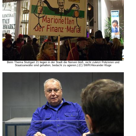
Beim Thema Stuttgart 21 liegen in der Stadt die Nerven bloß, nicht zuletzt Polizisten und
Staatsanwälte sind gehalten, bedacht zu agieren.| (C) SWR/Alexander Kluge