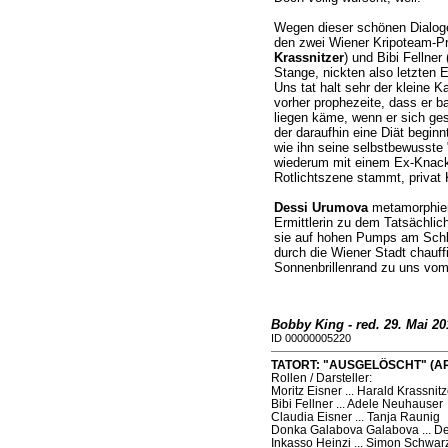
Wegen dieser schönen Dialo
den zwei Wiener Kripoteam-Pr
Krassnitzer
) und Bibi Fellner 
Stange, nickten also letzten 
Uns tat halt sehr der kleine 
vorher prophezeite, dass er ba
liegen käme, wenn er sich ges
der daraufhin eine Diät beginnt
wie ihn seine selbstbewusste 
wiederum mit einem Ex-Knack
Rotlichtszene stammt, privat K
Dessi Urumova
metamorphiert
Ermittlerin zu dem Tatsächlich
sie auf hohen Pumps am Schlu
durch die Wiener Stadt chauffi
Sonnenbrillenrand zu uns vom
Bobby King - red. 29. Mai 20
ID 00000005220
TATORT: "AUSGELÖSCHT" (ARD
Rollen / Darsteller:
Moritz Eisner ... Harald Krassnitz
Bibi Fellner ... Adele Neuhauser
Claudia Eisner ... Tanja Raunig
Donka Galabova Galabova ... D
Inkasso Heinzi ... Simon Schwar