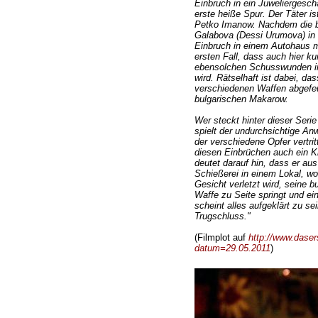
Einbruch in ein Juweliergesch
erste heiße Spur. Der Täter is
Petko Imanow. Nachdem die bu
Galabova (Dessi Urumova) in Wi
Einbruch in einem Autohaus m
ersten Fall, dass auch hier ku
ebensolchen Schusswunden i
wird. Rätselhaft ist dabei, d
verschiedenen Waffen abgefeu
bulgarischen Makarow.
Wer steckt hinter dieser Seri
spielt der undurchsichtige A
der verschiedene Opfer vertr
diesen Einbrüchen auch ein Ki
deutet darauf hin, dass er au
Schießerei in einem Lokal, wob
Gesicht verletzt wird, seine b
Waffe zu Seite springt und ei
scheint alles aufgeklärt zu sei
Trugschluss."
(Filmplot auf
http://www.daser
datum=29.05.2011
)