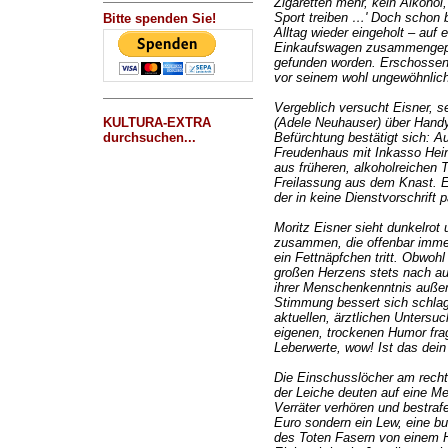
Zigaretten mehr, kein Alkoho
Sport treiben …' Doch schon b
Bitte spenden Sie!
Alltag wieder eingeholt – auf 
Einkaufswagen zusammengepfe
gefunden worden. Erschossen.
vor seinem wohl ungewöhnlichs
Vergeblich versucht Eisner, se
KULTURA-EXTRA
(Adele Neuhauser) über Handy
durchsuchen...
Befürchtung bestätigt sich: Au
Freudenhaus mit Inkasso Hei
aus früheren, alkoholreichen 
Freilassung aus dem Knast. E
der in keine Dienstvorschrift p
Moritz Eisner sieht dunkelrot 
zusammen, die offenbar immer 
ein Fettnäpfchen tritt. Obwohl
großen Herzens stets nach a
ihrer Menschenkenntnis außero
Stimmung bessert sich schlaga
aktuellen, ärztlichen Untersuc
eigenen, trockenen Humor fragt
Leberwerte, wow! Ist das dein
Die Einschusslöcher am rechte
der Leiche deuten auf eine Me
Verräter verhören und bestra
Euro sondern ein Lew, eine b
des Toten Fasern von einem 