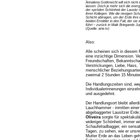
Annalena Gottknecht will sich nicht 
lassen. Doch je mehr sich die ener
der spröden Schönheit der Lausitz öf
ihren Kollegen. Wie die riesigen Sc
Schicht abtragen, um der Erde ihre 
beiden Ermittler in den Fall, der sie
führt – zurück in Maik Briegands J
(Quelle: arte.tv)
Also:
Alle scheinen sich in diesem 
eine inzüchtige Dimension. V
Freundschaften, Bekanntschaft
Verstrickungen, Liebe, Hass,
menschlicher Beziehungsarten 
zweimal 2 Stunden 15 Minuten)
Die Handlungszeiten sind, weg
Individualerinnerungen einzel
und ausgedehnt.
Der Handlungsort bleibt aller
Lauchhammer - inmitten einer
abgebaggerter Lausitzer Er
Oliveira
sorgte für spektakul
wideriger Schönheit, immer w
Schaufelradbagger, ein sensa
Tagen, zu sehen, wie er unsr
Mutter Erde an das Leben geh