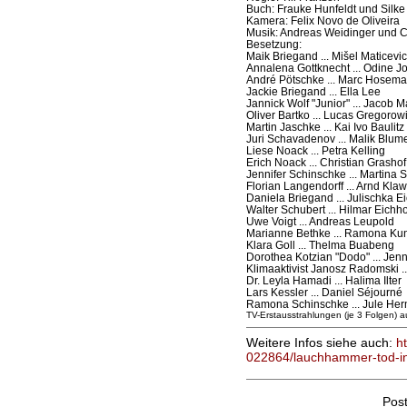
Buch: Frauke Hunfeldt und Silke 
Kamera: Felix Novo de Oliveira
Musik: Andreas Weidinger und Ch
Besetzung:
Maik Briegand ... Mišel Maticevic
Annalena Gottknecht ... Odine J
André Pötschke ... Marc Hosem
Jackie Briegand ... Ella Lee
Jannick Wolf "Junior" ... Jacob 
Oliver Bartko ... Lucas Gregorow
Martin Jaschke ... Kai Ivo Baulitz
Juri Schavadenov ... Malik Blum
Liese Noack ... Petra Kelling
Erich Noack ... Christian Grashof
Jennifer Schinschke ... Martina
Florian Langendorff ... Arnd Klawi
Daniela Briegand ... Julischka Ei
Walter Schubert ... Hilmar Eichh
Uwe Voigt ... Andreas Leupold
Marianne Bethke ... Ramona Ku
Klara Goll ... Thelma Buabeng
Dorothea Kotzian "Dodo" ... Jen
Klimaaktivist Janosz Radomski .
Dr. Leyla Hamadi ... Halima Ilter
Lars Kessler ... Daniel Séjourné
Ramona Schinschke ... Jule He
TV-Erstausstrahlungen (je 3 Folgen) 
Weitere Infos siehe auch:
h
022864/lauchhammer-tod-in-
Pos