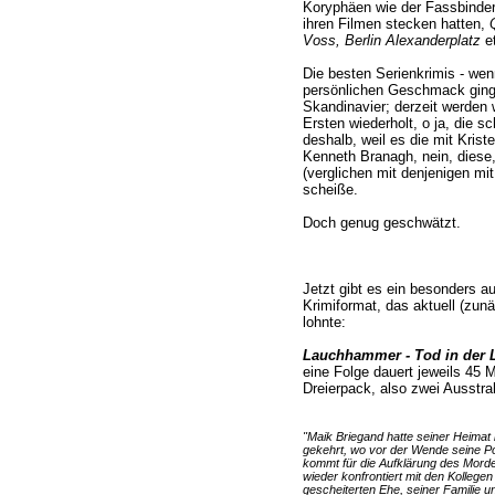
Koryphäen wie der Fassbinder 
ihren Filmen stecken hatten,
Voss, Berlin Alexanderplatz
et
Die besten Serienkrimis - we
persönlichen Geschmack ging
Skandinavier; derzeit werde
Ersten wiederholt, o ja, die s
deshalb, weil es die mit Kriste
Kenneth Branagh, nein, diese,
(verglichen mit denjenigen mit
scheiße.
Doch genug geschwätzt.
Jetzt gibt es ein besonders 
Krimiformat, das aktuell (zun
lohnte:
Lauchhammer - Tod in der L
eine Folge dauert jeweils 45 M
Dreierpack, also zwei Ausstra
"Maik Briegand hatte seiner Heimat 
gekehrt, wo vor der Wende seine Po
kommt für die Aufklärung des Mord
wieder konfrontiert mit den Kollege
gescheiterten Ehe, seiner Familie 