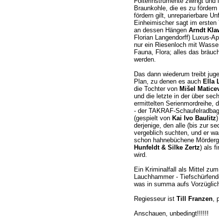
Folterinstrumente zwingt und 
Braunkohle, die es zu fördern
fördern gilt, unreparierbare Un
Einheimischer sagt im ersten 
an dessen Hängen
Arndt Klaw
Florian Langendorff) Luxus-Ap
nur ein Riesenloch mit Wasse
Fauna, Flora; alles das bräuc
werden.
Das dann wiederum treibt juge
Plan, zu denen es auch
Ella 
die Tochter von
Mišel Matice
und die letzte in der über sec
ermittelten Serienmordreihe,
- der TAKRAF-Schaufelradbag
(gespielt von
Kai Ivo Baulitz
)
derjenige, den alle (bis zur s
vergeblich suchten, und er wa
schon hahnebüchene Mörderg
Hunfeldt & Silke Zertz
) als 
wird.
Ein Kriminalfall als Mittel z
Lauchhammer - Tiefschürfende
was in summa aufs Vorzüglichs
Regiesseur ist
Till Franzen
, 
Anschauen, unbedingt!!!!!!