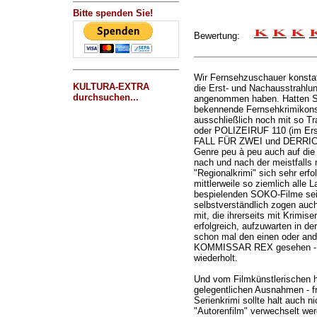
Bitte spenden Sie!
Bewertung:
Wir Fernsehzuschauer konstat
KULTURA-EXTRA
die Erst- und Nachausstrahlun
durchsuchen...
angenommen haben. Hatten Sie 
bekennende Fernsehkrimikonsu
ausschließlich noch mit so T
oder POLIZEIRUF 110 (im Ers
FALL FÜR ZWEI und DERRICK (
Genre peu à peu auch auf di
nach und nach der meistfalls 
"Regionalkrimi" sich sehr erf
mittlerweile so ziemlich alle 
bespielenden SOKO-Filme seie
selbstverständlich zogen auch 
mit, die ihrerseits mit Krimis
erfolgreich, aufzuwarten in de
schon mal den einen oder an
KOMMISSAR REX gesehen - wir
wiederholt.
Und vom Filmkünstlerischen he
gelegentlichen Ausnahmen - fr
Serienkrimi sollte halt auch n
"Autorenfilm" verwechselt wer