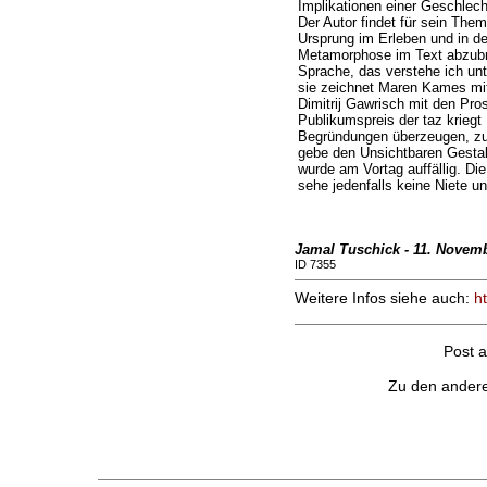
Implikationen einer Geschle
Der Autor findet für sein The
Ursprung im Erleben und in d
Metamorphose im Text abzubre
Sprache, das verstehe ich unte
sie zeichnet Maren Kames mit
Dimitrij Gawrisch mit den Pro
Publikumspreis der taz krie
Begründungen überzeugen, zum
gebe den Unsichtbaren Gesta
wurde am Vortag auffällig. Die 
sehe jedenfalls keine Niete u
Jamal Tuschick - 11. Novem
ID 7355
Weitere Infos siehe auch:
h
Post 
Zu den ander