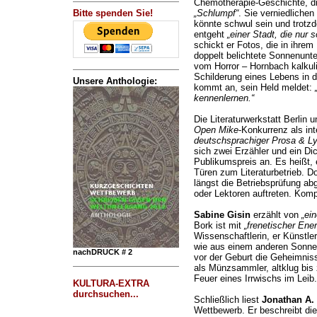
Chemotherapie-Geschichte, d
Bitte spenden Sie!
„Schlumpf“
. Sie verniedliche
könnte schwul sein und trotzd
entgeht
„einer Stadt, die nur s
schickt er Fotos, die in ihrem
doppelt belichtete Sonnenun
vom Horror – Hornbach kalkuli
Schilderung eines Lebens in 
Unsere Anthologie:
kommt an, sein Held meldet:
kennenlernen.“
Die Literaturwerkstatt Berlin
Open Mike
-Konkurrenz als in
deutschsprachiger Prosa & Ly
sich zwei Erzähler und ein Dic
Publikumspreis an. Es heißt,
Türen zum Literaturbetrieb. 
längst die Betriebsprüfung ab
oder Lektoren auftreten. Komp
Sabine Gisin
erzählt von
„ei
Bork ist mit
„frenetischer Ener
Wissenschaftlerin, er Künstler
wie aus einem anderen Sonne
nachDRUCK # 2
vor der Geburt die Geheimnis
als Münzsammler, altklug bis 
Feuer eines Irrwischs im Leib.
KULTURA-EXTRA
durchsuchen...
Schließlich liest
Jonathan A.
Wettbewerb. Er beschreibt di