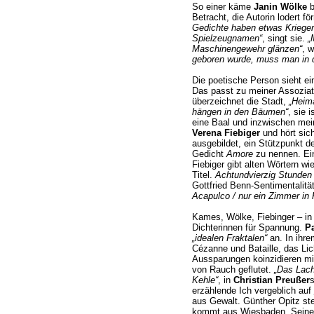
So einer käme
Janin Wölke
b
Betracht, die Autorin lodert fö
Gedichte haben etwas Kriegeri
Spielzeugnamen“
, singt sie.
„
Maschinengewehr glänzen“
, w
geboren wurde, muss man in d
Die poetische Person sieht e
Das passt zu meiner Assoziati
überzeichnet die Stadt,
„Heima
hängen in den Bäumen“
, sie 
eine Baal und inzwischen me
Verena Fiebiger
und hört sic
ausgebildet, ein Stützpunkt d
Gedicht
Amore
zu nennen. Ein
Fiebiger gibt alten Wörtern w
Titel.
Achtundvierzig Stunden
Gottfried Benn-Sentimentalitä
Acapulco / nur ein Zimmer in
Kames, Wölke, Fiebinger – i
Dichterinnen für Spannung.
P
„idealen Fraktalen“
an. In ihr
Cézanne und Bataille, das Lic
Aussparungen koinzidieren m
von Rauch geflutet.
„Das Lac
Kehle“
, in
Christian Preußer
s
erzählende Ich vergeblich auf
aus Gewalt. Günther Opitz ste
kommt aus Wiesbaden. Seine h