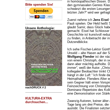
in homöopathischen Dosen. Di
Bitte spenden Sie!
den gymnasialen Genres Klas
schwänzt die ersten Lesunge
letzten Jahr?“
wird wer gefragt
Zuerst nehme ich
Jens Eisel
Pauli spielen. Der Held heißt
glaubt Samir, dass Glück hab
Unsere Anthologie:
gemacht. Eisel hat Schlosser g
Geschichte ist kunstvoll reduzi
zu finden, in Anbetracht der i
Dutzendblicke.
Ich sehe Fischer-Lektor Günt
Unseld – alte Hasen auf der
Wolfgang Flender
ist der nä
von einem Christoph, der in 
dann aber mächtig aufholte. 
immer“
, weiß der Autor.
„Chris
kollegaler Beobachter trinkt
hängt in der Luft.“
Ich finde da
Heimathafen. Flenders Alter e
sein Gegner hält einen Vorspru
Feinzeichnung von Christophs 
nachDRUCK # 2
Dominanz-Repertoire des Kol
eine Demonstration von Stärk
KULTURA-EXTRA
Zwanzig Autoren, keiner älter a
durchsuchen...
Tage lang um drei Preise, die
auslobt. Die Finalisten setzte