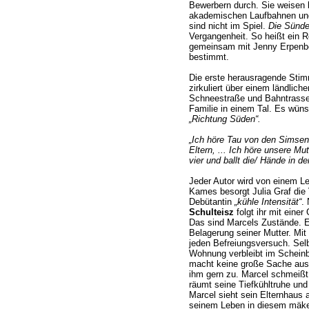
Bewerbern durch. Sie weisen 
akademischen Laufbahnen und 
sind nicht im Spiel.
Die Sünde
Vergangenheit. So heißt ein R
gemeinsam mit Jenny Erpenbe
bestimmt.
Die erste herausragende Sti
zirkuliert über einem ländliche
Schneestraße und Bahntrasse.
Familie in einem Tal. Es wüns
„Richtung Süden“.
„Ich höre Tau von den Simsen
Eltern, ... Ich höre unsere Mut
vier und ballt die/ Hände in 
Jeder Autor wird von einem Le
Kames besorgt Julia Graf die V
Debütantin
„kühle Intensität“
.
Schulteisz
folgt ihr mit eine
Das sind Marcels Zustände. Er 
Belagerung seiner Mutter. Mit
jeden Befreiungsversuch. Selb
Wohnung verbleibt im Scheinba
macht keine große Sache aus 
ihm gern zu. Marcel schmeißt
räumt seine Tiefkühltruhe un
Marcel sieht sein Elternhaus 
seinem Leben in diesem mäkel