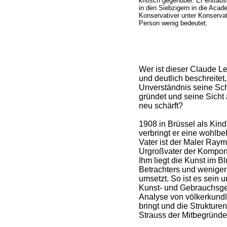
kritisch gegenüber. Er enttäus
in den Siebzigern in die Academ
Konservativer unter Konservat
Person wenig bedeutet.
Wer ist dieser Claude Le
und deutlich beschreitet
Unverständnis seine Sch
gründet und seine Sicht
neu schärft?
1908 in Brüssel als Kind
verbringt er eine wohlbe
Vater ist der Maler Raym
Urgroßvater der Komponi
Ihm liegt die Kunst im Bl
Betrachters und weniger 
umsetzt. So ist es sein
Kunst- und Gebrauchsgeg
Analyse von völkerkun
bringt und die Strukturen
Strauss der Mitbegründe