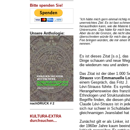
Bitte spenden Sie!
"Ich hätte mich gern einmal richtig m
unerreichtes Ziel. Es ist fast schmer
herausfinden kann, wie die Materie b
Universums. Das hätte für mich bed
Unsere Anthologie:
Aber da ist die Grenze, die nicht ü
überschreiten würde für mich das g
Fee bringen würden, die mir einen W
nennen."
Es ist dieses Zitat [s.o.], das
Dinge schauen und neue Wege
die wiederum neu und anders u
Das Zitat ist der über 1.000 
Strauss
von
Emmanuelle Lo
einem Gespräch, das Fritz J. 
Lévi-Strauss führte. Es symbol
Herangehensweise des französ
Ethnologen und Strukturalisten
Begriffe finden, die diesen 
nachDRUCK # 2
Claude Lévi-Strauss ist in jed
sich nur schwer in Schublade
gleichnamigen Jeanslabel hat e
KULTURA-EXTRA
durchsuchen...
Zunächst gilt er als Linker, 
der 1960er Jahre kaum beeind