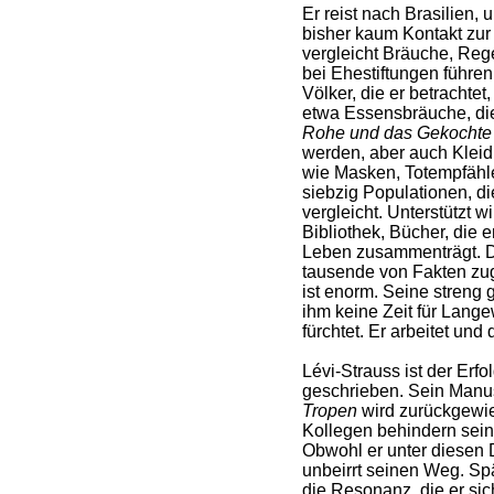
Er reist nach Brasilien,
bisher kaum Kontakt zur Z
vergleicht Bräuche, Rege
bei Ehestiftungen führe
Völker, die er betrachtet,
etwa Essensbräuche, di
Rohe und das Gekochte
werden, aber auch Klei
wie Masken, Totempfähl
siebzig Populationen, di
vergleicht. Unterstützt w
Bibliothek, Bücher, die 
Leben zusammenträgt. 
tausende von Fakten zug
ist enorm. Seine streng
ihm keine Zeit für Langew
fürchtet. Er arbeitet und 
Lévi-Strauss ist der Erfo
geschrieben. Sein Manus
Tropen
wird zurückgewie
Kollegen behindern seine
Obwohl er unter diesen 
unbeirrt seinen Weg. Spä
die Resonanz, die er sich